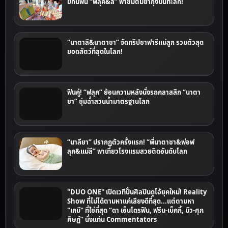
ยกินฟิน “ฟลุค&ลี” พาชิมต้มยำกุ้งมันทะลัก!
“นาตาลี&นาตาชา” จัดทริปซาฟารีแม่ลูก รวมตัวสุด
ยอดสัตว์ที่สุดในโลก!
ฟินคู่! “ฟลุค” ย้อนความหลังนั่งรถคลาสสิก “นาตา
ชา” ชุ่มฉ่ำสวนน้ำมาตรฐานโลก
“นาลียา” ปรากฏตัวครั้งแรก! “พี่นาตาชา&พ่อฟ
ลุค&แม่ลี” พาเที่ยวโรงแรมสวยติดอันดับโลก
"DUO ONE" เปิดเวทีปั้นศิลปินดูโอ้ยุคใหม่! Reality
Show ที่ไม่ได้ตามหาแค่เสียงดีที่สุด...แต่ตามหา
"เคมี" ที่ใช่ที่สุด “ดา เอ็นโดรฟิน, ฟรีน-เบ็คกี้, มิว-ศุภ
ศิษฏ์” นั่งแท่น Commentators