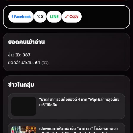
f Facebook
𝕏 X
LINE
🔗 Copy
ยอดคนเข้าอ่าน
ข่าว ID:
387
ยอดอ่านสะสม:
61
(วิว)
ข่าวในกลุ่ม
“นาตาชา” รวบตึงของดี 4 ภาค “ฟลุค&ลี” พิสูจน์แซ่
บ 6 ปีมิชลิน
เปิดพิกัดคาเฟ่สายอาร์ต “นาตาชา” โชว์สกิลเทพ สา