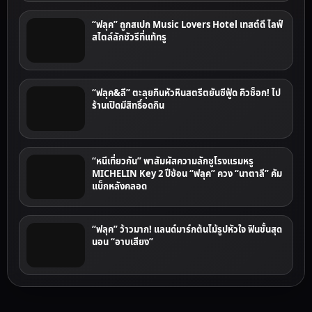
“ฟลุค” ถูกสเปก Music Lovers Hotel เทสต์ดี ไลฟ์
สไตล์ลักชัวรีที่แท้ทรู
“ฟลุค&ลี” ตะลุยกินหัวหินสตรีตยันซีฟู้ด คิวช็อก! ไป
ร้านเปิดมีสิทธิ์อดกิน
“หนีเที่ยวกัน” พาสัมผัสความลักชูโรงแรมหรู
MICHELIN Key 2 ปีซ้อน “ฟลุค” ควง “นาตาลี” คัม
แบ็กหลังคลอด
“ฟลุค” ว้าวมาก! แลนด์มาร์กต้นไม้รูปหัวใจ ฟินขั้นสุด
นอน “อาบเสียง”