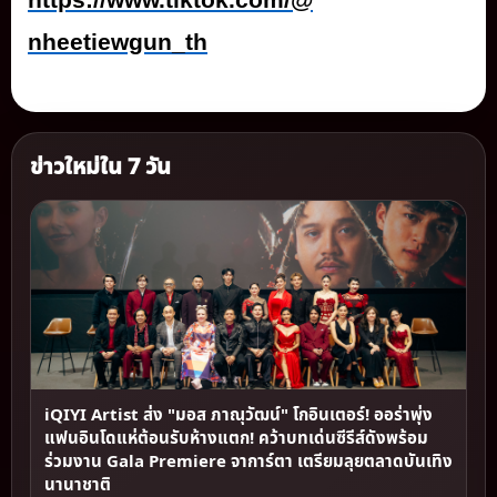
https://www.tiktok.com/@
nheetiewgun_th
ข่าวใหม่ใน 7 วัน
iQIYI Artist ส่ง "มอส ภาณุวัฒน์" โกอินเตอร์! ออร่าพุ่ง
แฟนอินโดแห่ต้อนรับห้างแตก! คว้าบทเด่นซีรีส์ดังพร้อม
ร่วมงาน Gala Premiere จาการ์ตา เตรียมลุยตลาดบันเทิง
นานาชาติ