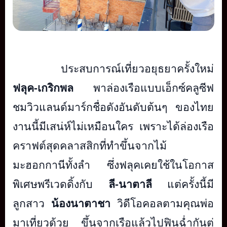
ประสบการณ์เที่ยวอยุ
ธยาครั้งใหม่
ฟลุค-เกริกพล
พาล่องเรือแบบเอ็กซ์คลูซีฟ
ชมวิวแลนด์มาร์กชื่อดังอันดับต้
นๆ ของไทย
งานนี้มีเสน่ห์ไม่เหมือนใคร เพราะได้ล่องเรือ
คราฟต์สุ
ดคลาสสิกที่ทำขึ้นจากไม้
มะฮอกกานีทั้งลำ ซึ่งฟลุคเคยใช้ในโอกาส
พิเศษพรี
เวดดิ้งกับ
ลี-นาตาลี
แต่ครั้งนี้มี
ลูกสาว
น้องนาตาชา
วิดีโอคอลตามคุณพ่อ
มาเที่ยวด้วย ขึ้นจากเรือแล้วไปฟินฉ่ำกันต่