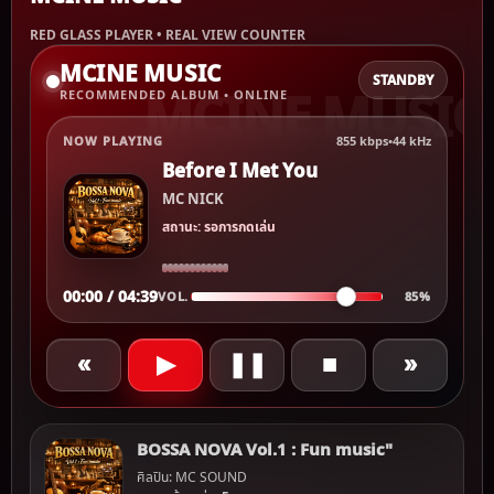
RED GLASS PLAYER • REAL VIEW COUNTER
MCINE MUSIC
STANDBY
RECOMMENDED ALBUM • ONLINE
NOW PLAYING
855 kbps
•
44 kHz
Before I Met You
MC NICK
สถานะ: รอการกดเล่น
00:00 / 04:39
VOL.
85%
«
▶
❚❚
■
»
BOSSA NOVA Vol.1 : Fun music"
ศิลปิน: MC SOUND