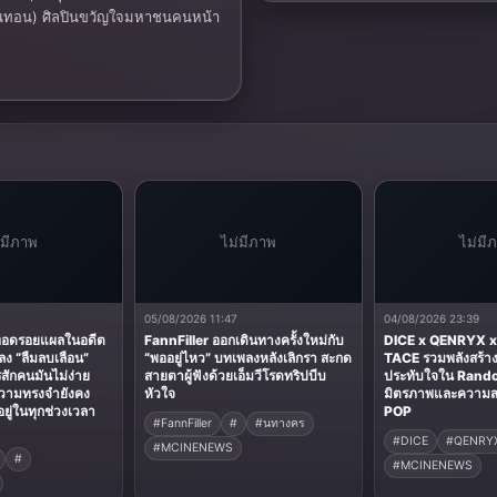
"ไม่แข็ง" กับความตั้งใจที่จะทำแค่เพลง
ะจันทอน) ศิลปินขวัญใจมหาชนคนหน้า
เดียว...ให้ดีที่สุด
่มีภาพ
ไม่มีภาพ
ไม่มี
4
05/08/2026 11:47
04/08/2026 23:39
ทอดรอยแผลในอดีต
FannFiller ออกเดินทางครั้งใหม่กับ
DICE x QENRYX x
ลง “ลืมลบเลือน”
“พออยู่ไหว” บทเพลงหลังเลิกรา สะกด
TACE รวมพลังสร้าง
สักคนมันไม่ง่าย
สายตาผู้ฟังด้วยเอ็มวีโรดทริปบีบ
ประทับใจใน Rando
ความทรงจํายังคง
หัวใจ
มิตรภาพและความส
ู่ในทุกช่วงเวลา
POP
#FannFiller
#
#นทางคร
#DICE
#QENRY
#MCINENEWS
#
#MCINENEWS