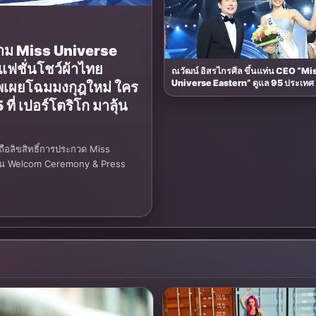
งาม Miss Universe
แฟชั่นโชว์ผ้าไทย
ณวัฒน์ อิสรไกรศีล ขึ้นแท่น CEO “Mi
Universe Eastern” ดูแล 95 ประเทศ เดิน
พเผยโฉมมงกุฎใหม่ ใคร
หน้าขยายการเติบโตองค์กร Miss Un
 ที่ เปอร์โตริโก มาลุ้น
นานาชาติอย่างเป็นรูปธรรม
้ถือลิขสิทธิ์การประกวด Miss
งาน Welcom Ceremony & Press