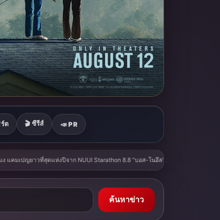
🎬 ซีรีส์
ร์ต
📣 PR
ไพร้ส์วันแรก
‘แมน มณีวรรณ’ ทุ่มสุดตัว แต่งหญิงครั้งแรก! ร้อง-เล่นเอ็มวี ‘หัวอกพ่
ค้นหาข่าว