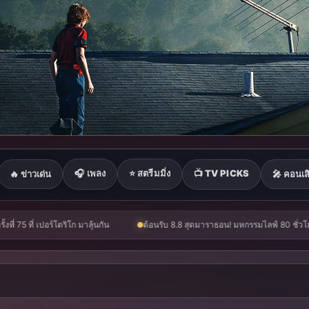
📺 TV PICKS
🎧 เพลง
⭐ สตรีมมิ่ง
🔥 ข่าวเด่น
🎤 คอนเสิ
เปญยาวที่สุดแห่งปีจาก NUUI Starathon 8.8 “บอส-โนอึล” เปิดประเดิมเคะ-เมะ สุดเซอร์