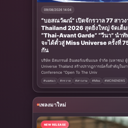
09/08/2026 14:04
“บอสณวัฒน์” เปิดจักรวาล 77 สาว
Thailand 2026 สุดยิ่งใหญ่ จัดเต็ม
“Thai-Avant Garde” “วีนา” นำทั
จะได้ตั๋วสู่ Miss Universe ครั้งที่ 75
กัน
บริษัท มิสแกรนด์ อินเตอร์เนชั่นแนล จำกัด (มหาชน) ผู
Universe Thailand สร้างปรากฏการณ์ครั้งสำคัญใน
Conference “Open To The Univ
#บอสณว
#กรวาล
#สาวงาม
#Miss
#MCINENEWS
เพลงมาใหม่
NEW RELEASE