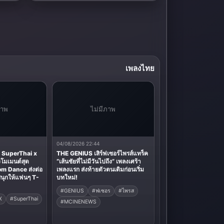
ห่วงใย…อาจเป็นคำบอกรักครั้งสุดท้าย
เพลงไทย
ภาพ
ไม่มีภาพ
04/08/2026 22:44
 SuperThai x
THE GENIUS เสิร์ฟเซอร์ไพรส์แทร็ค
โมเมนต์สุด
“เส้นชัยที่ไม่มีวันไปถึง” เพลงเศร้า
m Dance ส่งต่อ
เพลงแรก ส่งท้ายตัวตนเดิมก่อนเริ่ม
นุกให้แฟนๆ T-
บทใหม่!
#GENIUS
#ฟเซอร
#ไพรส
X
#SuperThai
#MCINENEWS