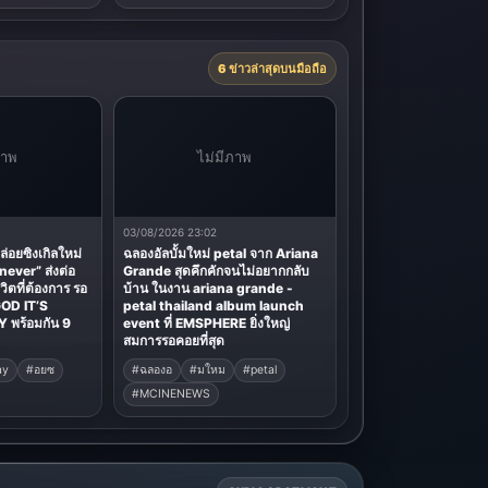
6 ข่าวล่าสุดบนมือถือ
ภาพ
ไม่มีภาพ
03/08/2026 23:02
อยซิงเกิลใหม่
ฉลองอัลบั้มใหม่ petal จาก Ariana
never” ส่งต่อ
Grande สุดคึกคักจนไม่อยากกลับ
ิตที่ต้องการ รอ
บ้าน ในงาน ariana grande -
GOD IT’S
petal thailand album launch
พร้อมกัน 9
event ที่ EMSPHERE ยิ่งใหญ่
สมการรอคอยที่สุด
ay
#อยซ
#ฉลองอ
#มใหม
#petal
#MCINENEWS