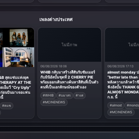
เพลงต่างประเทศ
ไม่มีภาพ
ไม่มี
06/08/2026 18:06
06/08/2026 17:13
3
WHIB กลับมาสร้างสีสันรับซัมเมอร์
almost monday ปล่
กับมินิอัลบั้มชุดที่ 2 CHERRY PIE
“better late than 
R&B สุดแซ่บแห่งยุค
พร้อมออกเดินทางค้นหาสีสันที่เป็นตัว
พลังความกล้าคว้าชีว
่ 2 THERAPY AT THE
ตนที่เป็นเอกลักษณ์ของตัวเอง
ฟังอัลบั้ม THANK 
ยเอ็มวี “Cry Ugly”
ALMOST MONDAY 
ก่อนบินมาเจอแฟน
#WHIB
#บมาสร
#างส
ก.ย. นี้
ี้
#MCINENEWS
#almost
#mond
#ดแซ
#MCINENEWS