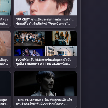
กสโลวา
“PP KRIT” ชวนเปิดประสบการณ์ความหวาน
้อมประ
ซ่อนเปรี้ยวในซิงเกิลใหม่ “Your Candy”
4 ก.ย.
พร้อมเสิร์ฟ MV สดใส ได้ “ต้าเหนิง” และ
“ณิชา” ร่วมเติมสีสัน
เปิดรูป
FLO เกิร์ลกรุ๊ป R&B สุดแซ่บแห่งยุค ส่งอัลบั้ม
อนแรก
ชุดที่ 2 THERAPY AT THE CLUB พร้อม
ปล่อยเอ็มวี “Cry Ugly” โดนใจแฟนคลับ ก่อน
บินมาเจอแฟนไทย 29 สิงหาคมนี้
สู่เด
TONEYLIU ถ่ายทอดเรื่องจริงสุดสะเทือนใจ
กิลแรก
ผ่านซิงเกิลใหม่ "วันที่ฝนพรำ" เมื่อความ