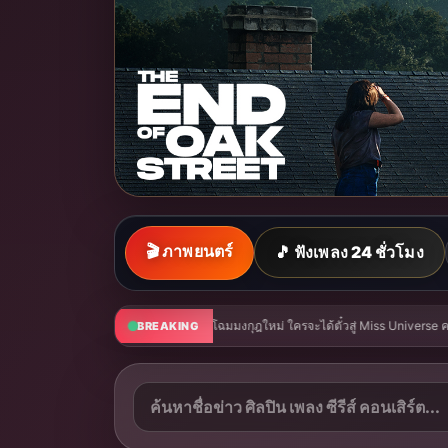
🎬 ภาพยนตร์
🎵 ฟังเพลง 24 ชั่วโมง
่ เปอร์โตริโก มาลุ้นกัน
ต้อนรับ 8.8 สุดมาราธอน! มหกรรมไลฟ์ 80 ชั่วโมง แคม
BREAKING