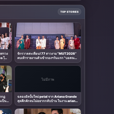
TOP STORIES
งสรวง
จักรวาลสะเทือน! 77 สาวงาม “MUT2026”
s ใต้
ตบเท้ารายงานตัวเข้ากองฯวันแรก “บอสณ
วัฒน์” แนะนางงามยุคใหม่ ต้องรู้จักวิธีหาแสง
 นี้
และความพร้อมพิชิตมง 23 สิงหาคม นี้
ไม่มีภาพ
รากฎ
ฉลองอัลบั้มใหม่ petal จาก Ariana Grande
สุดคึกคักจนไม่อยากกลับบ้าน ในงาน ariana
grande - petal thailand album launch
event ที่ EMSPHERE ยิ่งใหญ่สมการรอคอย
ที่สุด