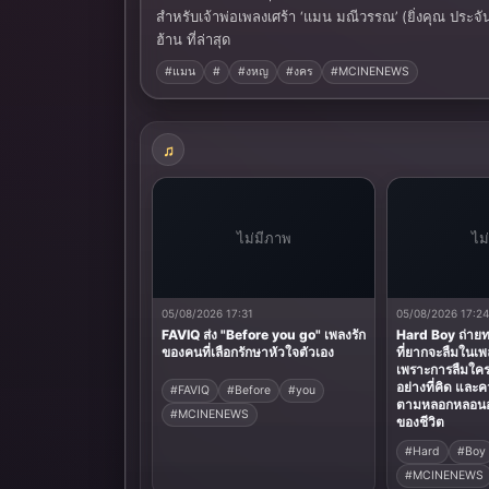
สำหรับเจ้าพ่อเพลงเศร้า ‘แมน มณีวรรณ’ (ยิ่งคุณ ปร
ฮ้าน ที่ล่าสุด
#แมน
#
#งหญ
#งคร
#MCINENEWS
ไม่มีภาพ
ไม
05/08/2026 17:31
05/08/2026 17:2
FAVIQ ส่ง "Before you go" เพลงรัก
Hard Boy ถ่าย
ของคนที่เลือกรักษาหัวใจตัวเอง
ที่ยากจะลืมในเพ
เพราะการลืมใคร
อย่างที่คิด และ
#FAVIQ
#Before
#you
ตามหลอกหลอนอย
#MCINENEWS
ของชีวิต
#Hard
#Boy
#MCINENEWS