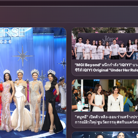
"MGI Beyond" ผนึกกำลัง "iQIYI" บว
ซีรีส์ iQIYI Original "Under Her Rule
เงาจันทรา" เปิดเคมี "อุ้ม–มีนา" ประกบคู่ครั้ง
สำคัญ ชวนแฟนปักหมุดรอชม 17 ตุลาคม
“สมูทอี” เปิดตัว หลิง-ออม ร่วมสร้างป
การณ์ผิวใหม่ ชูนวัตกรรม #สกินแคร์คนเป็น
สิว จาก “เบบี้ เฟซ” สู่ “เบบี้ เฟียส”