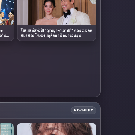
ss
โมเมนท์แห่งปี! “ญาญ่า-ณเดชน์” ฉลองมงคล
สมรส ณ โรงแรมดุสิตธานี อย่างอบอุ่น
iverse
NEW MUSIC