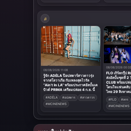
08/08/2026 00:3
08/08/2026 11:08
FLO เกิร์ลกรุ๊ป 
รู้จัก ADÉLA ป๊อปสตาร์สาวดาวรุ่ง
ส่งอัลบั้มชุดที
จากสโลวาเกีย กับเพลงสุดไวรัล
CLUB พร้อมปล่อ
“Ain’t In LA” พร้อมประกาศอัลบั้มเด
โดนใจแฟนคลับ 
บิวต์ PRIMA เตรียมปล่อย 4 ก.ย. นี้
ไทย 29 สิงหาคมน
#ADÉLA
#อปสตาร
#สาวดาวร
#FLO
#ลกร
#MCINENEWS
#MCINENEWS