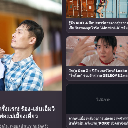
รู้จัก ADÉLA ป๊อปสตาร์สาวดาวรุ่งจา
เกีย กับเพลงสุดไวรัล “Ain’t In LA” พร
กาศอัลบั้มเดบิวต์ PRIMA เตรียมปล่อย 
นี้
วัยรุ่น Gen Z + ปีลึก เซอร์ไพรส์ Looke 
“โทโมะ” ร่วมจักรวาล GELBOYS 2 ต
8 ส.ค. นี้
ไม่มีภาพ
ั้งแรก! ร้อง-เล่นเอ็มวี
่อแม่เลี้ยงเดี่ยว
จากคนเบื้องหลังวงการเพลงกว่าทศวรรษ 
บิวต์ศิลปินครั้งแรก "PORR" เปิดตัวซิงเ
ใจ, เหตุผลน้ำเน่า’ กันอีกครั้ง