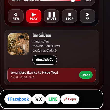
«
▶
❚❚
■
»
REW
PLAY
PAUSE
STOP
FF
โชคดีที่มีเธอ
ศิลปิน: ทินโชติ
เพลงพร้อมเล่น:
1
เพลง
ยอดวิวสะสมอัลบั้ม:
0
เปิดหน้าอัลบั้ม
โชคดีที่มีเธอ (Lucky to Have You)
PLAY
ทินโชติ • 04:38 • วิว
0
f Facebook
𝕏 X
LINE
🔗 Copy