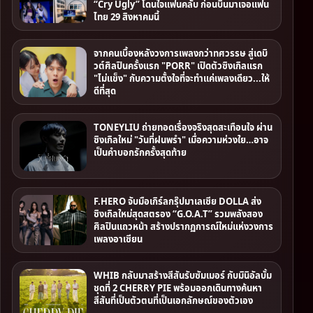
“Cry Ugly” โดนใจแฟนคลับ ก่อนบินมาเจอแฟน
ไทย 29 สิงหาคมนี้
จากคนเบื้องหลังวงการเพลงกว่าทศวรรษ สู่เดบิ
วต์ศิลปินครั้งแรก "PORR" เปิดตัวซิงเกิลแรก
"ไม่แข็ง" กับความตั้งใจที่จะทำแค่เพลงเดียว...ให้
ดีที่สุด
TONEYLIU ถ่ายทอดเรื่องจริงสุดสะเทือนใจ ผ่าน
ซิงเกิลใหม่ "วันที่ฝนพรำ" เมื่อความห่วงใย…อาจ
เป็นคำบอกรักครั้งสุดท้าย
F.HERO จับมือเกิร์ลกรุ๊ปมาเลเซีย DOLLA ส่ง
ซิงเกิลใหม่สุดสตรอง “G.O.A.T” รวมพลังสอง
ศิลปินแถวหน้า สร้างปรากฏการณ์ใหม่แห่งวงการ
เพลงอาเซียน
WHIB กลับมาสร้างสีสันรับซัมเมอร์ กับมินิอัลบั้ม
ชุดที่ 2 CHERRY PIE พร้อมออกเดินทางค้นหา
สีสันที่เป็นตัวตนที่เป็นเอกลักษณ์ของตัวเอง