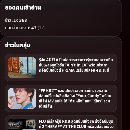
ยอดคนเข้าอ่าน
ข่าว ID:
368
ยอดอ่านสะสม:
43
(วิว)
ข่าวในกลุ่ม
รู้จัก ADÉLA ป๊อปสตาร์สาวดาวรุ่งจากสโลวาเกีย
กับเพลงสุดไวรัล “Ain’t In LA” พร้อมประกา
ศอัลบั้มเดบิวต์ PRIMA เตรียมปล่อย 4 ก.ย. นี้
“PP KRIT” ชวนเปิดประสบการณ์ความหวาน
ซ่อนเปรี้ยวในซิงเกิลใหม่ “Your Candy” พร้อม
เสิร์ฟ MV สดใส ได้ “ต้าเหนิง” และ “ณิชา” ร่วม
เติมสีสัน
FLO เกิร์ลกรุ๊ป R&B สุดแซ่บแห่งยุค ส่งอัลบั้มชุด
ที่ 2 THERAPY AT THE CLUB พร้อมปล่อยเอ็มวี