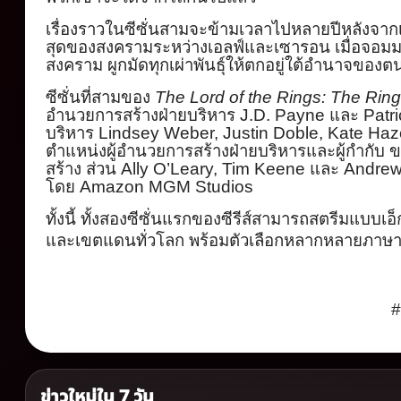
เรื่องราวในซีซั่นสามจะข้
ามเวลาไปหลายปีหลังจาก
สุ
ดของสงครามระหว่างเอลฟ์
และเซารอน เมื่อจอมม
สงคราม ผูกมัดทุกเผ่าพันธุ์ให้ตกอยู่
ใต้อำนาจของตน 
ซีซั่นที่สามของ
The Lord of the Rings: The Rin
อำนวยการสร้างฝ่
ายบริหาร
J.D. Payne
และ
Patr
บริหาร
Lindsey Weber, Justin Doble, Kate Haz
ตำแหน่งผู้
อำนวยการสร้างฝ่ายบริหารและผู้
กำกับ ข
สร้าง ส่วน
Ally O’Leary, Tim Keene
และ
Andre
โดย
Amaz
on MGM Studios
ทั้งนี้ ทั้งสองซีซั่นแรกของซีรีส์
สามารถสตรีมแบบเอ็
และเ
ขตแดนทั่วโลก พร้อมตัวเลือกหลากหลายภาษ
#
ข่าวใหม่ใน 7 วัน