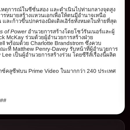
เหตุการณ์
ในซีซั่นสอง และดำเนินไปท่ามกลางจุดสูง
ารหมายสร้างแหวนเอกเพื่
อให้ตนมีอำนาจเหนือ
และก้าวขึ้นปกครองมิดเดิลเอิร์
ธทั้งหมดในท้ายที่สุด
gs of Power
อำนวยการสร้างโดยโชว์รั
นเนอร์และผู้
ick McKay
ร่วมด้วยผู้อำนวยการสร้
างฝ่าย
ell
พร้อมด้วย
Charlotte Brandstrom
ซึ่งควบ
ณะที่
Matthew Penry-Davey
รับหน้าที่ผู้
อำนวยการ
w Lee
เป็นผู้อำนวยการสร้างร่วม โดยซีรีส์เรื่องนี้ผลิต
กซ์คลูซีฟบน
P
rime Video
ในมากกว่า
240
ประเทศ
า
##