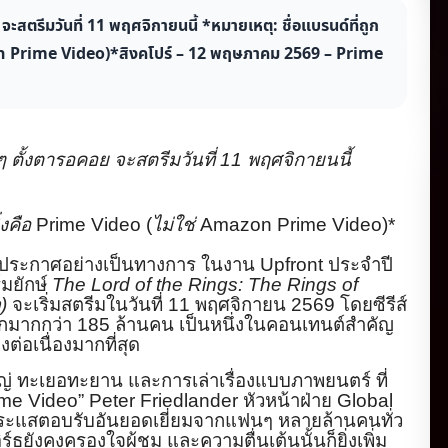
จะสตรีมวันที่ 11 พฤศจิกายนนี้ *หมายเหตุ: ชื่อแบรนด์ที่ถูก
zon Prime Video)*สิงคโปร์ – 12 พฤษภาคม 2569 – Prime
 ตั้งตารอคอย จะสตรีมวันที่ 11 พฤศจิกายนนี้
่งคือ
Prime Video (
ไม่ใช่
Amazon Prime Video)*
้ประกาศอย่างเป็นทางการ ในงาน
Upfront
ประจำปี
์มยักษ์
The Lord of the Rings: The Rings of
)
จะเริ่มสตรี
มในวันที่
11
พฤศจิกายน
2569
โดยซีรีส์
โลกมากกว่า
1
85
ล้านคน เป็นหนึ่งในคอนเทนต์สำคัญ
งต่อเนื่องมากที่
สุด
่ ทะเยอทะยาน และการเล่าเรื่องแบบภาพยนตร์ ที่
me Video” Peter Friedlander
หัวหน้าฝ่าย
Global
ระแสตอบรับอันยอดเยี่
ยมจากแฟนๆ หลายล้านคนทั่ว
ร์ธยั
งคงครองใจผู้ชม และความตื่นเต้นนั้นก็ยิ่งเพิ่
ม