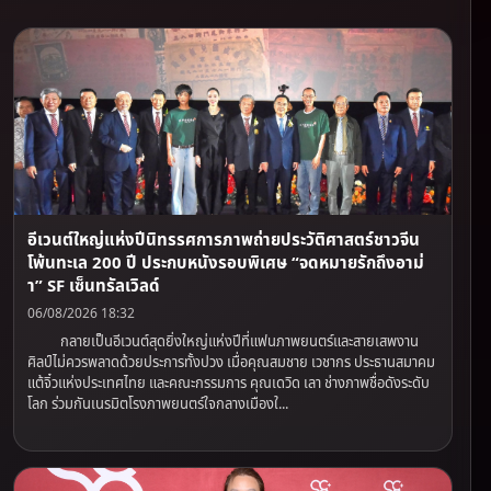
อีเวนต์ใหญ่แห่งปีนิทรรศการภาพถ่ายประวัติศาสตร์ชาวจีน
โพ้นทะเล 200 ปี ประกบหนังรอบพิเศษ “จดหมายรักถึงอาม่
า” SF เซ็นทรัลเวิลด์
06/08/2026 18:32
กลายเป็นอีเวนต์สุดยิ่งใหญ่แห่งปีที่แฟนภาพยนตร์และสายเสพงาน
ศิลป์ไม่ควรพลาดด้วยประการทั้งปวง เมื่อคุณสมชาย เวชากร ประธานสมาคม
แต้จิ๋วแห่งประเทศไทย และคณะกรรมการ คุณเดวิด เลา ช่างภาพชื่อดังระดับ
โลก ร่วมกันเนรมิตโรงภาพยนตร์ใจกลางเมืองใ...