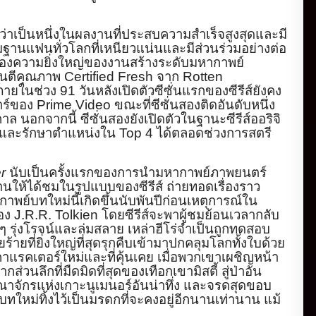
ว่าเป็นหนึ่งในผลงานที่
ประสบความสำเร็จสูงสุดและมี
มฐานแฟนทั่วโลกที่
เหนียวแน่นและมีส่วนร่วมอย่างต่
อ
องความยิ่
งใหญ่ของงานสร้างระดับมหากาพย์
รันตีคุณภาพ
Certi
fied Fresh
จาก
Rotten
มภายในช่
วง
91
วันหลังเปิดตัวซีซั่
นแรกของซีรีส์ยังคง
ตร์ของ
Prime Video
ขณะที่ซีซั่นสองติดอันดั
บหนึ่ง
ล นอกจากนี้ ซีซั่นสองยังเปิดตัวในฐานะซีรี
ส์ออริจิ
และรักษาตำแหน่งใน
Top 4
ได้ตลอดช่วงการสตรี
r
นับเป็นครั้
งแรกของการนำมหากาพย์ภาพยนตร์
านให้ได้ชมในรู
ปแบบของซีรีส์ ถ่ายทอดเรื่องราว
กาพย์บทใหม่นี้เกิดขึ้นนับพั
นปีก่อนเหตุการณ์ใน
อง
J.R.R. Tolkien
โดยซีรีส์จะพาผู้ชมย้
อนเวลากลับ
รุ่งโรจน์และล่มสลาย เหล่าฮีโร่จำเป็นถูกทดสอบ
ยที่ยิ่งใหญ่ที่สุ
ดรุกคืบเข้ามาปกคลุมโลกทั้งใบด้
วย
คาแรคเตอร์ใหม่และที่
คุ้นเคย เมื่อพวกเขาเผชิญหน้า
ากส่วนลึกที่มืดมิดที่สุ
ดของเทือกเขามิสตี้ สู่ป่าอัน
าจักรแห่งเกาะนู
เมนอร์อันน่าทึ่ง และจรดสุดขอบ
ทใหม่ทิ้งไว้เป็
นมรดกที่จะคงอยู่อีกนานเท่านาน แม้