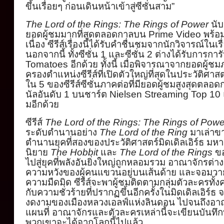
ขึ้นเรื่อยๆ ก่อนเดินหน้าเข้าสู่ซีซั่นสาม”
The Lord of the Rings: The Rings of Power
นับ
ยอดผู้ชมมากที่สุดตลอดกาลบน
Pri
me Video
พร้อ
เนื่อง ซีรีส์เรื่องนี้ได้รับคำชื่
นชมจากนักวิจารณ์ในเรื่
นอกจากนี้ ทั้งซีซั่น
1
และซีซั่น
2
ต่
างได้รับการกา
Tomatoes
อีกด้วย ทั้งนี้ เมื่อพิจารณาจากยอดผู้ช
ครองตำแหน่
งซีรีส์ที่เปิดตัวใหญ่ที่สุ
ดในประวัติศาส
ใน
5
ของซีรีส์ซีซั่
นภาคต่อที่มียอดผู้ชมสูงสุ
ดตลอดกา
นัลอันดับ
1
บนชาร์ต
Ni
elsen Streaming Top 10
มอีกด้วย
ซีรีส์
The Lord of the Rings: The Rings of Powe
ระดับตำนานอย่าง
The Lord of the Ring
มาเล่าข
ตำนานยุคที่
สองของประวัติศาสตร์มิดเดิลเอิ
ร์ธ มหา
นิยาย
The Hobbit
และ
The Lord of the Rings
ข
ไปสู่ยุคที่พลังอันยิ่
งใหญ่ถูกหลอมรวม อาณาจักรต่างๆ 
ความหวังของผู้คนแขวนอยู่บนเส้
นด้าย และจอมวายร้า
ความมืดมิด ซีรีส์จะพาผู้ชมติดตามกลุ่มตั
วละครทั้ง
กับความชั่
วร้ายที่ปรากฏขึ้นอีกครั้งในมิ
ดเดิลเอิร์ธ จ
งดงามของเมื
องหลวงเอลฟ์แห่งลินดอน ไปจนถึงอาณ
แผนที่ อาณาจักรและตัวละครเหล่านี้
จะเขียนบันทึกบ
พวกเขาจะได้จากโลกนี้ไปแล้ว