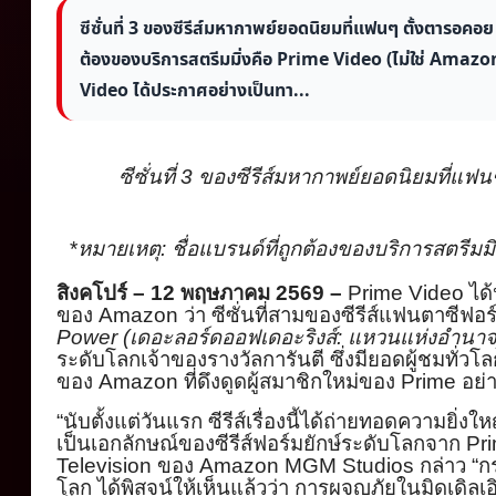
ซีซั่นที่ 3 ของซีรีส์มหากาพย์ยอดนิยมที่แฟนๆ ตั้งตารอคอย 
ต้องของบริการสตรีมมิ่งคือ Prime Video (ไม่ใช่ Ama
Video ได้ประกาศอย่างเป็นทา...
ซีซั่นที่ 3 ของซีรีส์มหากาพย์ยอดนิยมที่
แฟนๆ
*
หมายเหตุ: ชื่อแบรนด์ที่ถูกต้องของบริ
การสตรีมมิ
สิงคโปร์ –
12 พฤษภาคม
2569 –
Prime Video
ได
ของ
Amazo
n
ว่า ซีซั่นที่สามของซีรีส์แฟนตาซี
ฟอร
Power (
เดอะลอร์ดออฟเดอะริงส์: แหวนแห่งอำนาจ
ระดับโลกเจ้าของรางวั
ลการันตี ซึ่งมียอดผู้ชมทั่ว
ของ
Am
azon
ที่ดึงดูดผู้สมาชิกใหม่
ของ
Prime
อย่า
“นับตั้งแต่วันแรก ซีรีส์เรื่องนี้ได้ถ่
ายทอดความยิ่งใหญ
เป็นเอกลักษณ์ของซีรีส์ฟอร์
มยักษ์ระดับโลกจาก
Pri
Television
ของ
Amazon MGM Studios
กล่าว “ก
โลก ได้พิสูจน์ให้เห็นแล้วว่า การผจญภัยในมิดเดิลเอิ