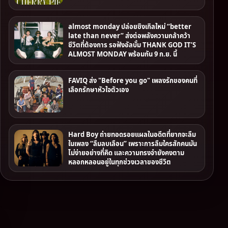
almost monday ปล่อยซิงเกิลใหม่ “better
late than never” ส่งต่อพลังความกล้าคว้า
ชีวิตที่ต้องการ รอฟังอัลบั้ม THANK GOD IT’S
ALMOST MONDAY พร้อมกัน 9 ก.ย. นี้
FAVIQ ส่ง "Before you go" เพลงรักของคนที่
เลือกรักษาหัวใจตัวเอง
Hard Boy ถ่ายทอดรอยแผลในอดีตที่ยากจะลืม
ในเพลง “ลืมลบเลือน” เพราะการลืมใครสักคนมัน
ไม่ง่ายอย่างที่คิด และความทรงจํายังคงตาม
หลอกหลอนอยู่ในทุกช่วงเวลาของชีวิต