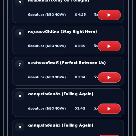
คืนนี้มีแค่เรา (Only Us Tonight)
5
▶
นีออนโนวา (NEONOVA)
04:25
วิว
5
หยุดตรงนี้ได้ไหม (Stay Right Here)
6
▶
นีออนโนวา (NEONOVA)
03:35
วิว
6
ระหว่างเราที่พอดี (Perfect Between Us)
7
▶
นีออนโนวา (NEONOVA)
03:34
วิว
7
ตกหลุมรักอีกแล้ว (Falling Again)
8
▶
นีออนโนวา (NEONOVA)
03:43
วิว
4
ตกหลุมรักอีกแล้ว (Falling Again)
9