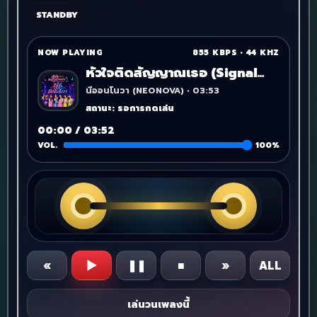
STANDBY
NOW PLAYING
855 KBPS
•
44 KHZ
หัวใจติดสัญญาณเธอ (Signal
Locked on You)
นีออนโนวา (NEONOVA) • 03:53
สถานะ: รอการกดเล่น
00:00 / 03:52
VOL.
100%
«
▶
❚❚
■
»
ALL
เล่นวนเพลงนี้