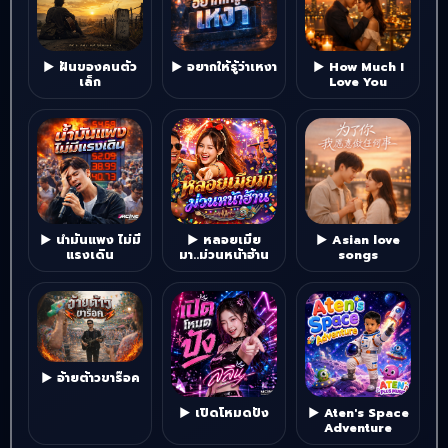
▶ ฝันของคนตัว
▶ อยากให้รู้ว่าเหงา
▶ How Much I
เล็ก
Love You
▶ น้ำมันแพง ไม่มี
▶ หลอยเมีย
▶ Asian love
แรงเดิน
มา..ม่วนหน้าฮ้าน
songs
▶ อ้ายต้าวขาร๊อค
▶ เปิดโหมดปัง
▶ Aten's Space
Adventure