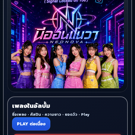
เพลงในอัลบั้ม
ชื่อเพลง • ศิลปิน • ความยาว • ยอดวิว • Play
PLAY ต่อเนื่อง