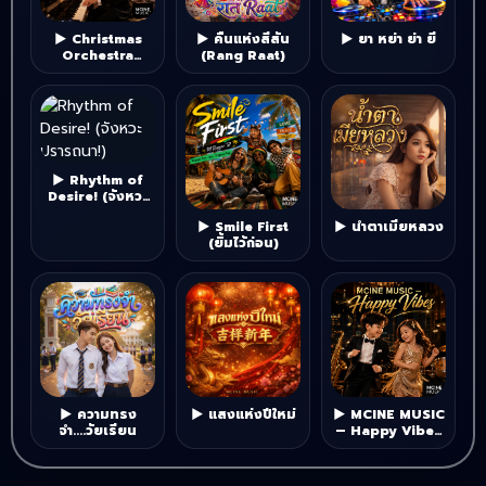
▶ Christmas
▶ คืนแห่งสีสัน
▶ ยา หย่า ย่า ยี
Orchestra
(Rang Raat)
Music
▶ Rhythm of
Desire! (จังหวะ
ปรารถนา!)
▶ Smile First
▶ น้ำตาเมียหลวง
(ยิ้มไว้ก่อน)
▶ ความทรง
▶ แสงแห่งปีใหม่
▶ MCINE MUSIC
จำ....วัยเรียน
– Happy Vibes
Vol.1