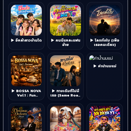
▶ อีหล้าสาวบ้านได
▶ คนนี้แหละแฟน
▶ โลกทั้งใบ (เพื่อ
อ้าย
เธอคนเดียว)
▶ ค่าน้ำนมแม่
▶ BOSSA NOVA
▶ ทางเดิมที่ไม่มี
Vol.1 : Fun
เธอ (Same Road
music"
Without You)