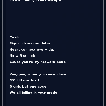
Like a melody I can’t escape
⸻
Yeah
Signal strong no delay
Heart connect every day
No wifi still ok
Cause you’re my network babe
Ping ping when you come close
ใจฉันมัน overload
6 girls but one code
We all falling in your mode
⸻