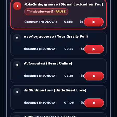
หัวใจติดสัญญาณเธอ (Signal Locked on You)
1
กำลังเล่นเพลงนี้
▶
นีออนโนวา (NEONOVA)
03:53
วิว
14
แรงดึงดูดของเธอ (Your Gravity Pull)
2
▶
นีออนโนวา (NEONOVA)
03:28
วิว
8
หัวใจออนไลน์ (Heart Online)
3
▶
นีออนโนวา (NEONOVA)
03:38
วิว
6
รักที่ไม่ต้องอธิบาย (Undefined Love)
4
▶
นีออนโนวา (NEONOVA)
04:05
วิว
6