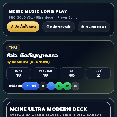
MCINE MUSIC LONG PLAY
PRO GOLD V3.x • Ultra Modern Player Edition
🎵 อัลบั้มทั้งหมด
🎧 หน้าเพลงหลัก
📰 MCINE NEWS
THAI
หัวใจ..ติดสัญญาณเธอ
By นีออนโนวา (NEONOVA)
เพลง
พร้อมเล่น
วิว
แชร์
10
10
65
2
แชร์อัลบั้ม
↗ แชร์
X
f
L
W
⧉
MCINE ULTRA MODERN DECK
STREAMING ALBUM PLAYER • SINGLE VIEW SOURCE