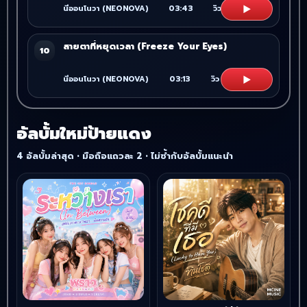
▶
นีออนโนวา (NEONOVA)
03:43
วิว
5
สายตาที่หยุดเวลา (Freeze Your Eyes)
10
▶
นีออนโนวา (NEONOVA)
03:13
วิว
4
อัลบั้มใหม่ป้ายแดง
4 อัลบั้มล่าสุด • มือถือแถวละ 2 • ไม่ซ้ำกับอัลบั้มแนะนำ