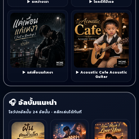
▶ ระหว่างเรา
▶ โชคดีที่มีเธอ
▶ แค่เพื่อนแก้เหงา
▶ Acoustic Cafe Acoustic
Guitar
อัลบั้มแนะนำ
โชว์ปกอัลบั้ม 24 อัลบั้ม • คลิกเล่นได้ทันที