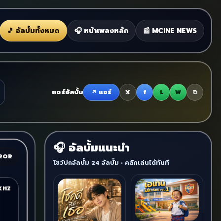
🎵 อัลบั้มทั้งหมด
🎧 หน้าเพลงหลัก
📰 MCINE NEWS
แชร์อัลบั้ม
↗ แชร์
X
f
L
W
⧉
อัลบั้มแนะนำ
ROR
โชว์ปกอัลบั้ม 24 อัลบั้ม • คลิกเล่นได้ทันที
KHZ