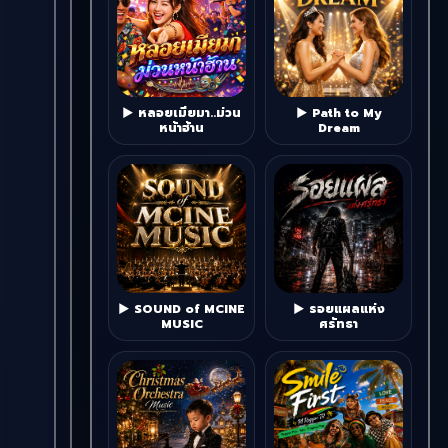
▶ หลอยเมียมา..ม่วน
▶ Path to My
หน้าฮ้าน
Dream
▶ SOUND of MCINE
▶ รอยแผลแห่ง
MUSIC
ศรัทธา