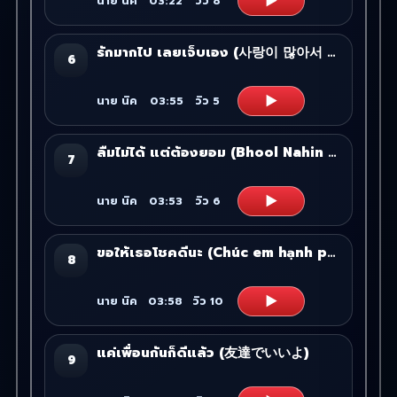
▶
นาย นิค
03:22
วิว
8
รักมากไป เลยเจ็บเอง (사랑이 많아서 아픈 거야)
6
▶
นาย นิค
03:55
วิว
5
ลืมไม่ได้ แต่ต้องยอม (Bhool Nahin Paaya, Par Chhodna Pada)
7
▶
นาย นิค
03:53
วิว
6
ขอให้เธอโชคดีนะ (Chúc em hạnh phúc)
8
▶
นาย นิค
03:58
วิว
10
แค่เพื่อนกันก็ดีแล้ว (友達でいいよ)
9