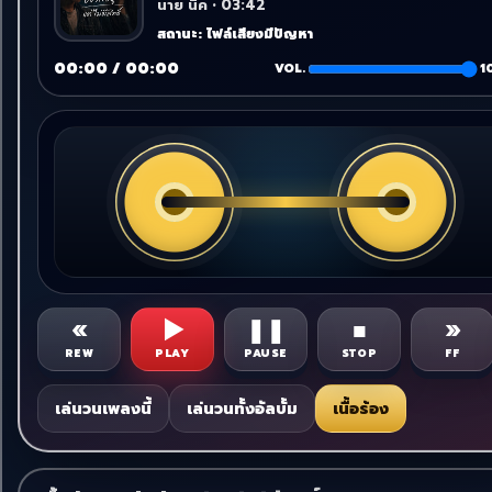
นาย นิค • 03:42
สถานะ: ไฟล์เสียงมีปัญหา
00:00 / 00:00
VOL.
1
«
▶
❚❚
■
»
REW
PLAY
PAUSE
STOP
FF
เล่นวนเพลงนี้
เล่นวนทั้งอัลบั้ม
เนื้อร้อง