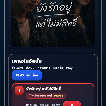
เพลงในอัลบั้ม
ชื่อเพลง • ศิลปิน • ความยาว • ยอดวิว • Play
PLAY ต่อเนื่อง
ยังรักอยู่ แต่ไม่มีสิทธิ์
1
กำลังเล่นเพลงนี้
▶
นาย นิค
03:42
วิว
27