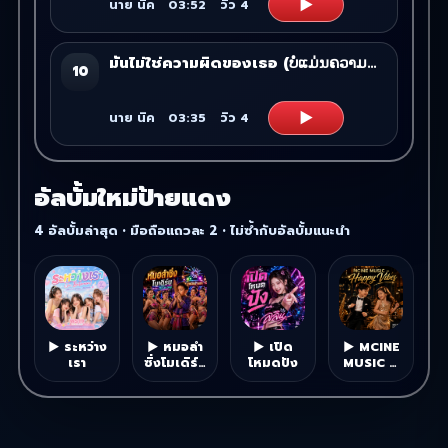
▶
นาย นิค
03:52
วิว
4
มันไม่ใช่ความผิดของเธอ (ບໍ່ແມ່ນຄວາມຜິດຂອງເຈົ້າ)
10
▶
นาย นิค
03:35
วิว
4
อัลบั้มใหม่ป้ายแดง
4 อัลบั้มล่าสุด • มือถือแถวละ 2 • ไม่ซ้ำกับอัลบั้มแนะนำ
▶ ระหว่าง
▶ หมอลำ
▶ เปิด
▶ MCINE
เรา
ซิ่งโมเดิร์น
โหมดปัง
MUSIC –
(Modern
Happy
Mo Lam
Vibes
Sing)
Vol.1