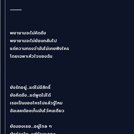
⸻
พยายามจะไม่คิดถึง
พยายามจะไม่ย้อนกลับไป
แต่ความทรงจำมันไม่เคยฟังใคร
โดยเฉพาะหัวใจของฉัน
ยังรักอยู่…แต่ไม่มีสิทธิ์
ยังคิดถึง…แต่พูดไม่ได้
เธอเป็นของใครไปแล้วรู้ไหม
ฉันเลยต้องเก็บมันไว้คนเดียว
ยังมองเธอ…อยู่ไกล ๆ