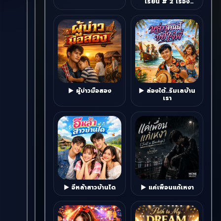
เรียน # 2 เรื่อง
หลอน...มหาลัย
▶ ผู้บ่าวมือสอง
▶ ล่องใต้..ริมเลบ้าน
เรา
▶ อีหล้าสาวบ้านได
▶ แค่เพื่อนแก้เหงา