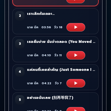
เราเลิกกันเถอะ…
2
▶
นาย นิค
03:56
วิว
18
เธอลืมง่าย ฉันจำตลอด (You Moved On, I Still Hold On)
3
▶
นาย นิค
04:10
วิว
11
แค่คนที่เคยสำคัญ (Just Someone I Used to Be)
4
▶
นาย นิค
04:22
วิว
7
อย่ารอฉันเลย (别再等我了)
5