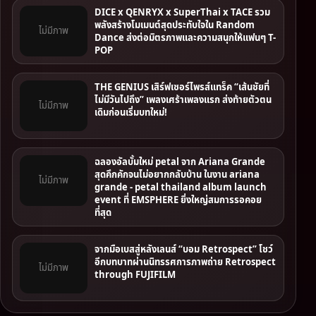
DICE x QENRYX x SuperThai x TACE รวม
พลังสร้างโมเมนต์สุดประทับใจใน Random
ไม่มีภาพ
Dance ส่งต่อมิตรภาพและความสนุกให้แฟนๆ T-
POP
THE GENIUS เสิร์ฟเซอร์ไพรส์แทร็ค “เส้นชัยที่
ไม่มีวันไปถึง” เพลงเศร้าเพลงแรก ส่งท้ายตัวตน
ไม่มีภาพ
เดิมก่อนเริ่มบทใหม่!
ฉลองอัลบั้มใหม่ petal จาก Ariana Grande
สุดคึกคักจนไม่อยากกลับบ้าน ในงาน ariana
ไม่มีภาพ
grande - petal thailand album launch
event ที่ EMSPHERE ยิ่งใหญ่สมการรอคอย
ที่สุด
จากมือเบสสู่หลังเลนส์ “บอม Retrospect” โชว์
อีกบทบาทผ่านนิทรรศการภาพถ่าย Retrospect
ไม่มีภาพ
through FUJIFILM