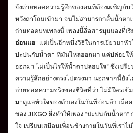
ยังถ่ายทอดความรู้สึกของคนที่
ต้องเผชิญกับว
หวังถาโถมเข้ามา จนไม่สามารถกลั้นน้ำตาเอาไ
ถ่ายทอดบทเพลงนี้ เพลงนี้สื่อสารมุมมองที่เรี
อ่อนแอ
”
แต่เป็นอีกหนึ่งวิธีในการเยี
ยวยาหัวใ
ปะปนกับน้ำตา ที่มันไหลออกมา แค่ปล่อยให้
ออกมา ไม่เป็นไรให้น้ำตาปลอบใจ
”
ซึ่งเปร
ความรู้สึ
กอย่างตรงไปตรงมา นอกจากนี้ยังไ
ถ่ายทอดความจริงของชีวิตที่ว่า ไม่มีใครเข
มาดู
แลหัวใจของตัวเองในวันที่อ่อนล้
า เมื่อ
ของ
JIXGO
ยิ่งทำให้เพลง
“
ปะปนกับน้ำตา
”
ใจ เปรียบเสมือนเพื่อนข้างกายในวั
นที่เราไ