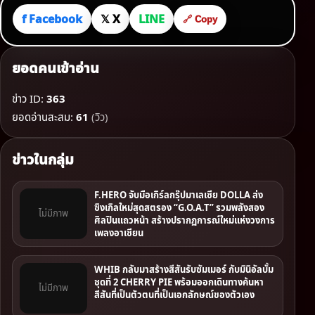
f Facebook
𝕏 X
LINE
🔗 Copy
ยอดคนเข้าอ่าน
ข่าว ID:
363
ยอดอ่านสะสม:
61
(วิว)
ข่าวในกลุ่ม
F.HERO จับมือเกิร์ลกรุ๊ปมาเลเซีย DOLLA ส่ง
ซิงเกิลใหม่สุดสตรอง “G.O.A.T” รวมพลังสอง
ไม่มีภาพ
ศิลปินแถวหน้า สร้างปรากฏการณ์ใหม่แห่งวงการ
เพลงอาเซียน
WHIB กลับมาสร้างสีสันรับซัมเมอร์ กับมินิอัลบั้ม
ชุดที่ 2 CHERRY PIE พร้อมออกเดินทางค้นหา
ไม่มีภาพ
สีสันที่เป็นตัวตนที่เป็นเอกลักษณ์ของตัวเอง