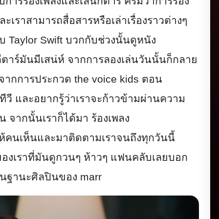
ชอบการร้องเพลงและเล่นกี
ตาร์ ครีมว่าการร้อง
ละเราสามารถสื่อสารหรือเล่าเรื่
องราวต่างๆ
อบ
Taylor Swift
บวกกับช่วงนั้นดูหนัง
่นกีตาร์มันมีเสน่ห์ จากการลองเล่นวันนั้นก็กลาย
มาจากการประกวด
the voice kids
ตอน
วี และอยากรู้ว่าเราจะก้าวข้ามผ่
านความ
้น จากนั้นเราก็ได้มา ร้องเพลง
ห้คนเห็นและมาติดตามเราจนถึ
งทุกวันนี้
งเราที่มั
นดูกวนๆ ห้าวๆ แฟนคลับเลยบอก
ี้ ในฐานะศิลปินของ
marr