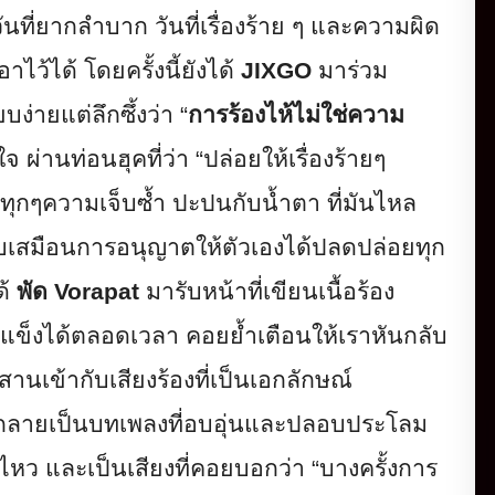
ันที่ยากลำบาก วันที่เรื่องร้าย ๆ และความผิด
ว้ได้ โดยครั้งนี้ยังได้
JIXGO
มาร่วม
ยบง่
ายแต่ลึกซึ้งว่า
“
การร้องไห้ไม่ใช่ความ
จ ผ่านท่อนฮุคที่ว่า
“
ปล่อยให้เรื่องร้ายๆ
ทุกๆความเจ็บซ้ำ ปะปนกับน้ำตา ที่มันไหล
ียบเสมือนการอนุญาตให้ตั
วเองได้ปลดปล่อยทุก
ด้
พัด
Vorapat
มารับหน้าที่เขียนเนื้อร้อง
้มแข็งได้ตลอดเวลา คอยย้ำเตือนให้เราหันกลับ
ผสานเข้ากับเสียงร้องที่
เป็นเอกลักษณ์
กลายเป็นบทเพลงที่อบอุ่
นและปลอบประโลม
ม่ไหว และเป็นเสียงที่คอยบอกว่า
“
บางครั้งการ