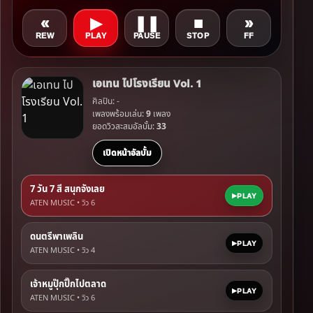
«
▶
❚❚
■
»
REW
PLAY
PAUSE
STOP
FF
เอเทน ไปโรงเรียน Vol. 1
ศิลปิน: -
เพลงพร้อมเล่น:
9
เพลง
ยอดวิวสะสมอัลบั้ม:
33
เปิดหน้าอัลบั้ม
7 วัน 7 สี สนุกจังเลย
PLAY
ATEN MUSIC • วิว
6
ดนตรีพาเพลิน
PLAY
ATEN MUSIC • วิว
4
เจ้าหมูปุ๊กปิ๊กไปตลาด
PLAY
ATEN MUSIC • วิว
6