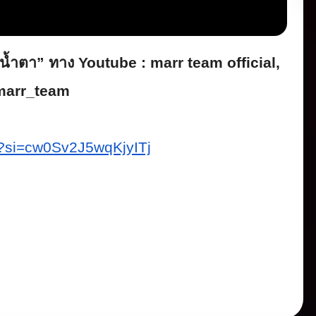
น้ำตา
”
ทาง
Youtube : marr team official,
 marr_team
?
si=cw0Sv2J5wqKjyITj