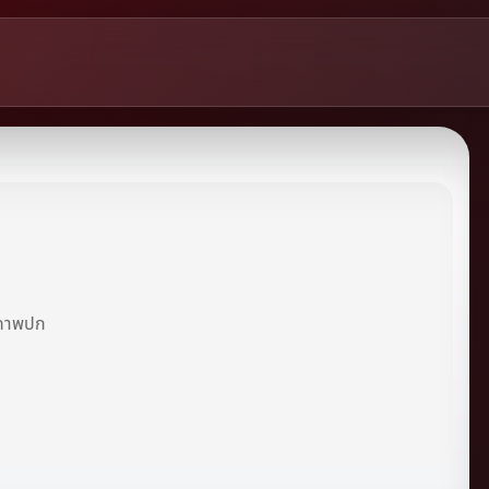
ีภาพปก