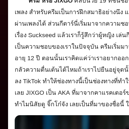
ครีม หรือ
JIXGO
ศิลปินวัย
19
ที่ชื่น
เพลง สำหรับครีมเป็นการฝึกสมาธิอย่
างนึง แ
ผ่านเพลงได้ ส่วนกีตาร์นี่เริ่มมาจากความช
เรื่อง
Suckseed
แล้วเราก็รู้สึกว่าผู้หญิง เล
เป็
นความชอบของเราในปัจจุบัน ครีมเริ่ม
อายุ
12
ปี ตอนนั้นเราคิดแค่ว่
าเราอยากออกที
กลัวความตื่นเต้นได้ไหมถ้
าเราไปยืนอยู่จุดนั
ลง
TikTok
ทำให้ช่องทางนี้เป็นช่องทางที่
ทำใ
เลย
JIXGO
เป็น
AKA
ที่มาจากคาแรคเตอร์ขอ
ทำไมนิสัยดู จิ๊กโก๋จัง เลยเป็นที่มาของชื่อน