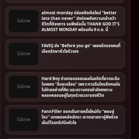
almost monday ปล่อยซิงเกิลใหม่ “better
late than never” ส่งต่อพลังความกล้าคว้า
ไม่มีภาพ
ชีวิตที่ต้องการ รอฟังอัลบั้ม THANK GOD IT’S
ALMOST MONDAY พร้อมกัน 9 ก.ย. นี้
FAVIQ ส่ง "Before you go" เพลงรักของคนที่
เลือกรักษาหัวใจตัวเอง
ไม่มีภาพ
Hard Boy ถ่ายทอดรอยแผลในอดีตที่ยากจะลืม
ในเพลง “ลืมลบเลือน” เพราะการลืมใครสักคนมัน
ไม่มีภาพ
ไม่ง่ายอย่างที่คิด และความทรงจํายังคงตาม
หลอกหลอนอยู่ในทุกช่วงเวลาของชีวิต
FannFiller ออกเดินทางครั้งใหม่กับ “พออยู่
ไหว” บทเพลงหลังเลิกรา สะกดสายตาผู้ฟังด้วย
ไม่มีภาพ
เอ็มวีโรดทริปบีบหัวใจ