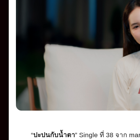
“
ปะปนกับน้ำตา
” Single
ที่
38
จาก
mar