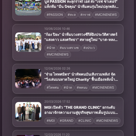
บูส PASSION ทะลุกราฟ! เอส ส่ง "เจฟ ซาเตอร์"
แท็กทีม "มีน นิชคุณ" นำทีมคนรุ่นใหม่ปลุกพลัง
ความซ่าเต็มสนาม FINAL MATCH ศึก "est
#PASSION
#ทะล
#กราฟ
#MCINENEWS
COLA 3x3 Basketball U-League 2026" ลี
กบาสสุด AWESOME
10/06/2026 10:46
“ก้อง ปิยะ” นำทีมบวงสรวงซีรีส์อิงประวัติศาสตร์
“แสงดาว แสงศรัทธา” สหายคู่ใหม่ “บาส-หลง
ชาง” ปังตั้งแต่ก่อนออนแอร์!
#นำท
#มบวงสรวงซ
#งประว
#MCINENEWS
12/04/2026 02:26
“จ๋าย ไททศมิตร” นำทัพคนบันเทิงรวมพลัง! จัด
“วิ่งเล่นบนหาดใหญ่ Charity” ฟื้นเมืองหลังน้ำ
ท่วม
#ไททศม
#นำท
#พคนบ
#MCINENEWS
20/03/2026 17:52
MGI เปิดตัว “THE GRAND CLINIC” ยกระดับ
อาณาจักรความงามสู่ธุรกิจสุขภาพเต็มรูปแบบ
“อิงฟ้า ควงคู่ ชาล็อต” พร้อมนำทัพศิลปิน-
#MGI
#GRAND
#CLINIC
#MCINENEWS
นางงาม ร่วมยินดีกับ “บอสณวัฒน์”
12/03/2026 11:20