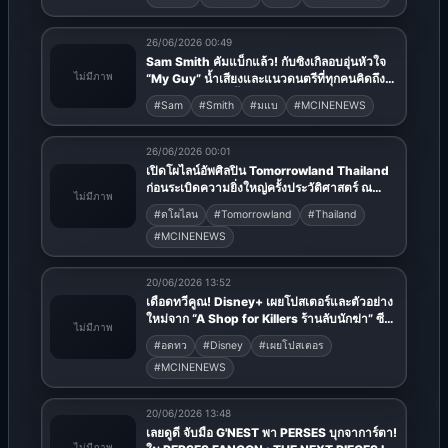
26/06/2026 00:49
Sam Smith คัมแบ็กแล้ว! กับซิงเกิลอบอุ่นหัวใจ
ไม่มีภาพ
“My Guy” น้ำเสียงและแนวดนตรีที่ทุกคนคิดถึง
พร้อมประกาศอัลบั้มใหม่ Hazel Eyes ฟังเต็ม
#Sam
#Smith
#มแบ
#MCINENEWS
อัลบั้มพร้อมกันทั่วโลก 21 สิงหาคม นี้
26/06/2026 00:01
เปิดโผไลน์อัพศิลปิน Tomorrowland Thailand
ก่อนระเบิดความยิ่งใหญ่ครั้งประวัติศาสตร์ ณ
ไม่มีภาพ
Wisdom Valley
#ดโผไลน
#Tomorrowland
#Thailand
#MCINENEWS
20/06/2026 13:52
เดือดทวีคูณ! Disney+ เผยโปสเตอร์และตัวอย่าง
ใหม่จาก “A Shop for Killers ร้านลับนักฆ่า” ซี
ไม่มีภาพ
ซัน 2 เตรียมสตรีมการไล่ล่าสุดระห่ำพร้อมกัน
#อดทว
#Disney
#เผยโปสเตอร
กรกฎาคมนี้
#MCINENEWS
20/06/2026 13:48
เลยดูดี จับมือ G'NEST พา PERSES บุกจาการ์ตา!
ไม่มีภาพ