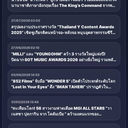
นานาชาติภาษาอังกฤษเรื่อง The King’s Command จากพระ
ราชนิพนธ์รัชกาลที่ 6 ฉายแววพร้อมสู่วงการบันเทิง
27/07/2026 02:00
สรุปผลงานประกาศรางวัล “Thailand Y Content Awards
2025” เชิดชูเกียรติคนหน้าจอ-หลังจอ หนุนอุตสาหกรรมซีรีส์
วายไทยสู่สากล
27/06/2026 02:10
“MILLI” และ “YOUNGOHM” คว้า 3 รางวัลใหญ่แห่งปี!
ปิดฉาก SOT MUSIC AWARDS 2026 อย่างยิ่งใหญ่ รวมพลัง
คนดนตรี สร้างประวัติศาสตร์หน้าใหม่ของอุตสาหกรรมดนตรี
ไทย
05/06/2026 14:53
“852 Films” จับมือ “WONDER S” เปิดตัวโปรเจกต์ระดับโลก
“Lost In Your Eyes” ดึง “IMAN TAHERI” ปรากฏตัวใน
ไทย!! กระทบไหล่เซเลบฮ่องกง “โจซี โฮ - คอนรอย ชาน”
ท่ามกลางทัพดารา-อินฟลู ร่วมเดินพรมแดงคับคั่ง
31/05/2026 13:48
"สะเทือนโลก! 56 สาวงามฟาดเดือด MGI ALL STARS “วา
เนสซา ปุลการิน จาก โคลัมเบีย ” คว้ามงคนแรกของ
ประวัติศาสตร์ รอประชัน รักษาแชมป์ มงครบ 3 ครั้ง รับทันที 1
ล้านเหรียญดอลล่าร์สหรัฐ - 36 ล้านบาท!!