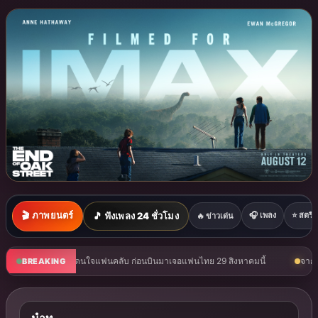
🎬 ภาพยนตร์
🎵 ฟังเพลง 24 ชั่วโมง
🎧 เพลง
⭐ สตรีมม
🔥 ข่าวเด่น
จแฟนคลับ ก่อนบินมาเจอแฟนไทย 29 สิงหาคมนี้
จากคนเบื้องหลังวงการเพลงกว่าทศวร
BREAKING