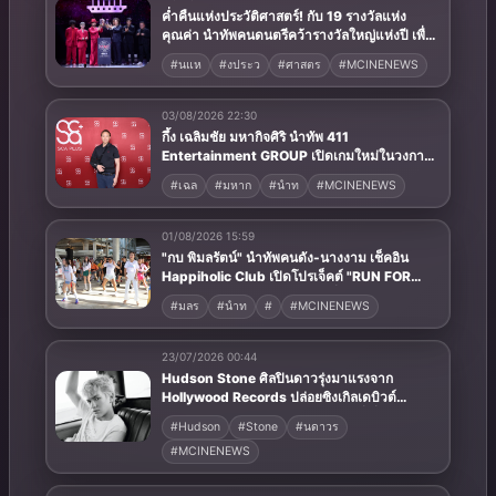
ค่ำคืนแห่งประวัติศาสตร์! กับ 19 รางวัลแห่ง
คุณค่า นำทัพคนดนตรีคว้ารางวัลใหญ่แห่งปี เพื่อ
เฉลิมฉลองครบรอบ 15 ปีของเวที THE GUITAR
#นแห
#งประว
#ศาสตร
#MCINENEWS
MAG AWARDS
03/08/2026 22:30
กึ้ง เฉลิมชัย มหากิจศิริ นำทัพ 411
Entertainment GROUP เปิดเกมใหม่ในวงการ
การศึกษา เปิดตัว “SCA PLUS” แพลตฟอร์มการ
#เฉล
#มหาก
#นำท
#MCINENEWS
เรียนรู้ “Creative Arts & Entertainment
Education” แห่งอนาคต พร้อมต่อยอดการลงทุน
ในธุรกิจการศึกษากว่า 100 ล้านบาท
01/08/2026 15:59
"กบ พิมลรัตน์" นำทัพคนดัง-นางงาม เช็คอิน
Happiholic Club เปิดโปรเจ็คต์ "RUN FOR
HEALTHY FUTURE 2026" วิ่งสนุก-เต้นสุดมันส์
#มลร
#นำท
#
#MCINENEWS
ได้บุญเต็มอิ่ม
23/07/2026 00:44
Hudson Stone ศิลปินดาวรุ่งมาแรงจาก
Hollywood Records ปล่อยซิงเกิลเดบิวต์
“Overthinker” โดนใจคนคิดมาก ที่เมื่อตกหลุม
#Hudson
#Stone
#นดาวร
รัก ก็ยอมปล่อยให้หัวใจนำทางไปได้ง่าย ๆ
#MCINENEWS