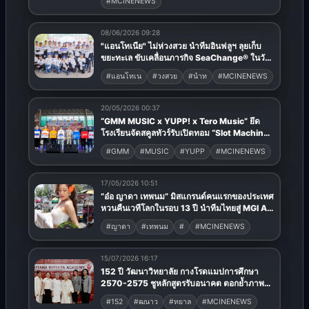
#MCINENEWS
08/06/2026 09:28
"แอนโทเนีย" ไม่ห่วงสวย นำทีมอินฟลูฯ ลุยเก็บ
ขยะทะเล ขับเคลื่อนภารกิจ SeaChange® ในวัน
มหาสมุทรโลก กับ "ซีเล็ค"
#แอนโทเน
#วงสวย
#นำท
#MCINENEWS
20/05/2026 00:37
“GMM MUSIC x YUPP! x Tero Music” ยึด
โรงเรียนจัดสคูลทัวร์รับเปิดทอม “Slot Machine-
Milli-Alala” นำทีมศิลปินเจน Z เสิร์ฟโชว์สุดมันส์!
#GMM
#MUSIC
#YUPP
#MCINENEWS
โดดกันโรงเรียนสะเทือน!
17/05/2026 10:51
”อ๋อ ญาดา เทพนม” มิสแกรนด์คนแรกของประเทศ
หวนคืนเวทีโลกในรอบ 13 ปี นำทีมไทยสู่ MGI All
Stars เปิดตัวทรงพลัง สะกดสายตาทั่วโลก
#ญาดา
#เทพนม
#
#MCINENEWS
15/07/2026 16:17
152 ปี วัฒนาวิทยาลัย กางโรดแมปการศึกษา
2570-2575 ชูหลักสูตรรับอนาคต ตอกย้ำภาพ
ลักษณ์ “บ้านหลังที่ 2” ที่ผู้ปกครองอุ่นใจ
#152
#ฒนาว
#ทยาล
#MCINENEWS