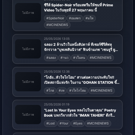
ซีรีส์ Spider-Noir พร้อมสตรีมให้ชมที่ Prime
Video ในวันพุธที่ 27 พฤษภาคม นี้
ไม่มีภาพ
#SpiderNoir
#อมสตร
#มให
#MCINENEWS
25/05/2026 13:05
ฉลอง 2 ล้านวิวในหนึ่งสัปดาห์ ทีเซอร์ซีรีส์พหุ
ไม่มีภาพ
จักรวาล “บุพเพสันนิวาส” ฟินข้ามภพ “เซนจูรี่ ยูยู
ไทยแลนด์” เฉลย “ออกัส” เจ้าของเสียง เพลงซึ้ง
#ฉลอง
#านว
#วในหน
#MCINENEWS
“โอ้หัวใจ” ประกอบซีรีส์
25/05/2026 12:36
“โกฮัง..หัวใจโกโฮม” สานต่อความประทับใจ!!
ไม่มีภาพ
เปิดสถานีแห่งรัก ในงาน “GOHAN STATION ขึ้น
รถไฟ…ไปหาโกฮัง”
#โกฮ
#งห
#วใจโกโฮม
#MCINENEWS
25/05/2026 01:19
“Lost In Your Eyes หลงไปในตาคุณ” Poetry
ไม่มีภาพ
Book บทกวีจากหัวใจ “IMAN TAHERI” ดีกรี
แพทย์อาสาและนักแสดงภาพยนตร์ฮ่องกง เตรียม
#Lost
#Your
#Eyes
#MCINENEWS
ลัดฟ้าเปิดตัวที่เมืองไทย 3 มิถุนายนนี้ พร้อมเซเลบ
คนดัง โจซี โฮ และ คอนรอย ชาน