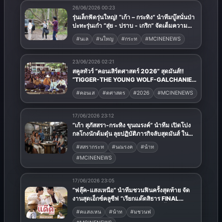
26/06/2026 00:23
รุ่นเล็กฟัดรุ่นใหญ่! “เก้า – กระทิง” นำทีมบู๊สนั่นป่า
ปะทะรุ่นเก๋า “สุ่ย - ปราบ - เกริก” จัดเต็มความ
มันส์ใน “เกมส์โกงเกมส์”
#นเล
#นใหญ
#กระท
#MCINENEWS
23/06/2026 02:21
สคูลทัวร์ “คอนเสิร์ตศาสตร์ 2026” สุดมันส์!!
“TIGGER-THE YOUNG WOLF-GALCHANIE”
นำทีมศิลปินยึดโรงเรียนพาน้องๆ โดดยับ!
#คอนเส
#ตศาสตร
#2026
#MCINENEWS
17/06/2026 23:12
“เก้า สุภัสสรา-กระทิง ขุนณรงค์” นำทีม เปิดโปง
กลโกงนักต้มตุ๋น ลุยปฏิบัติภารกิจลับสุดมันส์ ใน
“เกมส์โกงเกมส์ (The Scammer Games)” เริ่ม
#สสรากระท
#นณรงค
#นำท
18 มิ.ย. นี้
#MCINENEWS
17/06/2026 23:05
“ฟลุ๊ค-แสงเหนือ” นำทีมชวนฟินครั้งสุดท้าย จัด
งานสุดเอ็กซ์คลูซีฟ “เรียกแด๊ดสิธาร FINAL
EPISODE“ ปักหมุดกดบัตร 12 มิ.ย. นี้
#คแสงเหน
#นำท
#มชวนฟ