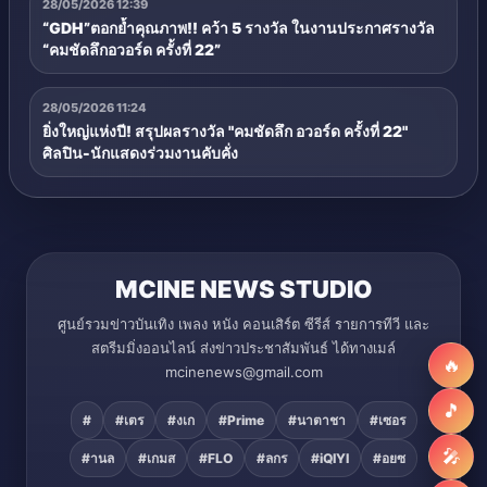
28/05/2026 12:39
“GDH”ตอกย้ำคุณภาพ!! คว้า 5 รางวัล ในงานประกาศรางวัล
“คมชัดลึกอวอร์ด ครั้งที่ 22”
28/05/2026 11:24
ยิ่งใหญ่แห่งปี! สรุปผลรางวัล "คมชัดลึก อวอร์ด ครั้งที่ 22"
ศิลปิน-นักแสดงร่วมงานคับคั่ง
MCINE NEWS STUDIO
ศูนย์รวมข่าวบันเทิง เพลง หนัง คอนเสิร์ต ซีรีส์ รายการทีวี และ
สตรีมมิ่งออนไลน์ ส่งข่าวประชาสัมพันธ์ ได้ทางเมล์
🔥
mcinenews@gmail.com
🎵
#
#เตร
#งเก
#Prime
#นาตาชา
#เซอร
🎤
#านล
#เกมส
#FLO
#ลกร
#iQIYI
#อยซ