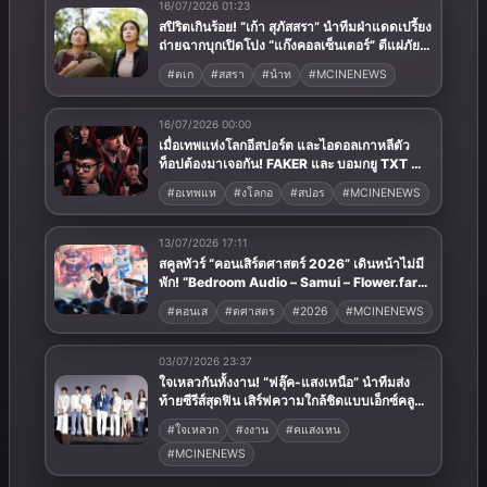
16/07/2026 01:23
สปิริตเกินร้อย! “เก้า สุภัสสรา” นำทีมฝ่าแดดเปรี้ยง
ถ่ายฉากบุกเปิดโปง “แก๊งคอลเซ็นเตอร์” ตีแผ่ภัย
สังคมยุคใหม่ ใน “เกมโกงเกมส์”
#ตเก
#สสรา
#นำท
#MCINENEWS
16/07/2026 00:00
เมื่อเทพแห่งโลกอีสปอร์ต และไอดอลเกาหลีตัว
ท็อปต้องมาเจอกัน! FAKER และ บอมกยู TXT นำ
ทัพเข้าสู่ “Murder Club: Liar’s Table” สุดยอด
#อเทพแห
#งโลกอ
#สปอร
#MCINENEWS
เกมโชว์สืบสวนคดีฆาตกรรม ปักหมุดสตรีม 29
กรกฎาคมนี้ บน Disney+
13/07/2026 17:11
สคูลทัวร์ “คอนเสิร์ตศาสตร์ 2026” เดินหน้าไม่มี
พัก! “Bedroom Audio – Samui – Flower.far”
นำทีมรุ่นน้องขนโชว์ ร้อง-เล่น-เต้น สุดมันส์!!
#คอนเส
#ตศาสตร
#2026
#MCINENEWS
03/07/2026 23:37
ใจเหลวกันทั้งงาน! “ฟลุ๊ค-แสงเหนือ” นำทีมส่ง
ท้ายซีรีส์สุดฟิน เสิร์ฟความใกล้ชิดแบบเอ็กซ์คลูซีฟ
ใน “เรียกแด๊ดสิธาร FINAL EPISODE”
#ใจเหลวก
#งงาน
#คแสงเหน
#MCINENEWS