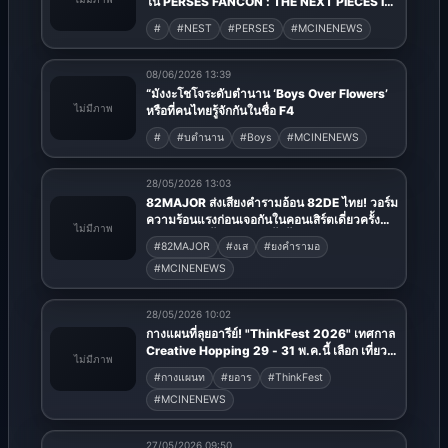
ใน PERSES FANCON : THE NEXT PIECES IN
JAKARTA จัดโชว์พิเศษสุดเซอร์ไพรส์สร้าง
#
#NEST
#PERSES
#MCINENEWS
โมเมนต์สุดไวรัล ทะลุล้านวิว ไม่ถึง 24 ชม.
08/06/2026 13:39
“มังงะโชโจระดับตำนาน ‘Boys Over Flowers’
ไม่มีภาพ
หรือที่คนไทยรู้จักกันในชื่อ F4
#
#บตำนาน
#Boys
#MCINENEWS
28/05/2026 13:03
82MAJOR ส่งเสียงคำรามอ้อน 82DE ไทย! วอร์ม
ความร้อนแรงก่อนเจอกันในคอนเสิร์ตเดี่ยวครั้ง
ไม่มีภาพ
แรก 4 ก.ค. นี้ – การันตีครั้งนี้ทำถึงแน่นอน!
#82MAJOR
#งเส
#ยงคำรามอ
#MCINENEWS
28/05/2026 10:02
กางแผนที่ลุยอารีย์! "ThinkFest 2026" เทศกาล
Creative Hopping 29 - 31 พ.ค.นี้ เลือก เที่ยว
ไม่มีภาพ
เล่น คุย คิด ได้ตามใจคุณ
#กางแผนท
#ยอาร
#ThinkFest
#MCINENEWS
27/05/2026 09:50