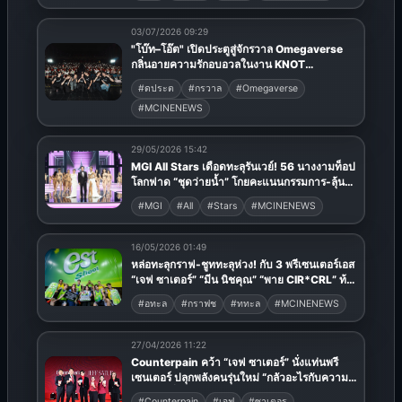
03/07/2026 09:29
"โบ๊ท–โอ๊ต" เปิดประตูสู่จักรวาล Omegaverse
กลิ่นอายความรักอบอวลในงาน KNOT
PREMIERE EPISODE 1
#ดประต
#กรวาล
#Omegaverse
#MCINENEWS
29/05/2026 15:42
MGI All Stars เดือดทะลุรันเวย์! 56 นางงามท็อป
โลกฟาด “ชุดว่ายน้ำ” โกยคะแนนกรรมการ-ลุ้น
โหวต สู่รอบ Top 18
#MGI
#All
#Stars
#MCINENEWS
16/05/2026 01:49
หล่อทะลุกราฟ-ชูททะลุห่วง! กับ 3 พรีเซนเตอร์เอส
“เจฟ ซาเตอร์” “มีน นิชคุณ” “พาย CIR*CRL” ท้า
ดวลนักบาสฮอต เปิดแคมเปญ “est COLA 3x3
#อทะล
#กราฟช
#ททะล
#MCINENEWS
Basketball U-League” ลีกแข่งบาสสุด
Awesome ชวน Gen Z ดื่ม ‘est Shoot Salty
Lemonade’ เปรี้ยวซ่าสดชื่นบูสพลัง
27/04/2026 11:22
Counterpain คว้า “เจฟ ซาเตอร์” นั่งแท่นพรี
เซนเตอร์ ปลุกพลังคนรุ่นใหม่ “กลัวอะไรกับความ
ปวด” เปลี่ยน Pain เป็น Passion
#Counterpain
#เจฟ
#ซาเตอร