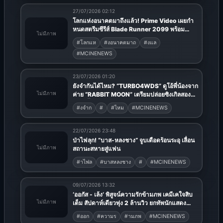
โซนิค และซีล
27/07/2026 02:12
โลกแห่งอนาคตมาถึงแล้ว! Prime Video เผยกำ
หนดสตรีมซีรีส์ Blade Runner 2099 พร้อม
ไม่มีภาพ
ปล่อยตัวอย่างแรกในงาน San Diego Comic-
#โลกแห
#งอนาคตมาถ
#งแล
Con
#MCINENEWS
23/07/2026 01:20
ยังจำกันได้ไหม? “TURBO4WDS” ดูโอ้พี่น้องจาก
ไม่มีภาพ
ค่าย “RABBIT MOON” เตรียมปล่อยซิงเกิลสอง
เร็วๆ นี้ หลังฝากซิงเกิลแรก “Introvert” เมื่อปี 67
#งจำก
#
#ไหม
#MCINENEWS
22/07/2026 23:48
ป่าไฟลุก! “บาส-หลงชาง“ จูบเดือดร้อนระอุ เลื่อน
ไม่มีภาพ
สถานะสหายสู่แฟน
#าไฟล
#บาสหลงชาง
#
#MCINENEWS
09/07/2026 13:32
‘ออกัส - เล้ง’ พิสูจน์ความรักข้ามภพ เคมีเคใจสิบ
ไม่มีภาพ
เต็ม สัปดาห์เดียวพุ่ง 2 ล้านวิว ยกทัพนักแสดง
คับคั่งลงซีรีส์พหุจักรวาล ‘บุพเพสันนิวาส’ ดีเดย์ อีพี
#ออก
#ความร
#ามภพ
#MCINENEWS
แรก 14 ก.ค.นี้