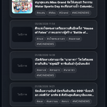
สนุกสุดแสน Miss Grand จัดให้เสมอ!! กิจกรรม
Water Sports Day สะเทือนสวนน้ำ Columbia
Pictures Aquaverse พัทยา
#ดแสน
#Miss
#Grand
#MCINENEWS
05/08/2026 11:54
ศึกแห่งโชคชะตาเตรียมหวนคืนอีกครั้ง! “House
of Fates” ภาคแยกจากผู้สร้าง “Battle of
ไม่มีภาพ
Fates” เตรียมสตรีมบน Disney+ ที่นี่ที่เดียว
#กแห
#งโชคชะตาเตร
#ยมหวนค
#MCINENEWS
01/08/2026 14:39
เปิดพิกัดคาเฟ่สายอาร์ต “นาตาชา” โชว์สกิลเทพ
สายกินฟิน “ฟลุค&ลี” พาชิมต้มยำกุ้งมันทะลัก!
ไม่มีภาพ
#ดคาเฟ
#สายอาร
#นาตาชา
#MCINENEWS
01/08/2026 14:21
จัดเต็มความมันส์ บัตรเริ่มต้นเพียง 999! "ฝั่งธนร็
ไม่มีภาพ
อก เฟสติวัล" ยกทัพ 8 ศิลปินสุดเดือดบุกอิมแพค
นำโดย เสก โลโซ, ซิลลี่ ฟูลส์, แบงค์ ปรีติ, สวี
#ดเต
#มความม
#ตรเร
#MCINENEWS
ตมัลเล็ต, สล็อตแมชชีน, ดา เอ็นโดรฟิน, โลโม