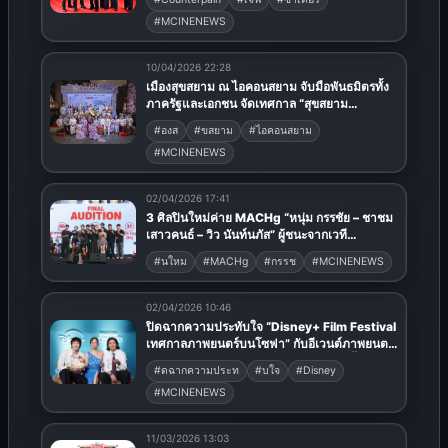
#MCINENEWS
10/04/2026 22:28
เมืองสุขสยาม ณ ไอคอนสยาม จับมือพันธมิตรทั้ง
ภาครัฐและเอกชน จัดเทศกาล “สุขสยาม
สนุกสนาน สงกรานต์ บ้านฉัน” รวมสารพัดกิจกรรม
#องส
#ขสยาม
#ไอคอนสยาม
ความสุขสนุกแบบไทย วันนี้ -15 เมษายน 2569
#MCINENEWS
ณ เมืองสุขสยาม ชั้น G ไอคอนสยาม
02/04/2026 17:41
3 ศิลปินใหม่ค่าย MACHg “หนุ่ม กรรชัย – ชาชม
เสาวคนธ์ – วิว นันท์นภัส” ผู้ชนะจากเวที
Audition ภายใต้การดูแลโดยทีมผู้บริหารตัวท็อป
#นใหม
#MACHg
#กรรช
#MCINENEWS
‘ก้อง ห้วยไร่’ และ ‘แบงค์–รัฐวิชญ์’ พร้อมด้วย
‘โอม–ปัณฑพล’
02/04/2026 10:46
ปิดฉากความประทับใจ “Disney+ Film Festival
เทศกาลภาพยนตร์บนโซฟา” กับอีเวนต์ภาพยนตร์
แห่งปีใจกลางตลาดน้อยที่คอหนังต้องยกนิ้วให้
#ดฉากความประท
#บใจ
#Disney
#MCINENEWS
11/03/2026 13:03