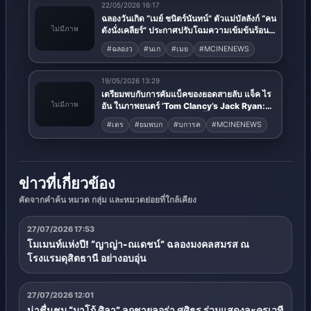
22/05/2026 16:17
ฉลองวันเกิด “เมย์ ชนิตร์นันทน์” ตัวแม่บัลลังก์ “คน
ไม่มีภาพ
ดังนั่งเคลียร์” ประกาศปรับโฉมความเข้มข้นร้อน
แรง ท้าปีม้าไฟ เจาะลึกเพื่อประชาชน
#ฉลองว
#นเก
#เมย
#MCINENEWS
19/05/2026 13:29
เตรียมพบกับการคัมแบ็คของยอดสายลับ แจ็ค ไร
ไม่มีภาพ
อัน ในภาพยนตร์ ‘Tom Clancy’s Jack Ryan:
Ghost War’ 20 พฤษภาคมนี้ ที่ Prime Video
#เตร
#ยมพบก
#บการค
#MCINENEWS
ข่าวที่เกี่ยวข้อง
คัดจากคำค้น หมวด กลุ่ม และหมวดย่อยที่ใกล้เคียง
27/07/2026 17:53
โมเมนท์แห่งปี! “ญาญ่า-ณเดชน์” ฉลองมงคลสมรส ณ
โรงแรมดุสิตธานี อย่างอบอุ่น
27/07/2026 12:01
น่าชื่นชม “มาโก้ ศิลา” ลูกชายลอร่า ศศิธร ร่วมแสดงละครเวที