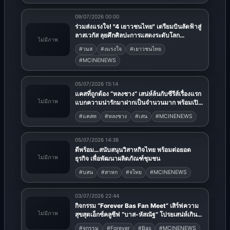
09/07/2026 00:00
ร่วมส่งแรงใจ! "4 เยาวชนไทย" เตรียมบินลัดฟ้าสู่
ลาสเวกัส ลุยศึกศิลปะการแสดงระดับโลก
ไม่มีภาพ
WCOPA 2026
#วมส
#งแรงใจ
#เยาวชนไทย
#MCINENEWS
05/07/2026 15:14
แคสที่ถูกต้อง “หลงชาง” เสน่ห์ล้นกับซีรีส์เรื่องแรก
ไม่มีภาพ
แบกความน่ารักมาฝากเป็นจำนวนมาก พร้อมเปิด
วาร์ปที่นี่
#แคสท
#หลงชาง
#เสน
#MCINENEWS
05/07/2026 14:38
ดีพร้อม…สนับสนุนวิสาหกิจไทย พร้อมต่อยอด
ไม่มีภาพ
ธุรกิจ เพื่อพัฒนาผลิตภัณฑ์ชุมชน
#บสน
#สาหก
#จไทย
#MCINENEWS
03/07/2026 22:44
กิจกรรม “Forever Bas Fan Meet” เสิร์ฟความ
ไม่มีภาพ
สุขสุดเอ็กซ์คลูซีฟ “บาส-หัสณัฐ” โปรยเสน่ห์เกิน
ต้าน! แจกความฟินจัดเต็ม!
#จกรรม
#Forever
#Bas
#MCINENEWS