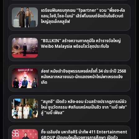
เตรียมฟินครบทุกเจน "Tpartner" ชวน "พี่จอง-คัล
แลน,โยชิ,โซล-โมเน่" เสิร์ฟโมเมนต์จัดเต็มในอีเวนต์
ใหญ่สุดเอ็กคลูชีฟ
“BILLKIN” สร้างความภาคภูมิใจ คว้ารางวัลใหญ่
Weibo Malaysia พร้อมโชว์สุดประทับใจ
ส่อง! หนังเข้าชิงสุพรรณหงส์ครั้งที่ 34 ประจำปี 2568
หนังหลากหลายแนว-นักแสดงหน้าใหม่พาเหรดแจ้ง
เกิด
“สมูทอี” เปิดตัว หลิง-ออม ร่วมสร้างปรากฎการณ์ผิว
ใหม่ ชูนวัตกรรม #สกินแคร์คนเป็นสิว จาก “เบบี้ เฟซ”
สู่ “เบบี้ เฟียส”
กึ้ง เฉลิมชัย มหากิจศิริ นำทัพ 411 Entertainment
GROUP เปิดเกมใหม่ในวงการการศึกษา เปิดตัว