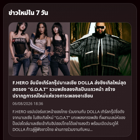
ข่าวใหม่ใน 7 วัน
F.HERO จับมือเกิร์ลกรุ๊ปมาเลเซีย DOLLA ส่งซิงเกิลใหม่สุด
สตรอง “G.O.A.T” รวมพลังสองศิลปินแถวหน้า สร้าง
ปรากฏการณ์ใหม่แห่งวงการเพลงอาเซียน
06/08/2026 18:36
F.HERO แรปเปอร์แถวหน้าของไทย ร่วมงานกับ DOLLA เกิร์ลกรุ๊ปชื่อดัง
จากมาเลเซีย ในซิงเกิลใหม่ “G.O.A.T” บทเพลงทรงพลัง ที่ผสานเสน่ห์ของ
ป๊อปสไตล์มาเลเซียเข้ากับฮิปฮอปไทยได้อย่างลงตัว พร้อมเปิดประตูให้
DOLLA ก้าวสู่ผู้ฟังชาวไทย ผ่านการร่วมงานกับหน...