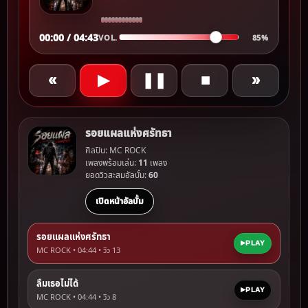
00:00 / 04:43
VOL.
85%
«
▶
❚❚
■
»
รอยแผลแห่งศรัทธา
ศิลปิน: MC ROCK
เพลงพร้อมเล่น:
11
เพลง
ยอดวิวสะสมอัลบั้ม:
60
เปิดหน้าอัลบั้ม
รอยแผลแห่งศรัทธา
PLAY
MC ROCK • 04:44 • วิว
13
ลืมเธอไม่ได้
PLAY
MC ROCK • 04:44 • วิว
8