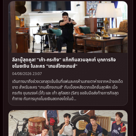
ลีลาบู๊สุดคูล! “เก้า-กระทิง” แท็กทีมสวมลุคเท่ บุกภารกิจ
ขโมยเงิน ในละคร “เกมส์โกงเกมส์”
04/08/2026 23:07
เดินทางมาถึงช่วงเวลาสุดเข้มข้นที่แฟนละครห้ามสายตาห่างจากหน้าจอเด็ด
ขาด สำหรับละคร “เกมส์โกงเกมส์” กับเบื้องหลังฉากแอ็กชั่นสุดพีค เมื่อ
กระทิง ขุนณรงค์ (โก้) และ เก้า สุภัสสรา (ริสา) ขอจับมือส่งท้ายภารกิจสุด
ท้าทาย กับการบุกขโมยเงินสดกองโตในบ้...