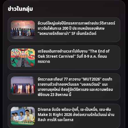
ข่าวในกลุ่ม
อีเวนต์ใหญ่แห่งปีนิทรรศการภาพถ่ายประวัติศาสตร์
ชาวจีนโพ้นทะเล 200 ปี ประกบหนังรอบพิเศษ
“จดหมายรักถึงอาม่า” SF เซ็นทรัลเวิลด์
เตรียมเดินทางข้ามเวลาไปกับงาน "The End of
Oak Street Carnival" วันที่ 8-9 ส.ค. ที่ถนน
ทรงวาด
จักรวาลสะเทือน! 77 สาวงาม “MUT2026” ตบเท้า
รายงานตัวเข้ากองฯวันแรก “บอสณวัฒน์” แนะ
นางงามยุคใหม่ ต้องรู้จักวิธีหาแสง และความพร้อม
พิชิตมง 23 สิงหาคม นี้
Divana จับมือ พร้อม-บุ้งกี๋, เช-เป็นหนึ่ง, เชน-พีม
Make It Right 2026 ส่งต่อความรักในวันแม่ ผ่าน
ศิลปะ การให้ และโอกาส