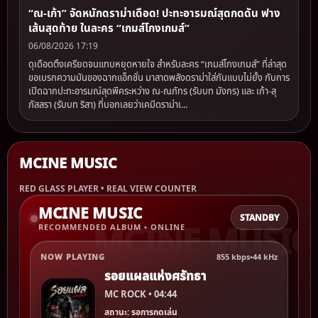
“ณ-เก้า” จัดหนักดราม่าเดือด! ปะทะอารมณ์สุดกดดัน ฟาง
เส้นสุดท้าย ในละคร “เกมส์โกงเกมส์”
06/08/2026 17:19
ดุเดือดตึงเครียดจนแทบหยุดหายใจ สำหรับละคร “เกมส์โกงเกมส์” ที่ล่าสุด
ขอเบรกความมันของฉากแอ็กชั่น มาสาดพลังดราม่าใส่กันแบบไม่ยั้ง กับการ
เปิดฉากปะทะอารมณ์สุดพีคระหว่าง ณ-ณภัทร (รับบท มังกร) และ เก้า-สุ
ภัสสรา (รับบท ริสา) ที่บอกเลยว่าเคมีดราม่าเ...
MCINE MUSIC
RED GLASS PLAYER • REAL VIEW COUNTER
MCINE MUSIC
STANDBY
RECOMMENDED ALBUM • ONLINE
NOW PLAYING
855 kbps
•
44 kHz
รอยแผลแห่งศรัทธา
MC ROCK • 04:44
สถานะ: รอการกดเล่น