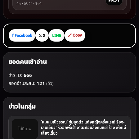
PLAY
นิค • 05:24 • วิว
0
f Facebook
𝕏 X
LINE
🔗 Copy
ยอดคนเข้าอ่าน
ข่าว ID:
666
ยอดอ่านสะสม:
121
(วิว)
ข่าวในกลุ่ม
‘แมน มณีวรรณ’ ทุ่มสุดตัว แต่งหญิงครั้งแรก! ร้อง-
เล่นเอ็มวี ‘หัวอกพ่อฮ้าง’ สะท้อนสังคมหย่าร้าง พ่อแม่
ไม่มีภาพ
เลี้ยงเดี่ยว