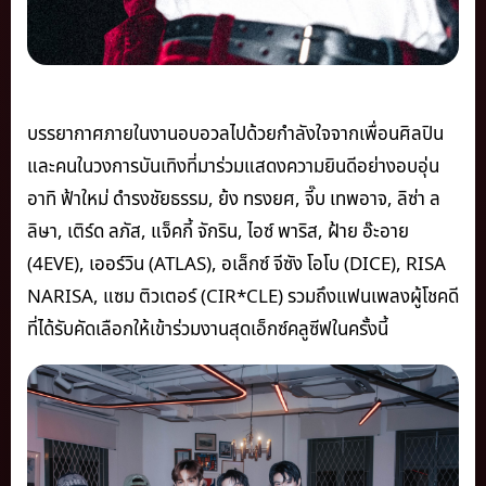
บรรยากาศภายในงานอบอวลไปด้วยกำลังใจจากเพื่อนศิลปิน
และคนในวงการบันเทิงที่มาร่วมแสดงความยินดีอย่างอบอุ่น
อาทิ ฟ้าใหม่ ดำรงชัยธรรม, ย้ง ทรงยศ, จี๊บ เทพอาจ, ลิซ่า ล
ลิษา, เติร์ด ลภัส, แจ็คกี้ จักริน, ไอซ์ พาริส, ฝ้าย อ๊ะอาย
(4EVE), เออร์วิน (ATLAS), อเล็กซ์ จีซัง โอโบ (DICE), RISA
NARISA, แซม ติวเตอร์ (CIR*CLE) รวมถึงแฟนเพลงผู้โชคดี
ที่ได้รับคัดเลือกให้เข้าร่วมงานสุดเอ็กซ์คลูซีฟในครั้งนี้