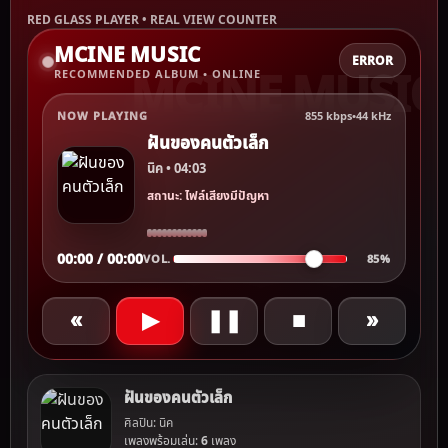
RED GLASS PLAYER • REAL VIEW COUNTER
MCINE MUSIC
ERROR
RECOMMENDED ALBUM • ONLINE
NOW PLAYING
855 kbps
•
44 kHz
ฝันของคนตัวเล็ก
นิค • 04:03
สถานะ: ไฟล์เสียงมีปัญหา
00:00 / 00:00
VOL.
85%
«
▶
❚❚
■
»
ฝันของคนตัวเล็ก
ศิลปิน: นิค
เพลงพร้อมเล่น:
6
เพลง