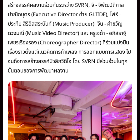
สร้างสรรค์ผลงานร่วมกันระหว่าง SVRN, จิ - จิพัฒน์ถิกาล
ปาณิกบุตร (Executive Director ค่าย GLIIDE), โฟร์ -
ประทีป สิริอิสสระนันท์ (Music Producer), จีน - คำขวัญ
ดวงมณี (Music Video Director) และ ครูเจด้า - อภิสราฐ์
เพชรเรืองรอง (Choreographer Director) ที่ร่วมแบ่งปัน
เรื่องราวตั้งแต่แนวคิดการทำเพลง การออกแบบการแสดง ไป
จนถึงการสร้างสรรค์มิวสิกวิดีโอ โดย SVRN มีส่วนร่วมในทุก
ขั้นตอนของการพัฒนาผลงาน