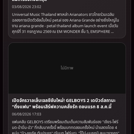
03/08/2026 23:02
Universal Music Thailand พาเหล่า Arianators ชาวไทยร่วมเฉลิม
ฉลองการเปิดตัวอัลบั้มใหม่ petal ของ Ariana Grande อย่างยิ่งใหญ่ใน
งาน ariana grande - petal thailand album launch event เมื่อวัน
ศุกร์ที่ 31 กรกฎาคม 2569 ณ EM WONDER ชั้น 5, EMSPHERE ...
ไม่มีภาพ
เปิดจักรวาลเล็บเจลซีซันใหม่! GELBOYS 2 เดบิวต์สถานะ
"ติ่งแฟน" พร้อมเสิร์ฟความคลั่งรัก ตอนแรก 8 ส.ค.นี้
06/08/2026 17:03
แฟนคลับ GELBOYS เตรียมพร้อมเติมเต็มความสัมพันธ์ของ "เชียร-โฟร์
มด-บ้าบิ่น-บัว" ที่กลับมาครั้งนี้ พร้อมบททดสอบครั้งใหม่ นำแสดงโดย 4
หนุ่ม "นิว-ชยภัค ตันประยูร" (รับบท โฟร์มด), "ไป๊ป-มนธภูมิ สุมนวรางกูร"