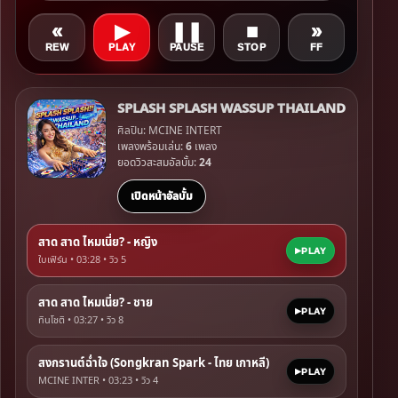
«
▶
❚❚
■
»
REW
PLAY
PAUSE
STOP
FF
SPLASH SPLASH WASSUP THAILAND
ศิลปิน: MCINE INTERT
เพลงพร้อมเล่น:
6
เพลง
ยอดวิวสะสมอัลบั้ม:
24
เปิดหน้าอัลบั้ม
สาด สาด ไหมเนี่ย? - หญิง
PLAY
ใบเฟิร์น • 03:28 • วิว
5
สาด สาด ไหมเนี่ย? - ชาย
PLAY
ทินโชติ • 03:27 • วิว
8
สงกรานต์ฉ่ำใจ (Songkran Spark - ไทย เกาหลี)
PLAY
MCINE INTER • 03:23 • วิว
4