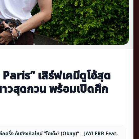
 Paris” เสิร์ฟเคมีดูโอ้สุด
บสาวสุดกวน พร้อมเปิดศึก
ีกครั้ง กับซิงเกิลใหม่ “โอเค๊ะ? (Okay)” – JAYLERR Feat.