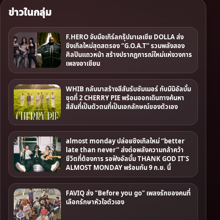
ข่าวในกลุ่ม
F.HERO จับมือเกิร์ลกรุ๊ปมาเลเซีย DOLLA ส่ง
ซิงเกิลใหม่สุดสตรอง “G.O.A.T” รวมพลังสอง
ศิลปินแถวหน้า สร้างปรากฏการณ์ใหม่แห่งวงการ
เพลงอาเซียน
WHIB กลับมาสร้างสีสันรับซัมเมอร์ กับมินิอัลบั้ม
ชุดที่ 2 CHERRY PIE พร้อมออกเดินทางค้นหา
สีสันที่เป็นตัวตนที่เป็นเอกลักษณ์ของตัวเอง
almost monday ปล่อยซิงเกิลใหม่ “better
late than never” ส่งต่อพลังความกล้าคว้า
ชีวิตที่ต้องการ รอฟังอัลบั้ม THANK GOD IT’S
ALMOST MONDAY พร้อมกัน 9 ก.ย. นี้
FAVIQ ส่ง "Before you go" เพลงรักของคนที่
เลือกรักษาหัวใจตัวเอง