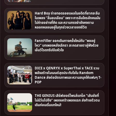
Hard Boy ถ่ายทอดรอยแผลในอดีตที่ยากจะลืม
ในเพลง “ลืมลบเลือน” เพราะการลืมใครสักคนมัน
ไม่ง่ายอย่างที่คิด และความทรงจํายังคงตาม
หลอกหลอนอยู่ในทุกช่วงเวลาของชีวิต
FannFiller ออกเดินทางครั้งใหม่กับ “พออยู่
ไหว” บทเพลงหลังเลิกรา สะกดสายตาผู้ฟังด้วย
เอ็มวีโรดทริปบีบหัวใจ
DICE x QENRYX x SuperThai x TACE รวม
พลังสร้างโมเมนต์สุดประทับใจใน Random
Dance ส่งต่อมิตรภาพและความสนุกให้แฟนๆ T-
POP
THE GENIUS เสิร์ฟเซอร์ไพรส์แทร็ค “เส้นชัยที่
ไม่มีวันไปถึง” เพลงเศร้าเพลงแรก ส่งท้ายตัวตน
เดิมก่อนเริ่มบทใหม่!