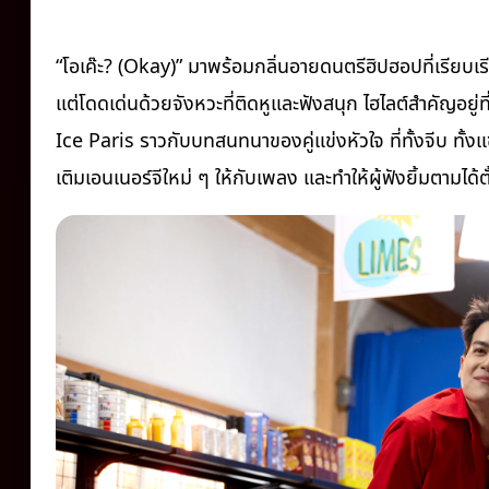
“โอเค๊ะ? (Okay)” มาพร้อมกลิ่นอายดนตรีฮิปฮอปที่เรียบเร
แต่โดดเด่นด้วยจังหวะที่ติดหูและฟังสนุก ไฮไลต์สำคัญอย
Ice Paris ราวกับบทสนทนาของคู่แข่งหัวใจ ที่ทั้งจีบ ทั้งแ
เติมเอนเนอร์จีใหม่ ๆ ให้กับเพลง และทำให้ผู้ฟังยิ้มตามได้