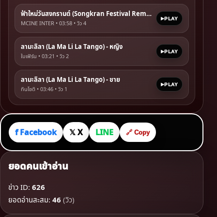
ฟ้าใหม่วันสงกรานต์ (Songkran Festival Remix)
PLAY
MCINE INTER • 03:58 • วิว
4
ลามะลิลา (La Ma Li La Tango) - หญิง
PLAY
ใบเฟิร์น • 03:21 • วิว
2
ลามะลิลา (La Ma Li La Tango) - ชาย
PLAY
ทินโชติ • 03:46 • วิว
1
f Facebook
𝕏 X
LINE
🔗 Copy
ยอดคนเข้าอ่าน
ข่าว ID:
626
ยอดอ่านสะสม:
46
(วิว)