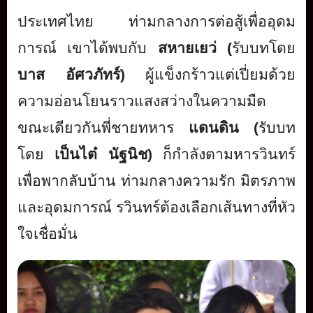
ประเทศไทย ท่ามกลางการต่อสู้เพื่ออุ
ดม
การณ์ เขาได้พบกับ
สหายเยว่ (
รับบทโดย
บาส อัศวภัทร์)
ผู้แข็งกร้าวแต่เปี่ยมด้
วย
ความอ่อนโยนราวแสงสว่
างในความมืด
ขณะเดียวกันพี่ชายทหาร
แดนดิน (
รับบท
โดย
เป็นไต๋ นัฐนิช)
ก็กำลังตามหารวินทร์
เพื่อพากลั
บบ้าน ท่ามกลางความรัก
มิตรภาพ
และอุดมการณ์ รวินทร์ต้องเลือกเส้นทางที่หั
ว
ใจเชื่อมั่น