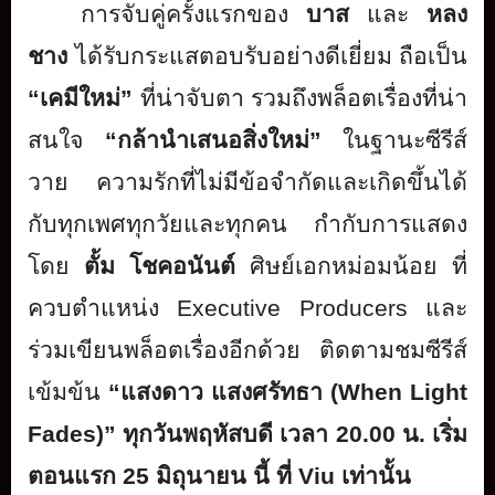
การจับคู่ครั้งแรกของ
บาส
และ
หลง
ชาง
ได้รับกระแสตอบรับอย่างดีเยี่ยม ถือเป็น
“เคมีใหม่”
ที่น่าจับตา รวมถึงพล็อตเรื่องที่น่า
สนใจ
“กล้านำเสนอสิ่งใหม่”
ในฐานะซีรีส์
วาย ความรักที่ไม่มีข้อจำกัดและเกิ
ดขึ้นได้
กับทุกเพศทุกวัยและทุ
กคน
กำกับ
การแสดง
โดย
ตั้ม
โชคอนันต์
ศิษย์เอกหม่อมน้อย ที่
ควบตำแหน่ง
Executive Producers
และ
ร่วมเขียนพล็อตเรื่องอีกด้วย
ติดตามชมซีรีส์
เข้มข้น
“แสงดาว แสงศรัทธา
(When Light
Fades)
”
ทุกวันพฤหัสบดี เวลา
20.00
น. เริ่ม
ตอนแรก
25
มิถุนายน นี้ ที่
Viu
เท่านั้น