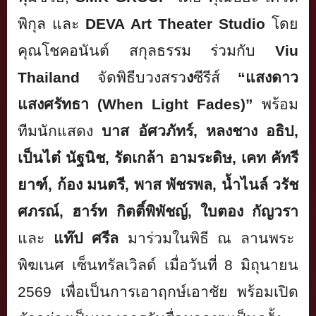
พิกุล
และ
DEVA Art Theater Studio
โดย
คุณโชคอนันต์ สกุลธรรม ร่วมกับ
Viu
Thailand
จัดพิธีบวงสรว
ง
ซีรีส์
“แสงดาว
แสงศรัทธา
(When Light Fades)
”
พร้อม
ทีมนักแสดง
บาส อัศวภัทร์
, หลงชาง อธิป,
เป็นไต๋ นัฐนิช, รัดเกล้า อามระดิษ, เคท คัทรี
ยาฑ์, ก้อง มนตรี, พาส พัชรพล, น้ำไนล์ วรัช
ศภรณ์, ฮาร์ท กิตติ์พิพัชญ์, ใบตอง กัญวรา
และ
แท๊ป
ศรีล
มาร่วมในพิธี
ณ ลานพระ
พิฆเนศ เซ็นทรัลเวิลด์ เมื่อวันที่ 8 มิถุนายน
25
6
9
เพื่อเป็นการเอาฤกษ์เอาชัย พร้อมเปิด