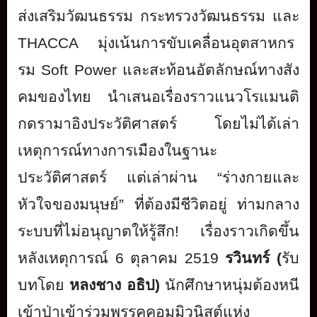
ส่งเสริมวัฒนธรรม กระทรวงวัฒนธรรม และ
THACCA
มุ่งเน้นการขับเคลื่อนอุ
ตสาหกร
รม
Soft Power
และสะท้อนอัตลักษณ์ทางสั
ง
คมของไทย
นำเสนอเรื่องราวแนวโรแมนติ
กดรามาอิง
ประวัติศาสตร์
โดย
ไม่ได้เล่า
เหตุการณ์
ทางการเมืองในฐานะ
ประวัติศาสตร์ แต่เล่าผ่าน
“
ร่างกายและ
หัวใจของมนุษย์” ที่ต้องมีชีวิตอยู่ ท่ามกลาง
ระบบที่ไม่อนุญาตให้รู้
สึก
!
เรื่องราวเกิดขึ้น
หลังเหตุการณ์
6
ตุลาคม
2519
รวินทร์ (
รับ
บทโดย
หลงชาง อธิป)
นักศึกษาหนุ่มต้องหนี
เข้าป่าเข้
าร่วมพรรคคอมมิวนิสต์แห่
ง