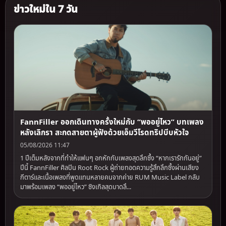
ข่าวใหม่ใน 7 วัน
FannFiller ออกเดินทางครั้งใหม่กับ “พออยู่ไหว” บทเพลง
หลังเลิกรา สะกดสายตาผู้ฟังด้วยเอ็มวีโรดทริปบีบหัวใจ
05/08/2026 11:47
1 ปีเต็มหลังจากที่ทำให้แฟนๆ อกหักกับเพลงสุดลึกซึ้ง “หากเรารักกันอยู่”
ปีนี้ FannFiller ศิลปิน Root Rock ผู้ถ่ายทอดความรู้สึกลึกซึ้งผ่านเสียง
กีตาร์และเนื้อเพลงที่พูดแทนหลายคนจากค่าย RUM Music Label กลับ
มาพร้อมเพลง “พออยู่ไหว” ซิงเกิลสุดบาดลึ...