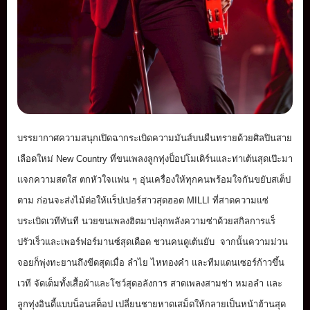
บรรยากาศความสนุกเปิดฉากระเบิ
ดความมันส์บนผืนทรายด้วยศิลปิ
นสาย
เลือดใหม่ New Country ที่ขนเพลงลูกทุ่งป็อปโมเดิร์
นและท่าเต้นสุดเป๊
ะมา
แจกความสดใส ตกหัวใจแฟน ๆ อุ่นเครื่องให้ทุกคนพร้อมใจกั
นขยับสเต็ป
ตาม ก่อนจะส่งไม้ต่อให้แร็ปเปอร์
สาวสุดฮอต MILLI ที่สาดความแซ่
บระเบิดเวทีทันที นวยขนเพลงฮิตมาปลุกพลังความซ่
าด้วยสกิลการแร็
ปรัวเร็
วและเพอร์ฟอร์มานซ์สุดเดือด ชวนคนดูเต้นยับ จากนั้นความม่วน
จอยก็พุ่
งทะยานถึงขีดสุดเมื่อ ลำไย ไหทองคำ และทีมแดนเซอร์ก้าวขึ้น
เวที จัดเต็มทั้งเสื้อผ้าและโชว์สุ
ดอลังการ สาดเพลงสามช่า หมอลำ และ
ลูกทุ่งอินดี้แบบน็อนสต็อป เปลี่ยนชายหาดเสม็ดให้กลายเป็
นหน้าฮ้านสุด