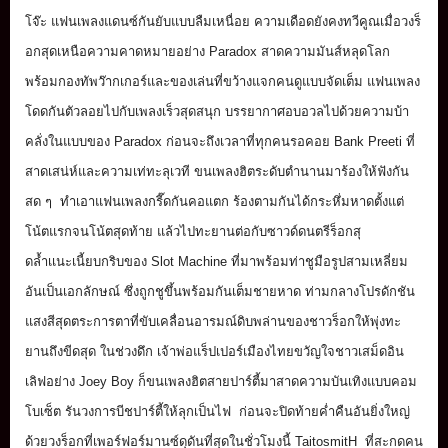
โจ๊ะ แฟนเพลงแดนซ์กันยับแบบลืมเหนื่
อย ความเดือดยังคงทวีคูณเมื่อวงร็
อกสุดเหนือความคาดหมายอย่าง Paradox สาดความมันส์หลุดโลก
พร้อมกองทัพว๊ากเกอร์และของเล่
นที่ขว้างแจกคนดูแบบจัดเต็ม แฟนเพลง
โดดกันตัวลอยไปกั
บเพลงเร็วสุดสนุก บรรยากาศอบอวลไปด้วยความบ้า
คลั่
งในแบบของ Paradox ก่อนจะถึงเวลาที่ทุกคนรอคอย Bank Preeti ที่
สาดเสน่ห์และความเท่ทะลุเวที ขนเพลงฮิตระดับตำนานมาร้องให้ฟั
งกัน
สด ๆ ทำเอาแฟนเพลงกรี๊ดกันคอแตก ร้องตามกันได้กระหึ่มหาดตั้งแต่
โน้ตแรกจนโน้ตสุดท้าย แล้วไปทะยานต่อกับซาวด์ดนตรีร็
อกสุ
ดล้ำเเนะเนี้ยบกริบของ Slot Machine ที่มาพร้อมท่าชูมือรูปสามเหลี่
ยม
อันเป็นเอกลักษณ์ ซึ่งถูกชูขึ้นพร้อมกันเต็
มชายหาด ท่ามกลางโปรดักชัน
แสงสีสุ
ดตระการตาที่ขับเคลื่อนอารมณ์ดิ
บพล่านของชาวร็อกให้พุ่งทะ
ยานถึ
งขีดสุด ในช่วงดึก เจ้าพ่อแร็ปเปอร์เมืองไทยขวั
ญใจชาวเสม็ดอิน
เลิฟอย่าง Joey Boy ก็ขนเพลงฮิตสายปาร์ตี้
มาสาดความบันเทิงแบบคอม
โบเซ็ต รันวงการบีชปาร์ตี้ให้ลุกเป็นไฟ ก่อนจะปิดท้ายค่ำคืนอันยิ่
งใหญ่
ด้วยวงร็อกที่เพอร์ฟอร์
มานซ์ดุดันที่สุดในชั่วโมงนี้ TaitosmitH ที่สะกดคน