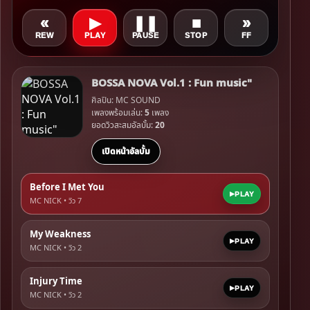
«
▶
❚❚
■
»
REW
PLAY
PAUSE
STOP
FF
BOSSA NOVA Vol.1 : Fun music"
ศิลปิน: MC SOUND
เพลงพร้อมเล่น:
5
เพลง
ยอดวิวสะสมอัลบั้ม:
20
เปิดหน้าอัลบั้ม
Before I Met You
PLAY
MC NICK • วิว
7
My Weakness
PLAY
MC NICK • วิว
2
Injury Time
PLAY
MC NICK • วิว
2