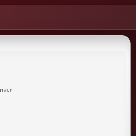
ีภาพปก