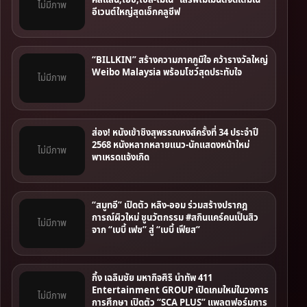
ไม่มีภาพ
อีเวนต์ใหญ่สุดเอ็กคลูชีฟ
“BILLKIN” สร้างความภาคภูมิใจ คว้ารางวัลใหญ่
Weibo Malaysia พร้อมโชว์สุดประทับใจ
ไม่มีภาพ
ส่อง! หนังเข้าชิงสุพรรณหงส์ครั้งที่ 34 ประจำปี
2568 หนังหลากหลายแนว-นักแสดงหน้าใหม่
ไม่มีภาพ
พาเหรดแจ้งเกิด
“สมูทอี” เปิดตัว หลิง-ออม ร่วมสร้างปรากฎ
การณ์ผิวใหม่ ชูนวัตกรรม #สกินแคร์คนเป็นสิว
ไม่มีภาพ
จาก “เบบี้ เฟซ” สู่ “เบบี้ เฟียส”
กึ้ง เฉลิมชัย มหากิจศิริ นำทัพ 411
Entertainment GROUP เปิดเกมใหม่ในวงการ
ไม่มีภาพ
การศึกษา เปิดตัว “SCA PLUS” แพลตฟอร์มการ