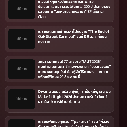
อีเวนต์ใหญ่แห่งปีนิทรรศการภาพถ่าย
ประวัติศาสตร์ชาวจีนโพ้นทะเล 200 ปี ประกบหนัง
ไม่มีภาพ
รอบพิเศษ “จดหมายรักถึงอาม่า” SF เซ็นทรัล
เวิลด์
เตรียมเดินทางข้ามเวลาไปกับงาน "The End of
Oak Street Carnival" วันที่ 8-9 ส.ค. ที่ถนน
ไม่มีภาพ
ทรงวาด
จักรวาลสะเทือน! 77 สาวงาม “MUT2026”
ตบเท้ารายงานตัวเข้ากองฯวันแรก “บอสณวัฒน์”
ไม่มีภาพ
แนะนางงามยุคใหม่ ต้องรู้จักวิธีหาแสง และความ
พร้อมพิชิตมง 23 สิงหาคม นี้
Divana จับมือ พร้อม-บุ้งกี๋, เช-เป็นหนึ่ง, เชน-พีม
Make It Right 2026 ส่งต่อความรักในวันแม่
ไม่มีภาพ
ผ่านศิลปะ การให้ และโอกาส
เตรียมฟินครบทุกเจน "Tpartner" ชวน "พี่จอง-
คัลแลน,โยชิ,โซล-โมเน่" เสิร์ฟโมเมนต์จัดเต็มใน