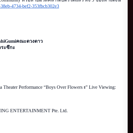
-38eb-4734-bef2-353fbcb302e3
HoshiGumiคณะดวงดาว
าระซึกะ
 Theater Performance “Boys Over Flowers 
” Live Viewing:　
Ⅱ
WING ENTERTAINMENT Pte. Ltd.