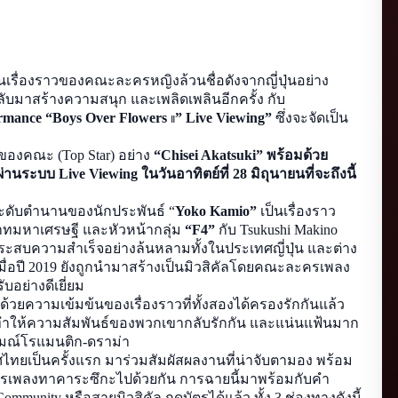
้ยินเรื่องราวของคณะละครหญิงล้วนชื่อดังจากญี่ปุ่นอย่าง
ละครเพลงทาคาระซึกะกันมาบ้าง เร็วๆ นี้ พวกเขาเตรียมกลับมาสร้างความสนุก และเพลิดเพลินอีกครั้ง กับ 
rmance “Boys Over Flowers 
” Live Viewing” 
ซึ่งจะจัดเป็น
Ⅱ
ของคณะ (Top Star) อย่าง 
“Chisei Akatsuki” พร้อมด้วย
บบ Live Viewing ในวันอาทิตย์ที่ 28 มิถุนายนที่จะถึงนี้
ระดับตำนานของนักประพันธ์ “
Yoko Kamio” 
เป็นเรื่องราว
าทมหาเศรษฐี และหัวหน้ากลุ่ม 
“F4”
 กับ Tsukushi Makino 
ประสบความสำเร็จอย่างล้นหลามทั้งในประเทศญี่ปุ่น และต่าง
เมื่อปี 2019 ยังถูกนำมาสร้างเป็นมิวสิคัลโดยคณะละครเพลง
บอย่างดีเยี่ยม
ด้วยความเข้มข้นของเรื่องราวที่ทั้งสองได้ครองรักกันแล้ว 
ทำให้ความสัมพันธ์ของพวกเขากลับรักกัน และแน่นแฟ้นมาก
ารมณ์โรแมนติก-ดราม่า 
ศไทยเป็นครั้งแรก มาร่วมสัมผัสผลงานที่น่าจับตามอง พร้อม
รเพลงทาคาระซึกะไปด้วยกัน การฉายนี้มาพร้อมกับคำ
unity หรือสายมิวสิคัล กดบัตรได้แล้ว ทั้ง 3 ช่องทางดังนี้