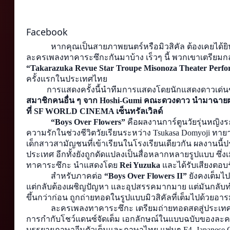
Facebook
            หากคุณเป็นสายภาพยนตร์หรือมิวสิคัล ต้องเคยได
“Takarazuka Revue Star Troupe Misonoza Theater Perfo
ครั้งแรกในประเทศไทย
          การแสดงครั้งนี้นำทีมการแสดงโดยนักแสดงดาวเด่น
สมาชิกคนอื่น ๆ จาก Hoshi-Gumi คณะดวงดาว นำมาฉายผ่านระ
ที่ SF WORLD CINEMA เซ็นทรัลเวิลด์
 “Boys Over Flowers” 
คือผลงานการ์ตูนวัยรุ่นหญิง
ความรักในช่วงชีวิตวัยเรียนระหว่าง Tsukasa Domyoji ทาย
เด็กสาวสามัญชนที่เข้าเรียนในโรงเรียนเดียวกัน ผลงานนี้
ประเทศ อีกทั้งยังถูกดัดแปลงเป็นสื่อหลากหลายรูปแบบ ซึ่ง
ทาคาระซึกะ นำแสดงโดย 
Rei Yuzuka 
และได้รับเสียงตอบรั
            สำหรับภาคต่อ 
“Boys Over Flowers II” 
ยังคงเต็มไป
แต่กลับต้องเผชิญปัญหา และอุปสรรคมากมาย แต่มันกลับ
ขึ้นกว่าก่อน ถูกถ่ายทอดในรูปแบบมิวสิคัลที่เต็มไปด้วยอ
            ละครเพลงทาคาระซึกะ เตรียมถ่ายทอดสดสู่ประเท
การกำกับโชว์แดนซ์จัดเต็ม เอกลักษณ์ในแบบฉบับของละค
บรรยายภาษาจีนตัวเต็มและภาษาไทย แฟนๆ F4, Japanese Comm