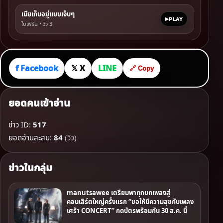
เมียเก็บอยู่แบบเจ็บๆ
PLAY
ใบเฟิร์น • วิว
3
f Facebook
𝕏 X
LINE
🔗 Copy
ยอดคนเข้าอ่าน
ข่าว ID:
517
ยอดอ่านสะสม:
84
(วิว)
ข่าวในกลุ่ม
manutsawee เตรียมพาทุกบทเพลงสู่
คอนเสิร์ตใหญ่ครั้งแรก “ขอให้มีความสุขกับเพลง
เศร้า CONCERT” กดบัตรพร้อมกัน 30 ส.ค. นี้