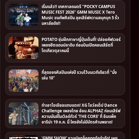
เริ่มแล้ว!! เทศกาลดนตรี “POCKY CAMPUS
MUSIC FEST 2026” GMM MUSIC X Tero
Music ขนทัพศิลปิน ลุยเสิร์ฟความสนุกบุก 5 รั้ว
มหาลัยดัง!!
POTATO ซุ่มฝึกภาษาญี่ปุ่นเต็มที่! ปล่อยคัฟเวอร์
เพลงฮิตแดนปลาดิบ ก่อนบินเปิดคอนเสิร์ตที่
โตเกียวตุลาคมนี้
ที่สุดของศิลปินแห่งปี รวมไว้บนเวทีเดียวที่ “นั่ง
เล่น 10”
ทำเอาโซเชียลแทบแตก! XG โชว์สเต็ป Dance
Challenge เพลงไทย อ้อน ALPHAZ ก่อนเสิร์ฟ
ความมันส์ในเวิลด์ทัวร์ ‘THE CORE’ ที่ อิมแพ็ค
อารีน่า 19 ก.ค. นี้ ใครยังไม่มีบัตรห้ามพลาด!
‘GMM SHOW’ ชวนปลดล็อกทุกข้อจำกัด! เผย