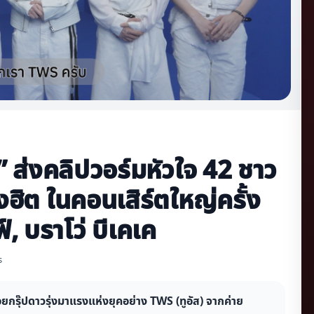
” ส่งคลิปวอร์มหัวใจ 42 ชาว
งฮิต ในคอนเสิร์ตใหญ่ครั้ง
ฟ์, บราโว่ บีเคเค
s
กรุ๊ปดาวรุ่งมาแรงแห่งยุคอย่าง TWS (ทูอัส) จากค่าย