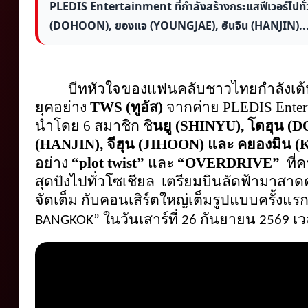
PLEDIS Entertainment ที่กำลังสร้างกระแสฟีเวอร์ไปทั่
(DOHOON), ยองแจ (YOUNGJAE), ฮันจิน (HANJIN)..
บีทหัวใจของแฟนคลับชาวไทยกำลังเต้นแ
ยุคอย่าง 
TWS (ทูอัส) 
จากค่าย PLEDIS Enterta
นำโดย 6 สมาชิก ชิ
นยู (SHINYU), โดฮุน (
(HANJIN), จีฮุน (JIHOON) และ คยองมิน
อย่าง
 “plot twist”
 และ 
“OVERDRIVE” 
 ที
สุดปังไปทั่วโซเชียล  เตรียมบินลัดฟ้ามาสา
จัดเต็ม กับคอนเสิร์ตใหญ่เต็มรูปแบบครั้งแรก
ในวันเสาร์ที่ 
กันยายน 
เว
BANGKOK” 
26 
2569 