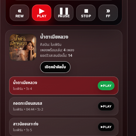
«
▶
❚❚
■
»
REW
PLAY
PAUSE
STOP
FF
น้ำตาเมียหลวง
ศิลปิน: ใบเฟิร์น
เพลงพร้อมเล่น:
4
เพลง
ยอดวิวสะสมอัลบั้ม:
14
เปิดหน้าอัลบั้ม
น้ำตาเมียหลวง
PLAY
ใบเฟิร์น • วิว
4
กอดทะเบียนสมรส
PLAY
ใบเฟิร์น • 04:44 • วิว
2
สาวน้อยเลาะท่ง
PLAY
ใบเฟิร์น • วิว
5