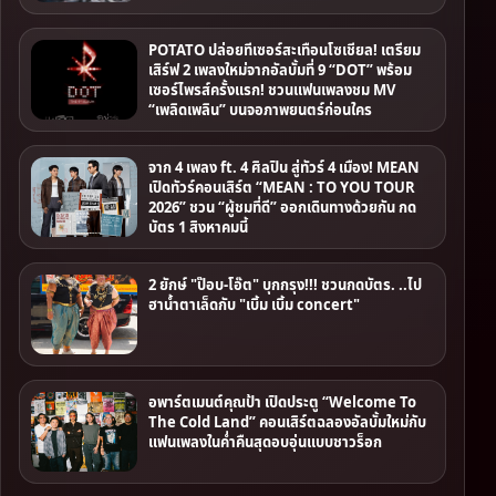
POTATO ปล่อยทีเซอร์สะเทือนโซเชียล! เตรียม
เสิร์ฟ 2 เพลงใหม่จากอัลบั้มที่ 9 “DOT” พร้อม
เซอร์ไพรส์ครั้งแรก! ชวนแฟนเพลงชม MV
“เพลิดเพลิน” บนจอภาพยนตร์ก่อนใคร
จาก 4 เพลง ft. 4 ศิลปิน สู่ทัวร์ 4 เมือง! MEAN
เปิดทัวร์คอนเสิร์ต “MEAN : TO YOU TOUR
2026” ชวน “ผู้ชมที่ดี” ออกเดินทางด้วยกัน กด
บัตร 1 สิงหาคมนี้
2 ยักษ์ "ป๊อบ-โอ๊ต" บุกกรุง!!! ชวนกดบัตร. ..ไป
ฮาน้ำตาเล็ดกับ "เบิ้ม เบิ้ม concert"
อพาร์ตเมนต์คุณป้า เปิดประตู “Welcome To
The Cold Land” คอนเสิร์ตฉลองอัลบั้มใหม่กับ
แฟนเพลงในค่ำคืนสุดอบอุ่นแบบชาวร็อก