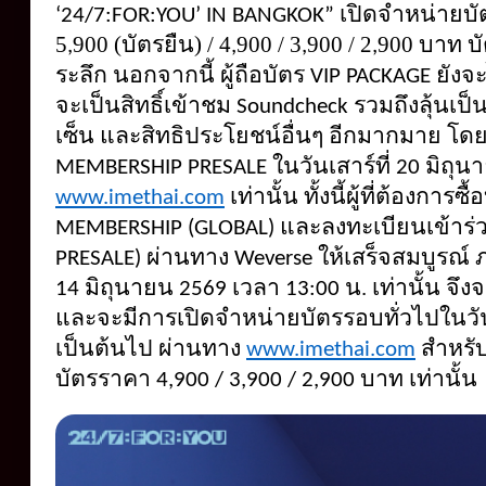
เปิดจำหน่ายบ
‘24/7:FOR:YOU’ IN BANGKOK” 
5
900 (บัตรยืน) / 4
900 / 3
900 / 2
900 บาท บั
,
,
,
,
ระลึก นอกจากนี้ ผู้ถือบัตร 
ยังจะ
VIP PACKAGE 
จะเป็นสิทธิ์เข้าชม 
รวมถึงลุ้นเป็น
Soundcheck 
เซ็น
และสิทธิประโยชน์อื่นๆ อีกมากมาย โดย
ในวันเสาร์ที่ 
มิถุน
MEMBERSHIP PRESALE 
20 
เท่านั้น ทั้งนี้ผู้ที่ต้องก
www.imethai.com
และลงทะเบียนเข้าร่
MEMBERSHIP (GLOBAL) 
ผ่านทาง 
ให้เสร็จสมบูรณ์ ภ
PRESALE) 
Weverse 
มิถุนายน 
เวลา 
น. เท่านั้น จึ
14 
2569 
13:00 
และจะมีการเปิดจำหน่ายบัตรรอบทั่วไปในวันอ
เป็นต้นไป ผ่านทาง
สำหรั
www.imethai.com
บัตรราคา 
บาท เท่านั้น 
4,900 / 3,900 / 2,900 