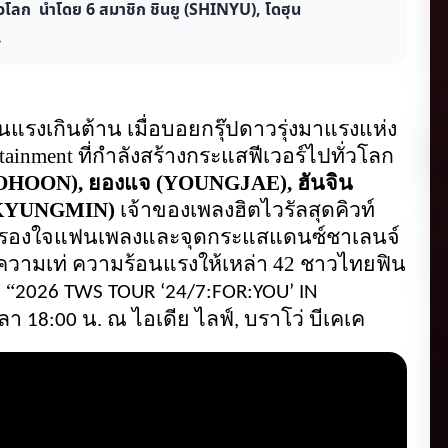
วโลก นำโดย 6 สมาชิก ชินยู (SHINYU), โดฮุน
.
รงเกินต้าน เมื่อบอยกรุ๊ปดาวรุ่งมาแรงแห่ง
inment ที่กำลังสร้างกระแสฟีเวอร์ไปทั่วโลก  
DOHOON), ยองแจ (YOUNGJAE), ฮันจิน 
 (KYUNGMIN)
 เจ้าของเพลงฮิตไวรัลสุดคิวท์
่ครองใจแฟนเพลงและจุดกระแสแดนซ์ชาเลนจ์
ดความเท่ ความร้อนแรงให้เหล่า 42 ชาวไทยฟิน
 “
2026 TWS TOUR ‘24/7:FOR:YOU’ IN 
ลา 
น. ณ ไอเดีย ไลฟ์
18:00 
, 