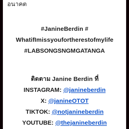
อนาคต
#JanineBerdin #
WhatifImissyoufortherestofmyli
fe
#LABSONGSNGMGATANGA
ติดตาม
Janine Berdin
ที่
INSTAGRAM:
@janineberdin
X:
@janineOTOT
TIKTOK:
@notjanineberdin
YOUTUBE:
@thejanineberdin