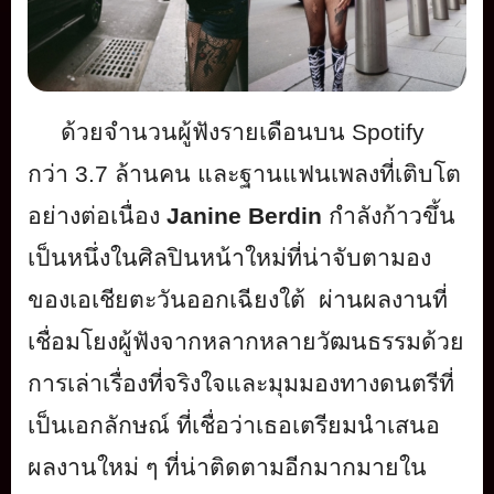
ด้วยจำนวนผู้ฟังรายเดือนบน
Spotify
กว่า
3.7
ล้านคน และฐานแฟนเพลงที่เติบโต
อย่างต่
อเนื่อง
Janine Berdin
กำลังก้าวขึ้น
เป็นหนึ่งในศิลปิ
นหน้าใหม่ที่น่าจั
บตามอง
ของเอเชียตะวันออกเฉี
ยงใต้
ผ่านผลงานที่
เชื่อมโยงผู้ฟั
งจากหลากหลายวัฒนธรรมด้วย
การเล่
าเรื่องที่จริงใจและมุ
มมองทางดนตรีที่
เป็นเอกลักษณ์ ที่เชื่อว่าเธอเตรี
ยมนำเสนอ
ผลงานใหม่ ๆ ที่น่าติดตามอีกมากมายใน