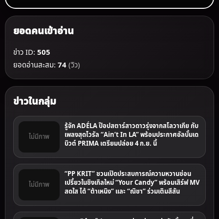
ยอดคนเข้าอ่าน
ข่าว ID:
505
ยอดอ่านสะสม:
74
(วิว)
ข่าวในกลุ่ม
รู้จัก ADÉLA ป๊อปสตาร์สาวดาวรุ่งจากสโลวาเกีย กับ
เพลงสุดไวรัล “Ain’t In LA” พร้อมประกาศอัลบั้มเด
ไม่มีภาพ
บิวต์ PRIMA เตรียมปล่อย 4 ก.ย. นี้
“PP KRIT” ชวนเปิดประสบการณ์ความหวานซ่อน
เปรี้ยวในซิงเกิลใหม่ “Your Candy” พร้อมเสิร์ฟ MV
ไม่มีภาพ
สดใส ได้ “ต้าเหนิง” และ “ณิชา” ร่วมเติมสีสัน