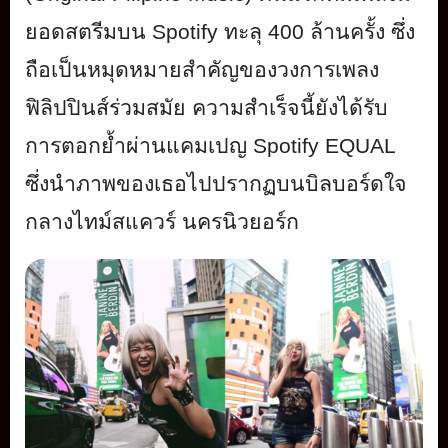
ยอดสตรีมบน
Spotify
ทะลุ
400
ล้านครั้ง ซึ่ง
ถือเป็นหมุดหมายสำคั
ญของวงการเพลง
ฟิลิปปินส์ร่วมสมั
ย ความสำเร็จนี้ยังได้รับ
การตอกย้ำ
ผ่านแคมเปญ
Spotify EQUAL
ซึ่งนำภาพของเธอไปปรากฏบนบิ
ลบอร์ดใจ
กลางไทม์สแควร์ นครนิวยอร์ก