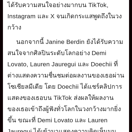
ได้รั
บความสนใจอย่างมากบน
TikTok,
Instagram
และ
X
จนเกิดกระแสพูดถึงในวง
กว้าง
นอกจากนี้
Janine Berdin
ยังได้รับความ
สนใจจากศิลปินระดั
บโลกอย่าง
Demi
Lovato, Lauren Jauregui
และ
Doechii
ที่
ต่างแสดงความชื่นชมต่
อผลงานของเธอผ่าน
โซเชียลมีเดีย โดย
Doechii
ได้แชร์คลิปการ
แสดงของเธอบน
TikTok
ส่งผลให้ผลงาน
ของเธอเข้าถึงผู้
ฟังทั่วโลกในวงกว้างมากยิ่ง
ขึ้น ขณะที่
Demi Lovato
และ
Lauren
Jauregui
ได้เข้ามาแสดงความคิดเห็นบน