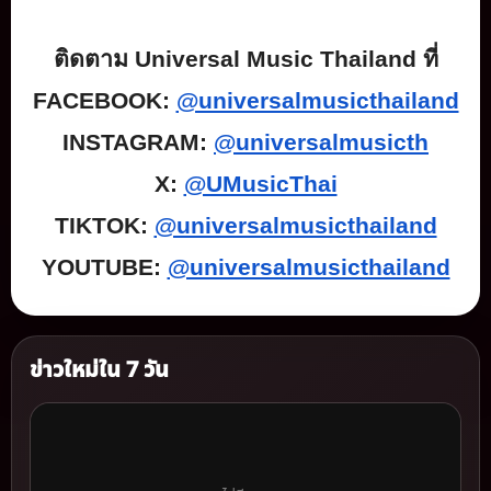
ติดตาม
Universal Music Thailand
ที่
FACEBOOK:
@universalmusicthailand
INSTAGRAM:
@universalmusicth
X:
@UMusicThai
TIKTOK:
@universalmusicthailand
YOUTUBE:
@universalmusicthailand
ข่าวใหม่ใน 7 วัน