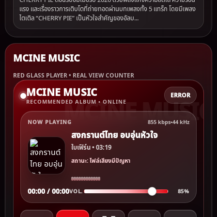
แรง และเรื่องราวการเติบโตที่ถ่ายทอดผ่านบทเพลงทั้ง 5 แทร็ก โดยมีเพลง
ไตเติล “CHERRY PIE” เป็นหัวใจสำคัญของอัลบ...
MCINE MUSIC
RED GLASS PLAYER • REAL VIEW COUNTER
MCINE MUSIC
ERROR
RECOMMENDED ALBUM • ONLINE
NOW PLAYING
855 kbps
•
44 kHz
สงกรานต์ไทย อบอุ่นหัวใจ
ใบเฟิร์น • 03:19
สถานะ: ไฟล์เสียงมีปัญหา
00:00 / 00:00
VOL.
85%