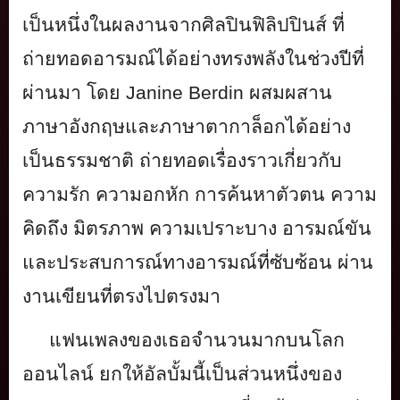
เป็นหนึ่
งในผลงานจากศิลปินฟิลิปปินส์ ที่
ถ่ายทอดอารมณ์ได้อย่างทรงพลั
งในช่วงปีที่
ผ่านมา โดย
Janine Berdin
ผสมผสาน
ภาษาอังกฤษและภาษาตากาล็
อกได้อย่าง
เป็นธรรมชาติ ถ่ายทอดเรื่องราวเกี่ยวกั
บ
ความรัก ความอกหัก การค้นหาตัวตน ความ
คิดถึง มิตรภาพ ความเปราะบาง อารมณ์ขัน
และประสบการณ์ทางอารมณ์ที่ซับซ้
อน ผ่าน
งานเขียนที่ตรงไปตรงมา
แฟนเพลงของเธอจำนวนมากบนโลก
ออนไ
ลน์ ยกให้อัลบั้มนี้เป็นส่วนหนึ่
งของ