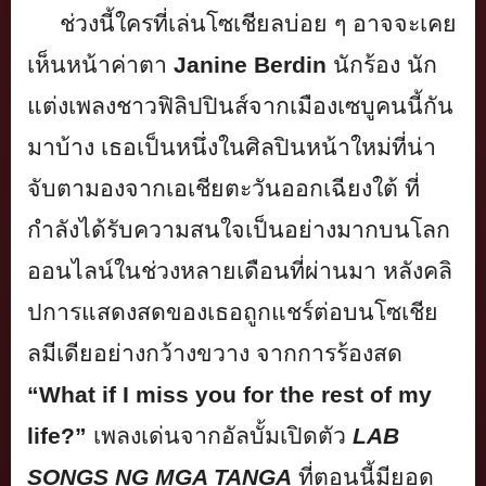
ช่วงนี้ใครที่เล่นโซเชียลบ่อย ๆ อาจจะเคย
เห็นหน้าค่าตา
Janine Berdin
นักร้อง นัก
แต่งเพลงชาวฟิลิปปินส์จากเมื
องเซบูคนนี้กัน
มาบ้าง เธอเป็นหนึ่งในศิลปินหน้าใหม่ที่
น่า
จับตามองจากเอเชียตะวั
นออกเฉียงใต้ ที่
กำลังได้รับความสนใจเป็นอย่
างมากบนโลก
ออนไลน์ในช่วงหลายเดื
อนที่ผ่านมา หลังคลิ
ปการแสดงสดของเธอถูกแชร์
ต่อบนโซเชีย
ลมีเดียอย่างกว้
างขวาง จากการร้องสด
“What if I miss you for the rest of my
life?”
เพลงเด่นจากอัลบั้มเปิดตัว
LAB
SONGS NG MGA TANGA
ที่ตอนนี้มียอด