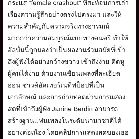
กระแส
“female crashout”
ที่สะท้อนการเล่า
เรื่องความรู้
สึกอย่างตรงไปตรงมา และให้
ความสำคัญกับความจริ
งทางอารมณ์
มากกว่าความสมบูรณ์
แบบทางดนตรี ทำให้
อัลบั้มนี้ถูกมองว่าเป็
นผลงานร่วมสมัยที่เข้า
ถึงผู้ฟั
งได้อย่างกว้างขวาง เข้าถึงง่าย ติดหู
ผู้คนได้ง่าย ด้วยงานเขียนเพลงที่ละเอียด
อ่อน ซาวด์อัลเทอร์เนทีฟป็อปที่เป็
น
เอกลักษณ์ และการถ่ายทอดผ่านการแสดง
สดที่
เข้าถึงผู้ฟัง
Janine Berdin
สามารถ
สร้างฐานแฟนเพลงในระดั
บนานาชาติได้
อย่างต่อเนื่อง โดยคลิปการแสดงสดของเธอ