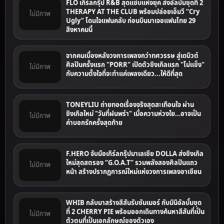
FLO เกิร์ลกรุ๊ป R&B สุดแซ่บแห่งยุค ส่งอัลบั้มชุดที่ 2
THERAPY AT THE CLUB พร้อมปล่อยเอ็มวี “Cry
ไม่มีภาพ
Ugly” โดนใจแฟนคลับ ก่อนบินมาเจอแฟนไทย 29
สิงหาคมนี้
จากคนเบื้องหลังวงการเพลงกว่าทศวรรษ สู่เดบิวต์
ศิลปินครั้งแรก "PORR" เปิดตัวซิงเกิลแรก "ไม่แข็ง"
ไม่มีภาพ
กับความตั้งใจที่จะทำแค่เพลงเดียว...ให้ดีที่สุด
TONEYLIU ถ่ายทอดเรื่องจริงสุดสะเทือนใจ ผ่าน
ซิงเกิลใหม่ "วันที่ฝนพรำ" เมื่อความห่วงใย…อาจเป็น
ไม่มีภาพ
คำบอกรักครั้งสุดท้าย
F.HERO จับมือเกิร์ลกรุ๊ปมาเลเซีย DOLLA ส่งซิงเกิล
ใหม่สุดสตรอง “G.O.A.T” รวมพลังสองศิลปินแถว
ไม่มีภาพ
หน้า สร้างปรากฏการณ์ใหม่แห่งวงการเพลงอาเซียน
WHIB กลับมาสร้างสีสันรับซัมเมอร์ กับมินิอัลบั้มชุด
ที่ 2 CHERRY PIE พร้อมออกเดินทางค้นหาสีสันที่เป็น
ไม่มีภาพ
ตัวตนที่เป็นเอกลักษณ์ของตัวเอง