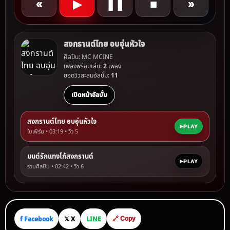
«
▶
❚❚
■
»
สงกรานต์ไทย อบอุ่นหัวใจ
ศิลปิน: MC MCINE
เพลงพร้อมเล่น:
2
เพลง
ยอดวิวสะสมอัลบั้ม:
11
เปิดหน้าอัลบั้ม
สงกรานต์ไทย อบอุ่นหัวใจ
PLAY
ใบเฟิร์น • 03:19 • วิว
5
มนต์รักแทงโก้สงกรานต์
PLAY
รวมศิลปิน • 02:42 • วิว
6
f Facebook
𝕏 X
LINE
🔗 Copy