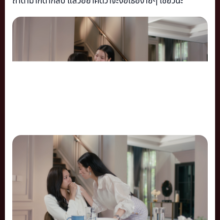
ถ้าด่ามาก็ด่ากลับ แล้วอย่าคิดว่าจะง้อเธอง่ายๆ เชียวนะ