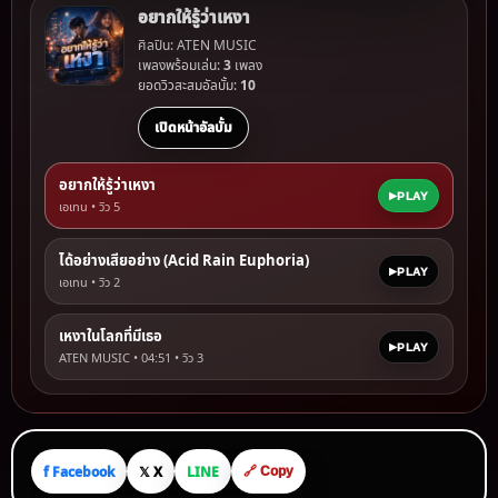
อยากให้รู้ว่าเหงา
ศิลปิน: ATEN MUSIC
เพลงพร้อมเล่น:
3
เพลง
ยอดวิวสะสมอัลบั้ม:
10
เปิดหน้าอัลบั้ม
อยากให้รู้ว่าเหงา
PLAY
เอเทน • วิว
5
ได้อย่างเสียอย่าง (Acid Rain Euphoria)
PLAY
เอเทน • วิว
2
เหงาในโลกที่มีเธอ
PLAY
ATEN MUSIC • 04:51 • วิว
3
f Facebook
𝕏 X
LINE
🔗 Copy