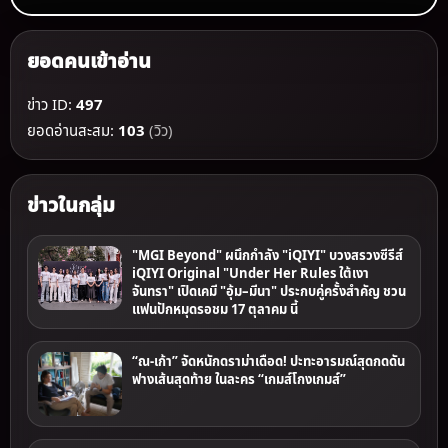
ยอดคนเข้าอ่าน
ข่าว ID:
497
ยอดอ่านสะสม:
103
(วิว)
ข่าวในกลุ่ม
"MGI Beyond" ผนึกกำลัง "iQIYI" บวงสรวงซีรีส์
iQIYI Original "Under Her Rules ใต้เงา
จันทรา" เปิดเคมี "อุ้ม–มีนา" ประกบคู่ครั้งสำคัญ ชวน
แฟนปักหมุดรอชม 17 ตุลาคม นี้
“ณ-เก้า” จัดหนักดราม่าเดือด! ปะทะอารมณ์สุดกดดัน
ฟางเส้นสุดท้าย ในละคร “เกมส์โกงเกมส์”