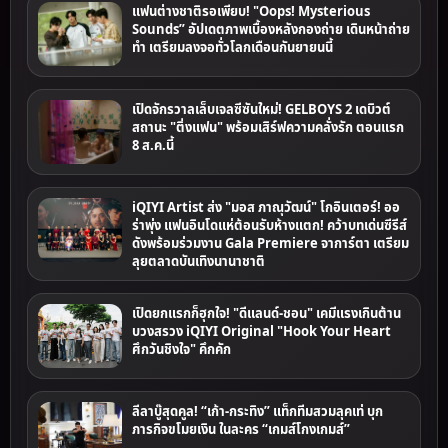
แฟนต่างชาติรอเพียบ! "Oops! Mysterious
Sounds” อัปเดตภาพเบื้องหลังกองถ่าย เดินหน้าถ่าย
ทำ เตรียมลงจอทั่วโลกเดือนกันยายนนี้
เปิดจักรวาลเล็บเจลซีซันใหม่! GELBOYS 2 เดบิวต์
สถานะ "ติ่งแฟน" พร้อมเสิร์ฟความคลั่งรัก ตอนแรก
8 ส.ค.นี้
iQIYI Artist ส่ง "มอส ภาณุวัฒน์" โกอินเตอร์! ออ
ร่าพุ่ง แฟนอินโดแห่ต้อนรับห้างแตก! คว้าบทเด่นซีรีส์
ดังพร้อมร่วมงาน Gala Premiere จาการ์ตา เตรียม
ลุยตลาดบันเทิงนานาชาติ
เปิดยกแรกก็ฮุกใจ! "ดีแลนด์-ชอน" เคมีแรงเกินต้าน
บวงสรวง iQIYI Original "Hook Your Heart
ศึกวันชิงใจ" คึกคัก
ลีลาบู๊สุดคูล! “เก้า-กระทิง” แท็กทีมสวมลุคเท่ บุก
ภารกิจขโมยเงิน ในละคร “เกมส์โกงเกมส์”