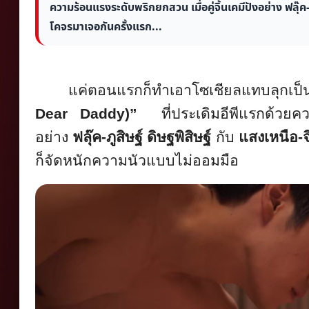
ความร้อนแรงระดับพริกยกสวน เมื่อคู่จิ้นเคมีปังอย่าง ฟลุ๊ค
โคจรมาเจอกันครั้งแรก...
แค่ตอนแรกก็ทำเอาโซเชียลแทบลุ
กเป็
Dear Daddy)”
ที่ประเดิมอีพีแรกด้วยคว
อย่าง
ฟลุ๊ค-ภูสิษฐ์ ดิษฐพิสิษฐ์
กับ
แสงเหนือ-จ
ก็จัดหนั
กความนัวแบบไม่ออมมือ