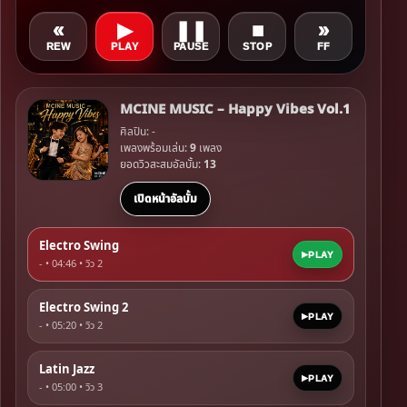
«
▶
❚❚
■
»
REW
PLAY
PAUSE
STOP
FF
MCINE MUSIC – Happy Vibes Vol.1
ศิลปิน: -
เพลงพร้อมเล่น:
9
เพลง
ยอดวิวสะสมอัลบั้ม:
13
เปิดหน้าอัลบั้ม
Electro Swing
PLAY
- • 04:46 • วิว
2
Electro Swing 2
PLAY
- • 05:20 • วิว
2
Latin Jazz
PLAY
- • 05:00 • วิว
3