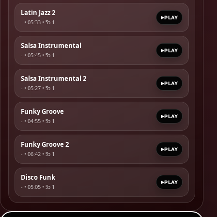
Latin Jazz 2
PLAY
- • 05:33 • วิว
1
Salsa Instrumental
PLAY
- • 05:45 • วิว
1
Salsa Instrumental 2
PLAY
- • 05:27 • วิว
1
Funky Groove
PLAY
- • 04:55 • วิว
1
Funky Groove 2
PLAY
- • 06:42 • วิว
1
Disco Funk
PLAY
- • 05:05 • วิว
1