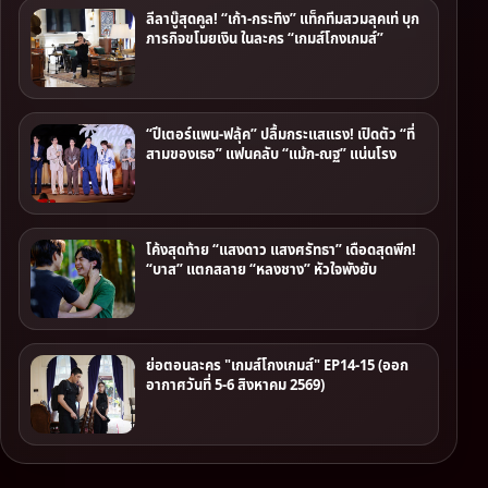
ลีลาบู๊สุดคูล! “เก้า-กระทิง” แท็กทีมสวมลุคเท่ บุก
ภารกิจขโมยเงิน ในละคร “เกมส์โกงเกมส์”
“ปีเตอร์แพน-ฟลุ้ค” ปลื้มกระแสแรง! เปิดตัว “ที่
สามของเธอ” แฟนคลับ “แม้ก-ณฐ” แน่นโรง
โค้งสุดท้าย “แสงดาว แสงศรัทธา” เดือดสุดพีก!
“บาส” แตกสลาย “หลงชาง” หัวใจพังยับ
ย่อตอนละคร "เกมส์โกงเกมส์" EP14-15 (ออก
อากาศวันที่ 5-6 สิงหาคม 2569)