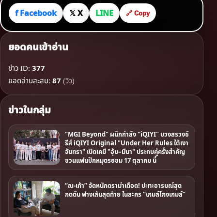
f Facebook
𝕏 X
LINE
🔗 Copy
ยอดคนเข้าอ่าน
ข่าว ID:
377
ยอดอ่านสะสม:
87
(วิว)
ข่าวในกลุ่ม
"MGI Beyond" ผนึกกำลัง "iQIYI" บวงสรวงซี
รีส์ iQIYI Original "Under Her Rules ใต้เงา
จันทรา" เปิดเคมี "อุ้ม–มีนา" ประกบคู่ครั้งสำคัญ
ชวนแฟนปักหมุดรอชม 17 ตุลาคม นี้
“ณ-เก้า” จัดหนักดราม่าเดือด! ปะทะอารมณ์สุด
กดดัน ฟางเส้นสุดท้าย ในละคร “เกมส์โกงเกมส์”