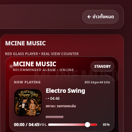
← ข่าวทั้งหมด
MCINE MUSIC
RED GLASS PLAYER • REAL VIEW COUNTER
MCINE MUSIC
STANDBY
RECOMMENDED ALBUM • ONLINE
NOW PLAYING
855 kbps
•
44 kHz
Electro Swing
- • 04:46
สถานะ: รอการกดเล่น
00:00 / 04:45
VOL.
85%