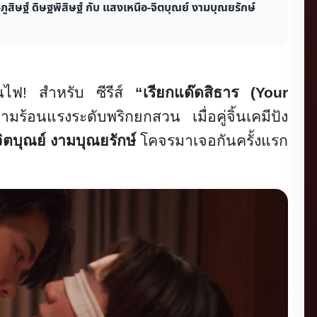
-ภูสิษฐ์ ดิษฐพิสิษฐ์ กับ แสงเหนือ-จิตบุณย์ งามบุณยรักษ์
นไฟ! สำหรับ ซีรีส์
“เรียกแด๊ดสิธาร (
Your
ามร้
อนแรงระดับพริกยกสวน เมื่อคู่จิ้นเคมีปัง
ิตบุณย์ งามบุณยรักษ์
โคจรมาเจอกันครั้งแรก