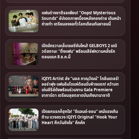
แฟนต่างชาติรอเพียบ! "Oops! Mysterious
Sounds” อัปเดตภาพเบื้องหลังกองถ่าย เดินหน้า
ถ่ายทำ เตรียมลงจอทั่วโลกเดือนกันยายนนี้
เปิดจักรวาลเล็บเจลซีซันใหม่! GELBOYS 2 เดบิ
วต์สถานะ "ติ่งแฟน" พร้อมเสิร์ฟความคลั่งรัก
ตอนแรก 8 ส.ค.นี้
iQIYI Artist ส่ง "มอส ภาณุวัฒน์" โกอินเตอร์!
ออร่าพุ่ง แฟนอินโดแห่ต้อนรับห้างแตก! คว้าบท
เด่นซีรีส์ดังพร้อมร่วมงาน Gala Premiere
จาการ์ตา เตรียมลุยตลาดบันเทิงนานาชาติ
เปิดยกแรกก็ฮุกใจ! "ดีแลนด์-ชอน" เคมีแรงเกิน
ต้าน บวงสรวง iQIYI Original "Hook Your
Heart ศึกวันชิงใจ" คึกคัก