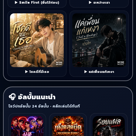
▶ Smile First (ยิ้มไว้ก่อน)
▶ ระหว่างเรา
▶ โชคดีที่มีเธอ
▶ แค่เพื่อนแก้เหงา
อัลบั้มแนะนำ
โชว์ปกอัลบั้ม 24 อัลบั้ม • คลิกเล่นได้ทันที