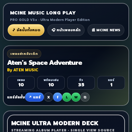
MCINE MUSIC LONG PLAY
PRO GOLD V3.x • Ultra Modern Player Edition
🎵 อัลบั้มทั้งหมด
🎧 หน้าเพลงหลัก
📰 MCINE NEWS
เพลงสำหรับเด็ก
Aten's Space Adventure
By ATEN MUSIC
เพลง
พร้อมเล่น
วิว
แชร์
10
10
35
1
แชร์อัลบั้ม
↗ แชร์
X
f
L
W
⧉
MCINE ULTRA MODERN DECK
STREAMING ALBUM PLAYER • SINGLE VIEW SOURCE