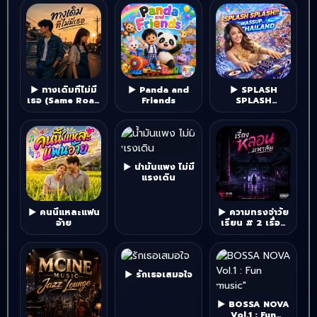
▶ ทางเดิมที่ไม่มี
▶ Panda and
▶ SPLASH
เธอ (Same Road
Friends
SPLASH
Without You)
WASSUP
THAILAND
▶ น้ำมันแพง ไม่มี
แรงเดิน
▶ คนนี้แหละแฟน
▶ ความทรงจำวัย
อ้าย
เรียน # 2 เรื่อง
หลอน...มหาลัย
▶ รักเธอเสมอใจ
▶ BOSSA NOVA
Vol.1 : Fun