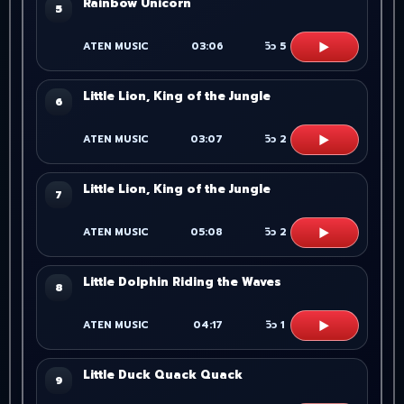
Rainbow Unicorn
5
▶
ATEN MUSIC
03:06
วิว
5
Little Lion, King of the Jungle
6
▶
ATEN MUSIC
03:07
วิว
2
Little Lion, King of the Jungle
7
▶
ATEN MUSIC
05:08
วิว
2
Little Dolphin Riding the Waves
8
▶
ATEN MUSIC
04:17
วิว
1
Little Duck Quack Quack
9