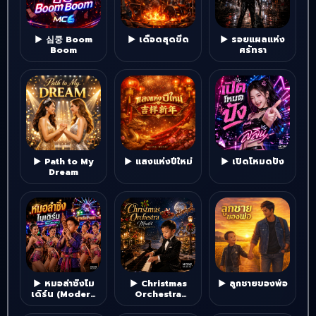
▶ 심쿵 Boom
▶ เดือดสุดขีด
▶ รอยแผลแห่ง
Boom
ศรัทธา
▶ Path to My
▶ แสงแห่งปีใหม่
▶ เปิดโหมดปัง
Dream
▶ หมอลำซิ่งโม
▶ Christmas
▶ ลูกชายของพ่อ
เดิร์น (Modern
Orchestra
Mo Lam Sing)
Music