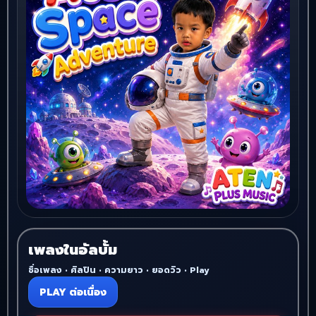
เพลงในอัลบั้ม
ชื่อเพลง • ศิลปิน • ความยาว • ยอดวิว • Play
PLAY ต่อเนื่อง