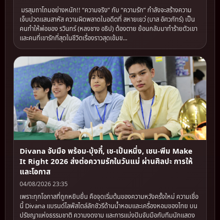
มรสุมถาโถมอย่างหนัก!! “ความจริง” กับ “ความรัก” กำลังจะสร้างความ
เจ็บปวดแสนสาหัส ความผิดพลาดในอดีตที่ สหายเยว่ (บาส อัศวภัทร์) เป็น
คนทำให้พ่อของ รวินทร์ (หลงชาง อธิป) ต้องตาย ย้อนกลับมาทำร้ายตัวเขา
และคนที่เขารักที่สุดในชีวิตเรื่องราวสุดเข้มข...
Divana จับมือ พร้อม-บุ้งกี๋, เช-เป็นหนึ่ง, เชน-พีม Make
It Right 2026 ส่งต่อความรักในวันแม่ ผ่านศิลปะ การให้
และโอกาส
04/08/2026 23:35
เพราะทุกโอกาสที่ถูกหยิบยื่น คือจุดเริ่มต้นของความหวังครั้งใหม่ ความเชื่อ
นี้ Divana แบรนด์ไลฟ์สไตล์ลักชัวรีด้านน้ำหอมและเครื่องหอมของไทย บน
ปรัชญาแห่งธรรมชาติ ความงดงาม และการแบ่งปันจับมือกับทีมนักแสดง