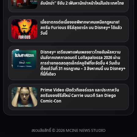
ลับนักฆ่า” ซีซัน 2 เฟ้นหานักฆ่าหน้าใหม่ในประเทศไทย
เมื่อฆาตกรต่อเนื่องขอพิพากษาคนเหนือกฎหมาย!
สตรีม Furious ซีรีส์สุดดาร์ก บน Disney+ ได้แล้ว
วันนี้
Disney+ เตรียมพาแฟนเพลงชาวไทยสัมผัสความ
มันส์จากเทศกาลดนตรี Lollapalooza 2026 ผ่าน
การถ่ายทอดสดสุดเอ็กซ์คลูซีฟที่จะจัดขึ้น 4 วันเต็ม
ตั้งแต่วันที่ 31 กรกฎาคม – 3 สิงหาคมนี้ บน Disney+
ที่นี่ที่เดียว
Prime Video เปิดตัวทีเซอร์แรก และประกาศวัน
สตรีมของซีรีส์ใหม่ Carrie บนเวที San Diego
Comic-Con
สงวนลิขสิทธิ์ © 2026 MCINE NEWS STUDIO