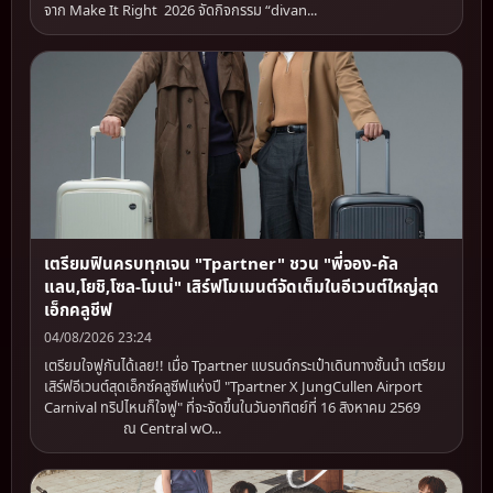
จาก Make It Right 2026 จัดกิจกรรม “divan...
เตรียมฟินครบทุกเจน "Tpartner" ชวน "พี่จอง-คัล
แลน,โยชิ,โซล-โมเน่" เสิร์ฟโมเมนต์จัดเต็มในอีเวนต์ใหญ่สุด
เอ็กคลูชีฟ
04/08/2026 23:24
เตรียมใจฟูกันได้เลย!! เมื่อ Tpartner แบรนด์กระเป๋าเดินทางชั้นนำ เตรียม
เสิร์ฟอีเวนต์สุดเอ็กซ์คลูซีฟแห่งปี "Tpartner X JungCullen Airport
Carnival ทริปไหนก็ใจฟู" ที่จะจัดขึ้นในวันอาทิตย์ที่ 16 สิงหาคม 2569
ณ Central wO...