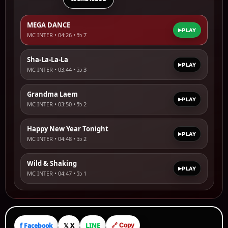
MEGA DANCE
PLAY
MC INTER • 04:26 • วิว
7
Sha-La-La-La
PLAY
MC INTER • 03:44 • วิว
3
Grandma Laem
PLAY
MC INTER • 03:50 • วิว
2
Happy New Year Tonight
PLAY
MC INTER • 04:48 • วิว
2
Wild & Shaking
PLAY
MC INTER • 04:47 • วิว
1
f Facebook
𝕏 X
LINE
🔗 Copy