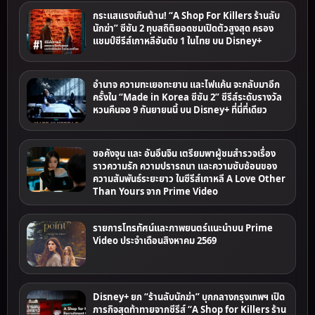
กระแสแรงเกินต้าน! “A Shop For Killers ร้านลับ
นักฆ่า” ซีซัน 2 ทุบสถิติยอดชมเปิดตัวสูงสุด ครอง
แชมป์ซีรีส์เกาหลีอันดับ 1 ในไทย บน Disney+
อำนาจ ความทะเยอทะยาน และไฟแค้น จะกลับมาอีก
ครั้งใน “Made in Korea ซีซัน 2” ซีรีส์ระดับรางวัล
หวนคืนจอ 9 กันยายนนี้ บน Disney+ ที่นี่ที่เดียว
ซอคังจุน และ อันอึนจิน เตรียมพาผู้ชมสำรวจเรื่อง
ราวความรัก ความปรารถนา และความซับซ้อนของ
ความสัมพันธ์ระยะยาว ในซีรีส์เกาหลี A Love Other
Than Yours จาก Prime Video
รายการโทรทัศน์และภาพยนตร์แนะนำบน Prime
Video ประจำเดือนสิงหาคม 2569
Disney+ ยก “ร้านลับนักฆ่า” บุกกลางกรุงเทพฯ เปิด
ภารกิจสุดท้าทายจากซีรีส์ “A Shop for Killers ร้าน