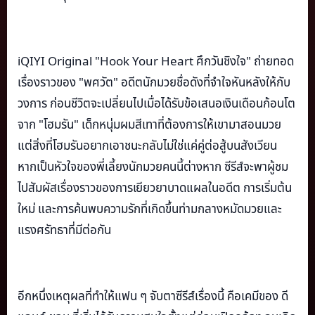
iQIYI Original "Hook Your Heart ศึกวันชิงใจ" ถ่ายทอด
เรื่องราวของ "พศวัต" อดีตนักมวยชื่อดังที่จำใจหันหลังให้กับ
วงการ ก่อนชีวิตจะเปลี่ยนไปเมื่อได้รับข้อเสนอเงินเดือนก้อนโต
จาก "โฮมรัน" เด็กหนุ่มผมสีเทาที่ต้องการให้เขามาสอนมวย
แต่สิ่งที่โฮมรันอยากเอาชนะกลับไม่ใช่แค่คู่ต่อสู้บนสังเวียน
หากเป็นหัวใจของพี่เลี้ยงนักมวยคนนี้ต่างหาก ซีรีส์จะพาผู้ชม
ไปสัมผัสเรื่องราวของการเยียวยาบาดแผลในอดีต การเริ่มต้น
ใหม่ และการค้นพบความรักที่เกิดขึ้นท่ามกลางหมัดมวยและ
แรงศรัทธาที่มีต่อกัน
อีกหนึ่งเหตุผลที่ทำให้แฟน ๆ จับตาซีรีส์เรื่องนี้ คือเคมีของ ดี