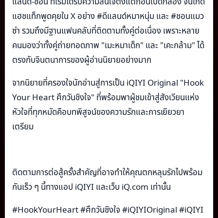
แลนด์-ชอน ที่เริ่มได้รับความสนใจตั้งแต่ก่อนเปิดกล้อง จนเกิด
แฮชแท็กพูดคุยใน X อย่าง #ดีแลนด์หมาหนุ่ม และ #ชอนแมว
ซ่า รวมถึงมีฐานแฟนคลับที่ติดตามทั้งคู่ต่อเนื่อง เพราะหลาย
คนมองว่าทั้งคู่ถ่ายทอดภาพ "เมะหมาเด็ก" และ "เคะกล้าม" ได้
ตรงกับจินตนาการของผู้อ่านนิยายอย่างมาก
จากนิยายที่ครองใจนักอ่านสู่การเป็น iQIYI Original "Hook
Your Heart ศึกวันชิงใจ" ที่พร้อมพาผู้ชมเข้าสู่สังเวียนแห่ง
หัวใจที่ทุกหมัดคือบทพิสูจน์ของความรักและการเยียวยา
เตรียม
ติดตามการต่อสู้ครั้งสำคัญที่อาจทำให้คุณตกหลุมรักไปพร้อม
กันเร็ว ๆ นี้ทางแอป iQIYI และเว็บ iQ.com เท่านั้น
#HookYourHeart #ศึกวันชิงใจ #iQIYIOriginal #iQIYI