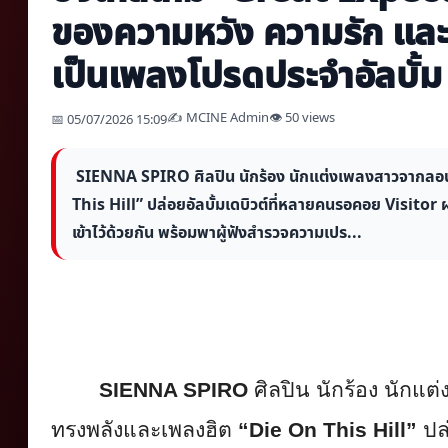
ของความหวัง ความรัก แล
เป็นเพลงโปรดประจำอัลบั้ม
✍️ MCINE Admin
👁 50 views
📅 05/07/2026 15:09
SIENNA SPIRO ศิลปิน นักร้อง นักแต่งเพลงสาวจากลอน
This Hill” ปล่อยอัลบั้มเดบิวต์ที่หลายคนรอคอย Visito
เข้าไว้ด้วยกัน พร้อมพาผู้ฟังสำรวจความเปร...
SIENNA SPIRO
ศิลปิน นักร้อง นักแ
ทรงพลั
งและเพลงฮิต
“Die On This Hill”
ปล่