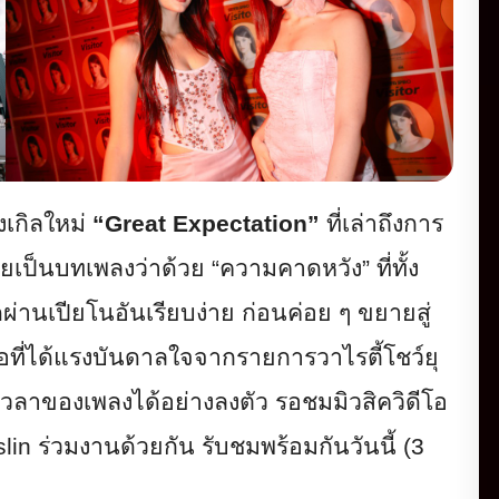
งเกิลใหม่
“Great Expectation”
ที่เล่าถึงการ
ยเป็นบทเพลงว่าด้วย
“
ความคาดหวัง
”
ที่ทั้ง
านเปียโนอันเรียบง่าย ก่อนค่อย ๆ ขยายสู่
ที่ได้แรงบั
นดาลใจจากรายการวาไรตี้โชว์ยุ
วลาของเพลงได้อย่างลงตัว รอชมมิวสิควิดีโอ
slin
ร่วมงานด้วยกัน รับชมพร้อมกันวันนี้ (
3