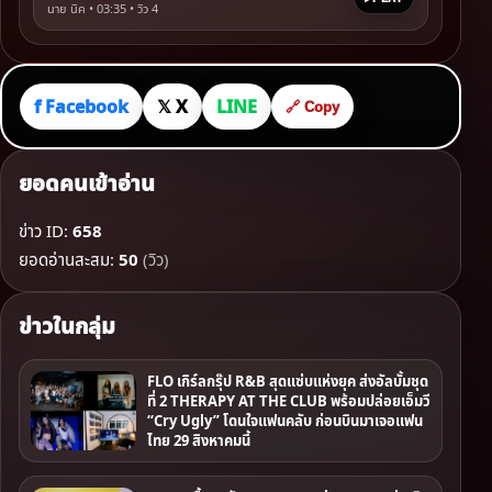
นาย นิค • 03:35 • วิว
4
f Facebook
𝕏 X
LINE
🔗 Copy
ยอดคนเข้าอ่าน
ข่าว ID:
658
ยอดอ่านสะสม:
50
(วิว)
ข่าวในกลุ่ม
FLO เกิร์ลกรุ๊ป R&B สุดแซ่บแห่งยุค ส่งอัลบั้มชุด
ที่ 2 THERAPY AT THE CLUB พร้อมปล่อยเอ็มวี
“Cry Ugly” โดนใจแฟนคลับ ก่อนบินมาเจอแฟน
ไทย 29 สิงหาคมนี้