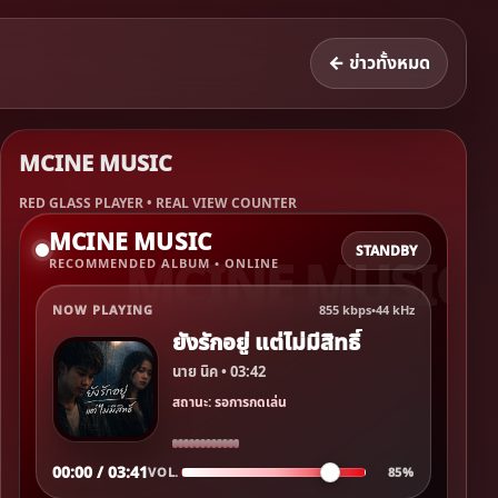
← ข่าวทั้งหมด
MCINE MUSIC
RED GLASS PLAYER • REAL VIEW COUNTER
MCINE MUSIC
STANDBY
RECOMMENDED ALBUM • ONLINE
NOW PLAYING
855 kbps
•
44 kHz
ยังรักอยู่ แต่ไม่มีสิทธิ์
นาย นิค • 03:42
สถานะ: รอการกดเล่น
00:00 / 03:41
VOL.
85%