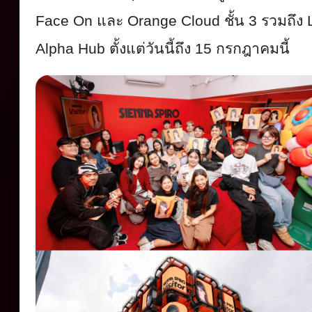
Face On
และ
Orange Cloud
ชั้น
3
รวมถึง
Alpha Hub
ตั้งแต่วันนี้ถึง
15
กรกฎาคมนี้