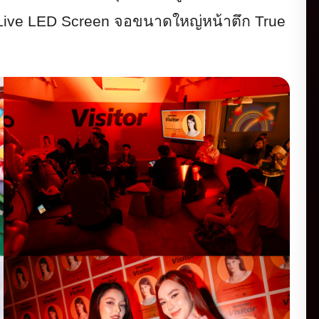
Live LED Screen
จอขนาดใหญ่หน้าตึก
True