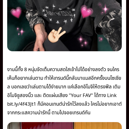
งานนี้ทั้ง 8 หนุ่มจัดเต็มความสดใสเข้าไปได้อย่างลงตัว จนใคร
เห็นก็อยากเล่นตาม ทำให้เทรนด์นี้กลับมาแมสอีกครั้งบนโซเชีย
ล บอกเลยว่าเล่นตามได้ง่ายมาก แค่เลือกอิโมจิให้ตรงฟีล เติม
อิโมจิชูสองนิ้ว และ ติดแผ่นเสียง "Your FAV" ได้ทาง Link
bit.ly/4f43Jt1 ก็มีคอนเทนต์น่ารักไว้ลงแล้ว ใครไม่อยากเอาต์
จากกระแสความน่ารักนี้ ตามไปจอยเทรนด์กัน