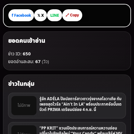
f Facebook
𝕏 X
LINE
🔗 Copy
ยอดคนเข้าอ่าน
ข่าว ID:
650
ยอดอ่านสะสม:
67
(วิว)
ข่าวในกลุ่ม
รู้จัก ADÉLA ป๊อปสตาร์สาวดาวรุ่งจากสโลวาเกีย กับ
เพลงสุดไวรัล “Ain’t In LA” พร้อมประกาศอัลบั้มเด
ไม่มีภาพ
บิวต์ PRIMA เตรียมปล่อย 4 ก.ย. นี้
“PP KRIT” ชวนเปิดประสบการณ์ความหวานซ่อน
เปรี้ยวในซิงเกิลใหม่ “Your Candy” พร้อมเสิร์ฟ MV