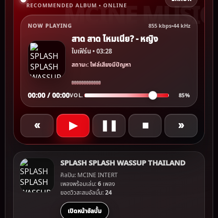
RECOMMENDED ALBUM • ONLINE
NOW PLAYING
855 kbps
•
44 kHz
สาด สาด ไหมเนี่ย? - หญิง
ใบเฟิร์น • 03:28
สถานะ: ไฟล์เสียงมีปัญหา
00:00 / 00:00
VOL.
85%
«
▶
❚❚
■
»
SPLASH SPLASH WASSUP THAILAND
ศิลปิน: MCINE INTERT
เพลงพร้อมเล่น:
6
เพลง
ยอดวิวสะสมอัลบั้ม:
24
เปิดหน้าอัลบั้ม