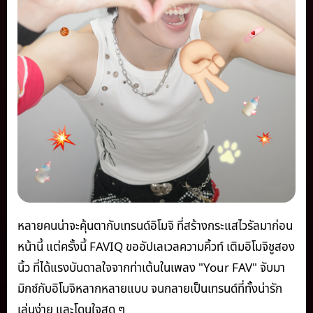
หลายคนน่าจะคุ้นตากับเทรนด์อิโมจิ ที่สร้างกระแสไวรัลมาก่อน
หน้านี้ แต่ครั้งนี้ FAVIQ ขออัปเลเวลความคิ้วท์ เติมอิโมจิชูสอง
นิ้ว ที่ได้แรงบันดาลใจจากท่าเต้นในเพลง "Your FAV" จับมา
มิกซ์กับอิโมจิหลากหลายแบบ จนกลายเป็นเทรนด์ที่ทั้งน่ารัก
เล่นง่าย และโดนใจสุด ๆ