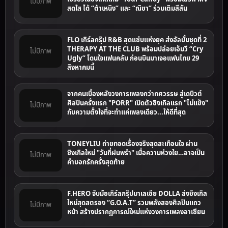
ไม่มีภาพ
สดใส ได้ “ต้าเหนิง” และ “ณิชา” ร่วมเติมสีสัน
FLO เกิร์ลกรุ๊ป R&B สุดแซ่บแห่งยุค ส่งอัลบั้มชุดที่ 2
THERAPY AT THE CLUB พร้อมปล่อยเอ็มวี “Cry
ไม่มีภาพ
Ugly” โดนใจแฟนคลับ ก่อนบินมาเจอแฟนไทย 29
สิงหาคมนี้
จากคนเบื้องหลังวงการเพลงกว่าทศวรรษ สู่เดบิวต์
ศิลปินครั้งแรก "PORR" เปิดตัวซิงเกิลแรก "ไม่แข็ง"
ไม่มีภาพ
กับความตั้งใจที่จะทำแค่เพลงเดียว...ให้ดีที่สุด
TONEYLIU ถ่ายทอดเรื่องจริงสุดสะเทือนใจ ผ่าน
ซิงเกิลใหม่ "วันที่ฝนพรำ" เมื่อความห่วงใย…อาจเป็น
ไม่มีภาพ
คำบอกรักครั้งสุดท้าย
F.HERO จับมือเกิร์ลกรุ๊ปมาเลเซีย DOLLA ส่งซิงเกิล
ใหม่สุดสตรอง “G.O.A.T” รวมพลังสองศิลปินแถว
ไม่มีภาพ
หน้า สร้างปรากฏการณ์ใหม่แห่งวงการเพลงอาเซียน