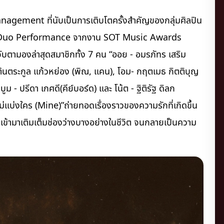
agement ที่นับเป็นการเติบโตครั้งสำคัญของกลุ่มศิลปิน
oup/Duo Performance จากงาน SOT Music Awards
จับตามองล่าสุดสมาชิกทั้ง 7 คน “ออย - อมรภัทร เสริม
 - ต้นตระกูล แก้วหย่อง (พิณ, แคน), โอม- กฤตเมธ กิตติบุญ
ม - ปรีดา เกศดี(คีย์บอร์ด) และ โน้ต - ฐิติรัฐ ดิลก
่แบ่งใคร (Mine)”ถ่ายทอดเรื่องราวของความรักที่เกิดขึ้น
้ามาเติมเต็มช่องว่างบางอย่างในชีวิต จนกลายเป็นความ