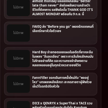
almost monday ปล่อยซิงเกิลใหม่ “better
late than never” ส่งต่อพลังความกล้าคว้า
ไม่มีภาพ
ชีวิตที่ต้องการ รอฟังอัลบั้ม THANK GOD IT’S
ALMOST MONDAY พร้อมกัน 9 ก.ย. นี้
FAVIQ ส่ง "Before you go" เพลงรักของคนที่
เลือกรักษาหัวใจตัวเอง
ไม่มีภาพ
Hard Boy ถ่ายทอดรอยแผลในอดีตที่ยากจะลืม
ในเพลง “ลืมลบเลือน” เพราะการลืมใครสักคนมัน
ไม่มีภาพ
ไม่ง่ายอย่างที่คิด และความทรงจํายังคงตาม
หลอกหลอนอยู่ในทุกช่วงเวลาของชีวิต
FannFiller ออกเดินทางครั้งใหม่กับ “พออยู่
ไหว” บทเพลงหลังเลิกรา สะกดสายตาผู้ฟังด้วย
ไม่มีภาพ
เอ็มวีโรดทริปบีบหัวใจ
DICE x QENRYX x SuperThai x TACE รวม
พลังสร้างโมเมนต์สุดประทับใจใน Random