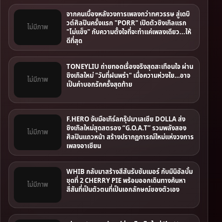
จากคนเบื้องหลังวงการเพลงกว่าทศวรรษ สู่เดบิ
วต์ศิลปินครั้งแรก "PORR" เปิดตัวซิงเกิลแรก
ไม่มีภาพ
"ไม่แข็ง" กับความตั้งใจที่จะทำแค่เพลงเดียว...ให้
ดีที่สุด
TONEYLIU ถ่ายทอดเรื่องจริงสุดสะเทือนใจ ผ่าน
ซิงเกิลใหม่ "วันที่ฝนพรำ" เมื่อความห่วงใย…อาจ
ไม่มีภาพ
เป็นคำบอกรักครั้งสุดท้าย
F.HERO จับมือเกิร์ลกรุ๊ปมาเลเซีย DOLLA ส่ง
ซิงเกิลใหม่สุดสตรอง “G.O.A.T” รวมพลังสอง
ไม่มีภาพ
ศิลปินแถวหน้า สร้างปรากฏการณ์ใหม่แห่งวงการ
เพลงอาเซียน
WHIB กลับมาสร้างสีสันรับซัมเมอร์ กับมินิอัลบั้ม
ชุดที่ 2 CHERRY PIE พร้อมออกเดินทางค้นหา
ไม่มีภาพ
สีสันที่เป็นตัวตนที่เป็นเอกลักษณ์ของตัวเอง