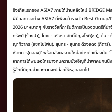
ซิงเกิลแรกของ ASIA7 ภายใต้บ้านหลังใหม่ BRIDGE Man
ฝีมือฉกาจอย่าง ASIA7 ที่เพิ่งคว้ารางวัล Best Gr
2026 มาหมาดๆ กับรางวัลที่การันตีการเป็นวงดนตรีที่น่า
ทรัพย์ (ร้องนำ), โยเย - นริศรา ศักดิ์ปัญจโชติ(ซอ), ต้น
ญาทิวากร (แซกโซโฟน), สุนทร - สุนทร ด้วงแดง (กีตาร์), บู
หัตถการ(กลอง)” พร้อมส่งผลงานใหม่อย่างต่อเนื่องกับ “ไม
จากการได้พบเจอใครบางคนความบังเอิญที่นำพาคนคนนึงเข
รู้สึกที่มีคุณค่าและยากจะปล่อยให้หลุดลอยไป