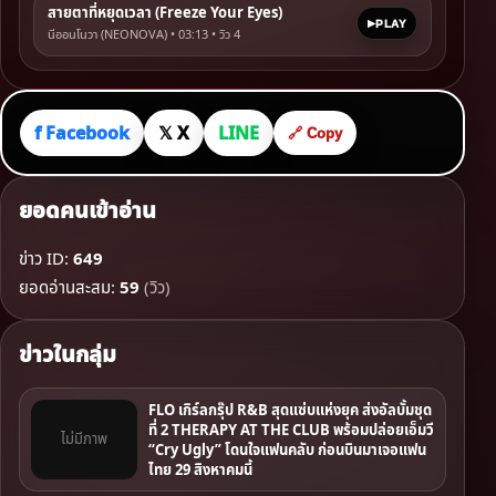
สายตาที่หยุดเวลา (Freeze Your Eyes)
PLAY
นีออนโนวา (NEONOVA) • 03:13 • วิว
4
f Facebook
𝕏 X
LINE
🔗 Copy
ยอดคนเข้าอ่าน
ข่าว ID:
649
ยอดอ่านสะสม:
59
(วิว)
ข่าวในกลุ่ม
FLO เกิร์ลกรุ๊ป R&B สุดแซ่บแห่งยุค ส่งอัลบั้มชุด
ที่ 2 THERAPY AT THE CLUB พร้อมปล่อยเอ็มวี
ไม่มีภาพ
“Cry Ugly” โดนใจแฟนคลับ ก่อนบินมาเจอแฟน
ไทย 29 สิงหาคมนี้