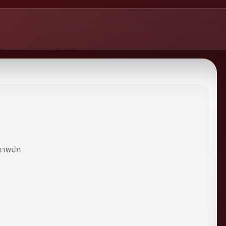
ีภาพปก