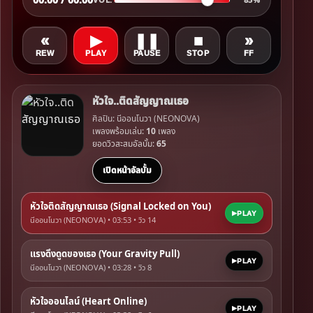
«
▶
❚❚
■
»
REW
PLAY
PAUSE
STOP
FF
หัวใจ..ติดสัญญาณเธอ
ศิลปิน: นีออนโนวา (NEONOVA)
เพลงพร้อมเล่น:
10
เพลง
ยอดวิวสะสมอัลบั้ม:
65
เปิดหน้าอัลบั้ม
หัวใจติดสัญญาณเธอ (Signal Locked on You)
PLAY
นีออนโนวา (NEONOVA) • 03:53 • วิว
14
แรงดึงดูดของเธอ (Your Gravity Pull)
PLAY
นีออนโนวา (NEONOVA) • 03:28 • วิว
8
หัวใจออนไลน์ (Heart Online)
PLAY