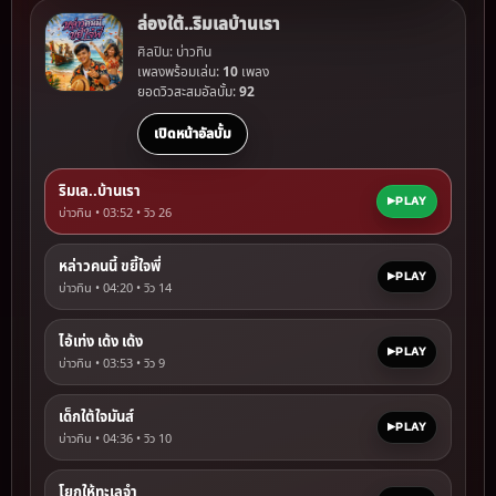
ล่องใต้..ริมเลบ้านเรา
ศิลปิน: บ่าวทิน
เพลงพร้อมเล่น:
10
เพลง
ยอดวิวสะสมอัลบั้ม:
92
เปิดหน้าอัลบั้ม
ริมเล..บ้านเรา
PLAY
บ่าวทิน • 03:52 • วิว
26
หล่าวคนนี้ ขยี้ใจพี่
PLAY
บ่าวทิน • 04:20 • วิว
14
ไอ้เท่ง เด้ง เด้ง
PLAY
บ่าวทิน • 03:53 • วิว
9
เด็กใต้ใจมันส์
PLAY
บ่าวทิน • 04:36 • วิว
10
โยกให้ทะเลจำ