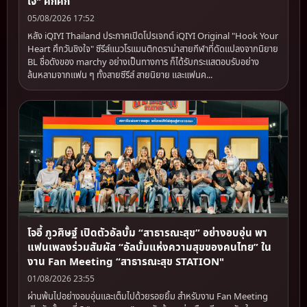
ใจ" คึกคัก
05/08/2026 17:52
หลัง iQIYI Thailand ประกาศเปิดโปรเจกต์ iQIYI Original "Hook Your
Heart ศึกวันชิงใจ" ซีรีส์แนวโรแมนติกดราม่าสายกีฬาที่ดัดแปลงจากนิยาย
BL ชื่อดังของ marchy อย่างเป็นทางการ ก็ได้รับกระแสตอบรับอย่าง
ล้นหลามจากแฟน ๆ ทั้งสายซีรีส์ สายนิยาย และแฟนค...
โจอี้ ภูวศิษฐ์ เปิดตัวอัลบั้ม “สาธารณะสุข” อย่างอบอุ่น พา
แฟนเพลงร่วมสัมผัส “อัลบั้มแห่งความสุขของคนไทย” ใน
งาน Fan Meeting “สาธารณะสุข STATION"
01/08/2026 23:55
ผ่านพ้นไปอย่างอบอุ่นและเต็มไปด้วยรอยยิ้ม สำหรับงาน Fan Meeting