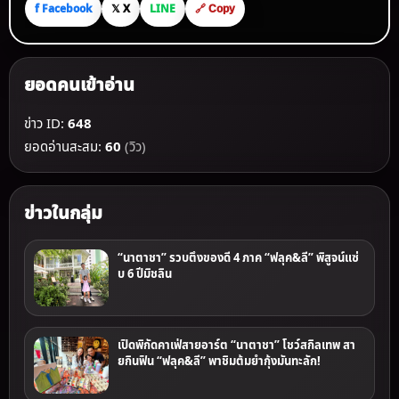
f Facebook
𝕏 X
LINE
🔗 Copy
ยอดคนเข้าอ่าน
ข่าว ID:
648
ยอดอ่านสะสม:
60
(วิว)
ข่าวในกลุ่ม
“นาตาชา” รวบตึงของดี 4 ภาค “ฟลุค&ลี” พิสูจน์แซ่
บ 6 ปีมิชลิน
เปิดพิกัดคาเฟ่สายอาร์ต “นาตาชา” โชว์สกิลเทพ สา
ยกินฟิน “ฟลุค&ลี” พาชิมต้มยำกุ้งมันทะลัก!