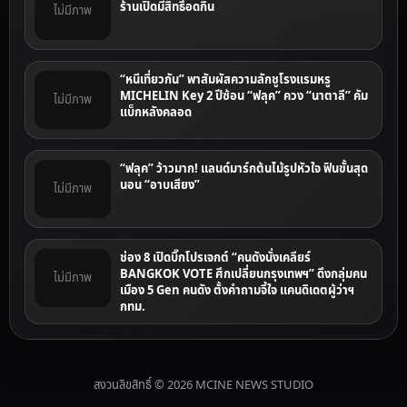
ร้านเปิดมีสิทธิ์อดกิน
ไม่มีภาพ
“หนีเที่ยวกัน” พาสัมผัสความลักชูโรงแรมหรู
MICHELIN Key 2 ปีซ้อน “ฟลุค” ควง “นาตาลี” คัม
ไม่มีภาพ
แบ็กหลังคลอด
“ฟลุค” ว้าวมาก! แลนด์มาร์กต้นไม้รูปหัวใจ ฟินขั้นสุด
นอน “อาบเสียง”
ไม่มีภาพ
ช่อง 8 เปิดบิ๊กโปรเจกต์ “คนดังนั่งเคลียร์
BANGKOK VOTE ศึกเปลี่ยนกรุงเทพฯ” ดึงกลุ่มคน
ไม่มีภาพ
เมือง 5 Gen คนดัง ตั้งคำถามจี้ใจ แคนดิเดตผู้ว่าฯ
กทม.
สงวนลิขสิทธิ์ © 2026 MCINE NEWS STUDIO