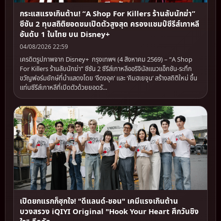
กระแสแรงเกินต้าน! “A Shop For Killers ร้านลับนักฆ่า”
ซีซัน 2 ทุบสถิติยอดชมเปิดตัวสูงสุด ครองแชมป์ซีรีส์เกาหลี
อันดับ 1 ในไทย บน Disney+
04/08/2026 22:59
เครดิตรูปภาพจาก Disney+ กรุงเทพฯ (4 สิงหาคม 2569) – “A Shop
For Killers ร้านลับนักฆ่า” ซีซัน 2 ซีรีส์เกาหลีออริจินัลแนวแอ็กชัน-ระทึก
ขวัญฟอร์มยักษ์ที่นำแสดงโดย ‘อีดงอุค’ และ ‘คิมฮเยจุน’ สร้างสถิติใหม่ ขึ้น
แท่นซีรีส์เกาหลีที่เปิดตัวด้วยยอดรั...
เปิดยกแรกก็ฮุกใจ! "ดีแลนด์-ชอน" เคมีแรงเกินต้าน
บวงสรวง iQIYI Original "Hook Your Heart ศึกวันชิง