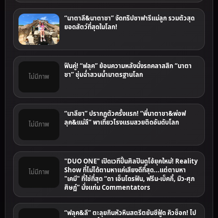
“นาตาลี&นาตาชา” จัดทริปซาฟารีแม่ลูก รวมตัวสุด
ยอดสัตว์ที่สุดในโลก!
ฟินคู่! “ฟลุค” ย้อนความหลังนั่งรถคลาสสิก “นาตา
ชา” ชุ่มฉ่ำสวนน้ำมาตรฐานโลก
ไม่มีภาพ
“นาลียา” ปรากฏตัวครั้งแรก! “พี่นาตาชา&พ่อฟ
ลุค&แม่ลี” พาเที่ยวโรงแรมสวยติดอันดับโลก
ไม่มีภาพ
"DUO ONE" เปิดเวทีปั้นศิลปินดูโอ้ยุคใหม่! Reality
Show ที่ไม่ได้ตามหาแค่เสียงดีที่สุด...แต่ตามหา
ไม่มีภาพ
"เคมี" ที่ใช่ที่สุด “ดา เอ็นโดรฟิน, ฟรีน-เบ็คกี้, มิว-ศุภ
ศิษฏ์” นั่งแท่น Commentators
“ฟลุค&ลี” ตะลุยกินหัวหินสตรีตยันซีฟู้ด คิวช็อก! ไป