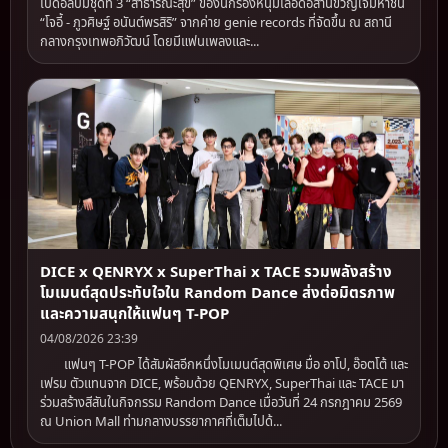
เปิดอัลบั้มชุดที่ 3 “สาธารณะสุข” ของนักร้องหนุ่มเลือดอีสานขวัญใจมหาชน
“โจอี้ - ภูวศิษฐ์ อนันต์พรสิริ” จากค่าย genie records ที่จัดขึ้น ณ สถานี
กลางกรุงเทพอภิวัฒน์ โดยมีแฟนเพลงและ...
DICE x QENRYX x SuperThai x TACE รวมพลังสร้าง
โมเมนต์สุดประทับใจใน Random Dance ส่งต่อมิตรภาพ
และความสนุกให้แฟนๆ T-POP
04/08/2026 23:39
แฟนๆ T-POP ได้สัมผัสอีกหนึ่งโมเมนต์สุดพิเศษ มื่อ อาโป, อ๊อตโต้ และ
เฟรม ตัวแทนจาก DICE, พร้อมด้วย QENRYX, SuperThai และ TACE มา
ร่วมสร้างสีสันในกิจกรรม Random Dance เมื่อวันที่ 24 กรกฎาคม 2569
ณ Union Mall ท่ามกลางบรรยากาศที่เต็มไปด้...