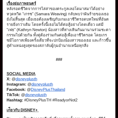
เรื่องย่อภาพยนตร์
หลังรอดชีวิตจากการไล่ล่
าของตระกูลเลอโดมาสมาได้อย่
าง
หวุดหวิด "เกรซ" (
Samara Weaving
) กลับพบว่าฝันร้ายของเธอ
ยังไม่สิ้
นสุด เมื่อเธอต้องเผชิญกับเกมเอาชีวิ
ตรอดบทใหม่ที่อันต
รายยิ่งกว่
าเดิม โดยครั้งนี้เธอไม่ได้ต่อสู้อย่
างโดดเดี่ยว แต่มี 
"เฟธ" (Kathryn Newton) น้องสาวที่ห่างเหินกันมานานร่
วมชะตา
กรรมไปด้วยกัน ทั้งคู่ต้องร่วมกันต่อสู้เพื่
อเอาชีวิตรอด โดยเกร
ซมีโอกาสเพียงครั้งเดี
ยวที่จะปกป้องน้องสาวของเธอ และก้าวขึ้น
สู่ตำแหน่งสูงสุ
ดของสภาลับผู้กุมอำนาจเหนือทุ
กสิ่ง
###
SOCIAL MEDIA
X:
 @
disneyplusth
Instagram:
 @
disneyplusth
Facebook:
 @
DisneyPlusThailand
TikTok:
 @
disneyplusth
Hashtag: 
#DisneyPlusTH 
#ReadyorNot2 
เก่ียวกับ DISNEY+ 