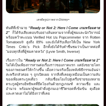
เครดิตรูปภาพจาก Disney+
ทันทีที่เข้าฉาย 
“Ready or Not 2: Here I Come เกมพร้อมตาย 
2”
 ก็ได้รับเสียงตอบรับอย่างล้
นหลามจากทั้งผู้ชมและนักวิจารณ์ 
พร้อมคว้าคะแนน Verified Hot บน Popcornmeter จาก Rotten 
Tomatoes® สูงถึง 89% และยังได้รับเลือกให้เป็น New York 
Times Critic's Pick อีกทั้งยังได้รับคำชื่นชมว่าเป็
นภาคต่อที่ 
"มอบทุกสิ่งที่ผู้ชมคาดหวัง" (Lyvie Smith, Inverse) 
เรื่องราวใน 
“Ready or Not 2: Here I Come เกมพร้อมตาย 2”
ไม่ได้เป็นเพียงการสานต่อเรื่
องราวของภาคแรก แต่ยังขยายโลก
ของภาพยนตร์ให้กว้
างขึ้น เมื่อความจริงเบื้องหลังพิธี
กรรมอันน่า
สะพรึงกลัวค่อย ๆ ถูกเปิดเผย จากสิ่งที่เคยดูเหมือนเป็
นความลับ
ของเพียงตระกูลเดียว กลับเชื่อมโยงไปสู่เครือข่
ายของหลาย
ตระกูลผู้ทรงอิทธิพลที่
ยึดโยงกันด้วยกฎเกณฑ์ ความเชื่อ และ
อำนาจ พร้อมพาผู้ชมดำดิ่งสู่เกมเอาชี
วิตรอดที่เข้มข้น ดุเดือด 
และคาดเดาไม่ได้ยิ่งกว่าที่เคย