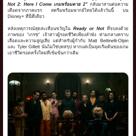
Not 2: Here I Come เกมพร้อมตาย 2”
 กลับมาสานต่อความ
เดือดจากภาคแรก สตรีมพร้อมพากย์ไทยได้แล้ววันนี้
 บน 
Disney+ ที่นี่ที่เดียว
หลังเหตุการณ์สุดสะเทือนขวัญใน 
Ready or Not
 ที่จบลงด้วย
ภาพของ "เกรซ" เจ้าสาวผู้รอดชีวิตเพียงลำพัง ท่ามกลางคราบ
เลือดและความสูญเสี
ย แต่สำหรับผู้กำกับ Matt Bettinelli-Olpin 
และ Tyler Gillett นั่นไม่ใช่บทสรุป หากแต่เป็นจุดเริ่มต้
นของเกม
เอาชีวิตรอดครั้งใหม่ที่
เข้มข้นกว่าเดิม