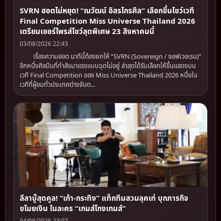
SVRN ฮอตไม่หยุด! “ณวัฒน์ อิสรไกรศีล” เลือกขึ้นโชว์เวที
Final Competition Miss Universe Thailand 2026
เตรียมเซอร์ไพรส์โชว์สุดพิเศษ 23 สิงหาคมนี้
03/08/2026 22:43
เรื่องความฮอต นาทีนี้ต้องยกให้ “SVRN (Sovereign / ซอฟเวอเรน)”
อีกหนึ่งศิลปินที่กำลังมาแรงแบบฉุดไม่อยู่ ล่าสุดได้รับเลือกให้ขึ้นแสดงบน
เวที Final Competition ของ Miss Universe Thailand 2026 หนึ่งใน
เวทีที่ผู้ชมทั่วประเทศต่างจับต...
ลีลาบู๊สุดคูล! “เก้า-กระทิง” แท็กทีมสวมลุคเท่ บุกภารกิจ
ขโมยเงิน ในละคร “เกมส์โกงเกมส์”
04/08/2026 23:07