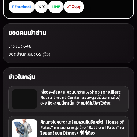
f Facebook
𝕏 X
LINE
🔗 Copy
ยอดคนเข้าอ่าน
ข่าว ID:
646
ยอดอ่านสะสม:
65
(วิว)
ข่าวในกลุ่ม
‘พี่จอง–คัลแลน’ ชวนบุกร้าน A Shop For Killers:
Recruitment Center ชวนพิสูจน์ฝีมือการต่อสู้
8–9 สิงหาคมนี้เท่านั้น เข้าชมได้ไม่มีค่าใช้จ่าย!
ศึกแห่งโชคชะตาเตรียมหวนคืนอีกครั้ง! “House of
Fates” ภาคแยกจากผู้สร้าง “Battle of Fates” เต
รียมสตรีมบน Disney+ ที่นี่ที่เดียว