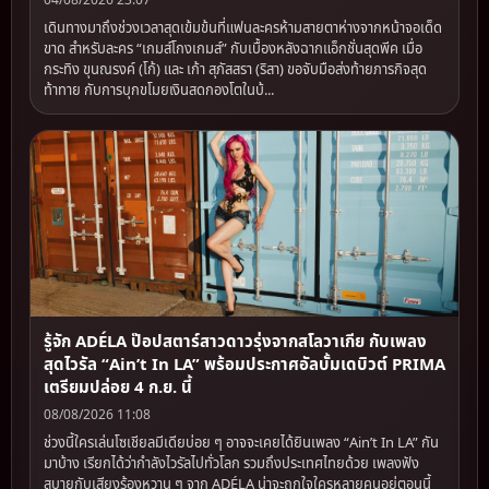
เดินทางมาถึงช่วงเวลาสุดเข้มข้นที่แฟนละครห้ามสายตาห่างจากหน้าจอเด็ด
ขาด สำหรับละคร “เกมส์โกงเกมส์” กับเบื้องหลังฉากแอ็กชั่นสุดพีค เมื่อ
กระทิง ขุนณรงค์ (โก้) และ เก้า สุภัสสรา (ริสา) ขอจับมือส่งท้ายภารกิจสุด
ท้าทาย กับการบุกขโมยเงินสดกองโตในบ้...
รู้จัก ADÉLA ป๊อปสตาร์สาวดาวรุ่งจากสโลวาเกีย กับเพลง
สุดไวรัล “Ain’t In LA” พร้อมประกาศอัลบั้มเดบิวต์ PRIMA
เตรียมปล่อย 4 ก.ย. นี้
08/08/2026 11:08
ช่วงนี้ใครเล่นโซเชียลมีเดียบ่อย ๆ อาจจะเคยได้ยินเพลง “Ain’t In LA” กัน
มาบ้าง เรียกได้ว่ากำลังไวรัลไปทั่วโลก รวมถึงประเทศไทยด้วย เพลงฟัง
สบายกับเสียงร้องหวาน ๆ จาก ADÉLA น่าจะถูกใจใครหลายคนอยู่ตอนนี้