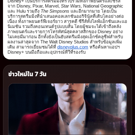
Disney+ เป็นบริการสตรีมมิ่งที่รวบรวมทั้
งภาพยนตร์และซีรีส์
จาก Disney, Pixar, Marvel,
 Star Wars, 
National Geographic 
และ Hulu รวมถึง 
The Simpsons
 และอีกมากมาย โดยเป็น
บริการสตรีมมิ่งที่
นำเสนอคอลเลกชันออริจินัลที่เติ
บโตอย่างต่อ
เนื่อง ทั้งภาพยนตร์ฟีเจอร์ยาว สารคดี ซีรีส์ทั้งไลฟ์แอ็กชันและแอ
นิ
เมชัน รวมถึงคอนเทนต์รูปแบบสั้น โดยผู้ชมจะได้เข้าถึงคลั
ง
ภาพยนตร์และรายการโทรทัศน์สุ
ดคลาสสิกของ Disney อย่าง
ไม่เคยมีมาก่อน อีกทั้งยังเป็นฮับสตรีมมิ่งสุ
ดเอ็กซ์คลูซีฟสำหรับ
ผลงานล่าสุ
ดจาก The Walt Disney Studios สำหรับข้อมูลเพิ่ม
เติม สามารถเยี่ยมชมได้ที่ 
disneyplus.com
 หรือค้นหาแอปฯ 
Disney+ บนมือถือและอุปกรณ์ทีวีที่รองรั
บ
ข่าวใหม่ใน 7 วัน