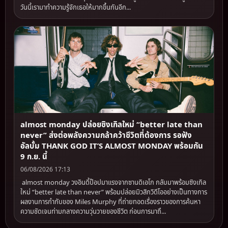
วันนี้เรามาทำความรู้จักเธอให้มากขึ้นกันอีก...
almost monday ปล่อยซิงเกิลใหม่ “better late than
never” ส่งต่อพลังความกล้าคว้าชีวิตที่ต้องการ รอฟัง
อัลบั้ม THANK GOD IT’S ALMOST MONDAY พร้อมกัน
9 ก.ย. นี้
06/08/2026 17:13
almost monday วงอินดี้ป๊อปมาแรงจากซานดิเอโก กลับมาพร้อมซิงเกิล
ใหม่ “better late than never” พร้อมปล่อยมิวสิกวิดีโออย่างเป็นทางการ
ผลงานการกำกับของ Miles Murphy ที่ถ่ายทอดเรื่องราวของการค้นหา
ความชัดเจนท่ามกลางความวุ่นวายของชีวิต ก่อนการมาถึ...