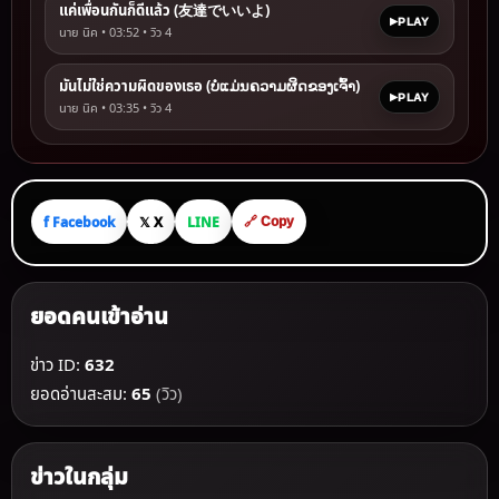
แค่เพื่อนกันก็ดีแล้ว (友達でいいよ)
PLAY
นาย นิค • 03:52 • วิว
4
มันไม่ใช่ความผิดของเธอ (ບໍ່ແມ່ນຄວາມຜິດຂອງເຈົ້າ)
PLAY
นาย นิค • 03:35 • วิว
4
f Facebook
𝕏 X
LINE
🔗 Copy
ยอดคนเข้าอ่าน
ข่าว ID:
632
ยอดอ่านสะสม:
65
(วิว)
ข่าวในกลุ่ม