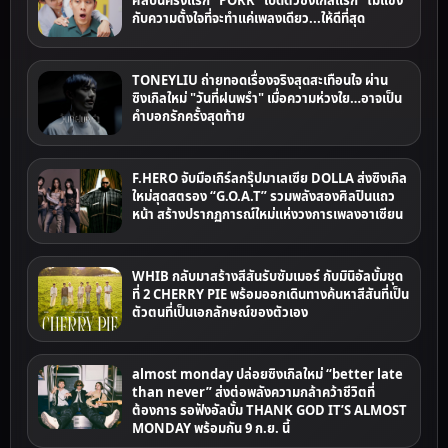
ศิลปินครั้งแรก "PORR" เปิดตัวซิงเกิลแรก "ไม่แข็ง"
กับความตั้งใจที่จะทำแค่เพลงเดียว...ให้ดีที่สุด
TONEYLIU ถ่ายทอดเรื่องจริงสุดสะเทือนใจ ผ่าน
ซิงเกิลใหม่ "วันที่ฝนพรำ" เมื่อความห่วงใย…อาจเป็น
คำบอกรักครั้งสุดท้าย
F.HERO จับมือเกิร์ลกรุ๊ปมาเลเซีย DOLLA ส่งซิงเกิล
ใหม่สุดสตรอง “G.O.A.T” รวมพลังสองศิลปินแถว
หน้า สร้างปรากฏการณ์ใหม่แห่งวงการเพลงอาเซียน
WHIB กลับมาสร้างสีสันรับซัมเมอร์ กับมินิอัลบั้มชุด
ที่ 2 CHERRY PIE พร้อมออกเดินทางค้นหาสีสันที่เป็น
ตัวตนที่เป็นเอกลักษณ์ของตัวเอง
almost monday ปล่อยซิงเกิลใหม่ “better late
than never” ส่งต่อพลังความกล้าคว้าชีวิตที่
ต้องการ รอฟังอัลบั้ม THANK GOD IT’S ALMOST
MONDAY พร้อมกัน 9 ก.ย. นี้