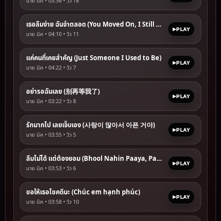
นาย นิค • 03:56 • วิว
18
เธอลืมง่าย ฉันจำตลอด (You Moved On, I Still Hold On)
PLAY
นาย นิค • 04:10 • วิว
11
แค่คนที่เคยสำคัญ (Just Someone I Used to Be)
PLAY
นาย นิค • 04:22 • วิว
7
อย่ารอฉันเลย (别再等我了)
PLAY
นาย นิค • 03:22 • วิว
8
รักมากไป เลยเจ็บเอง (사랑이 많아서 아픈 거야)
PLAY
นาย นิค • 03:55 • วิว
5
ลืมไม่ได้ แต่ต้องยอม (Bhool Nahin Paaya, Par Chhodna Pada)
PLAY
นาย นิค • 03:53 • วิว
6
ขอให้เธอโชคดีนะ (Chúc em hạnh phúc)
PLAY
นาย นิค • 03:58 • วิว
10