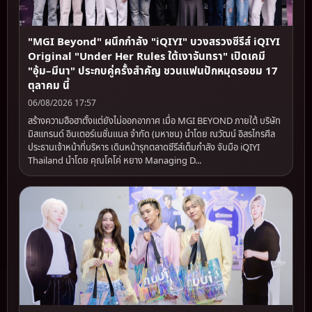
"MGI Beyond" ผนึกกำลัง "iQIYI" บวงสรวงซีรีส์ iQIYI
Original "Under Her Rules ใต้เงาจันทรา" เปิดเคมี
"อุ้ม–มีนา" ประกบคู่ครั้งสำคัญ ชวนแฟนปักหมุดรอชม 17
ตุลาคม นี้
06/08/2026 17:57
สร้างความฮือฮาตั้งแต่ยังไม่ออกอากาศ เมื่อ MGI BEYOND ภายใต้ บริษัท
มิสแกรนด์ อินเตอร์เนชั่นแนล จำกัด (มหาชน) นำโดย ณวัฒน์ อิสรไกรศีล
ประธานเจ้าหน้าที่บริหาร เดินหน้ารุกตลาดซีรีส์เต็มกำลัง จับมือ iQIYI
Thailand นำโดย คุณโคโค่ หยาง Managing D...