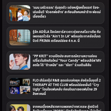
‘แมน มณีวรรณ’ ทุ่มสุดตัว แต่งหญิงครั้งแรก! ร้อง-
เล่นเอ็มวี ‘หัวอกพ่อฮ้าง’ สะท้อนสังคมหย่าร้าง พ่อแม่
เลี้ยงเดี่ยว
รู้จัก ADÉLA ป๊อปสตาร์สาวดาวรุ่งจากสโลวาเกีย กับ
เพลงสุดไวรัล “Ain’t In LA” พร้อมประกาศอัลบั้มเด
บิวต์ PRIMA เตรียมปล่อย 4 ก.ย. นี้
“PP KRIT” ชวนเปิดประสบการณ์ความหวานซ่อน
เปรี้ยวในซิงเกิลใหม่ “Your Candy” พร้อมเสิร์ฟ MV
สดใส ได้ “ต้าเหนิง” และ “ณิชา” ร่วมเติมสีสัน
FLO เกิร์ลกรุ๊ป R&B สุดแซ่บแห่งยุค ส่งอัลบั้มชุดที่ 2
THERAPY AT THE CLUB พร้อมปล่อยเอ็มวี “Cry
Ugly” โดนใจแฟนคลับ ก่อนบินมาเจอแฟนไทย 29
สิงหาคมนี้
จากคนเบื้องหลังวงการเพลงกว่าทศวรรษ สู่เดบิวต์