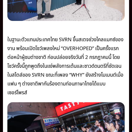
ในฐานะตัวแทนประเทศไทย SVRN ขึ้นสเตจช่วงไคลแมกซ์ของ
งาน พร้อมเปิดโชว์เพลงใหม่ “OVERHOPED” เป็นครั้งแรก
ต่อหน้าผู้ชมต่างชาติ ก่อนปล่อยจริงวันที่ 2 กรกฎาคมนี้ โดย
โชว์ครั้งนี้ถูกพูดถึงในแง่พลังการเต้นและซาวด์ดนตรีที่ชัดเจน
ในสไตล์ของ SVRN ขณะที่เพลง “WHY” ยังสร้างโมเมนต์เมื่อ
แฟน ๆ ต่างชาติพากันร้องตามท่อนภาษาไทยได้แบบ
เซอร์ไพรส์