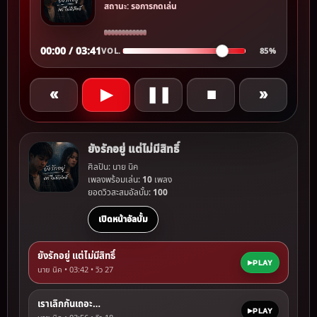
สถานะ: รอการกดเล่น
00:00 / 03:41
VOL.
85%
«
▶
❚❚
■
»
ยังรักอยู่ แต่ไม่มีสิทธิ์
ศิลปิน: นาย นิค
เพลงพร้อมเล่น:
10
เพลง
ยอดวิวสะสมอัลบั้ม:
100
เปิดหน้าอัลบั้ม
ยังรักอยู่ แต่ไม่มีสิทธิ์
PLAY
นาย นิค • 03:42 • วิว
27
เราเลิกกันเถอะ…
PLAY