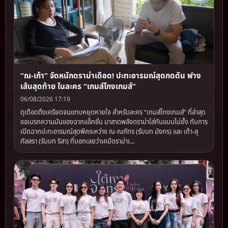
“ณ-เก้า” จัดหนักดราม่าเดือด! ปะทะอารมณ์สุดกดดัน ฟาง
เส้นสุดท้าย ในละคร “เกมส์โกงเกมส์”
06/08/2026 17:19
ดุเดือดตึงเครียดจนแทบหยุดหายใจ สำหรับละคร “เกมส์โกงเกมส์” ที่ล่าสุด
ขอเบรกความมันของฉากแอ็กชั่น มาสาดพลังดราม่าใส่กันแบบไม่ยั้ง กับการ
เปิดฉากปะทะอารมณ์สุดพีคระหว่าง ณ-ณภัทร (รับบท มังกร) และ เก้า-สุ
ภัสสรา (รับบท ริสา) ที่บอกเลยว่าเคมีดราม่าเ...