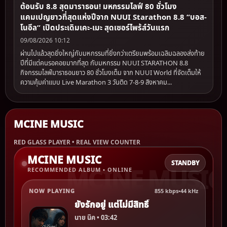
ต้อนรับ 8.8 สุดมาราธอน! มหกรรมไลฟ์ 80 ชั่วโมง
แคมเปญยาวที่สุดแห่งปีจาก NUUI Starathon 8.8 “บอส-
โนอึล” เปิดประเดิมเคะ-เมะ สุดเซอร์ไพร้ส์วันแรก
09/08/2026 10:12
ผ่านไปแล้วสุดยิ่งใหญ่กับมหกรรมที่ยิ่งกว่าเตรียมพร้อมเฉลิมฉลองส่งท้าย
ปีที่มีแต่คนรอคอยมากที่สุด กับมหกรรม NUUI STARATHON 8.8
กิจกรรมไลฟ์มาราธอนยาว 80 ชั่วโมงเต็ม จาก NUUI World ที่จัดเต็มให้
ความคุ้มค่าแบบ Live Marathon 3 วันติด 7-8-9 สิงหาคม...
MCINE MUSIC
RED GLASS PLAYER • REAL VIEW COUNTER
MCINE MUSIC
STANDBY
RECOMMENDED ALBUM • ONLINE
NOW PLAYING
855 kbps
•
44 kHz
ยังรักอยู่ แต่ไม่มีสิทธิ์
นาย นิค • 03:42