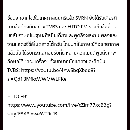
ซึ่งนอกจากโชว์ในเทศกาลดนตรีแล้ว SVRN ยังได้รับเกียรติ
จากสื่อท้องถิ่นอย่าง TVBS และ HITO FM รวมถึงสื่ออื่น ๆ
ขอสัมภาษณ์ในฐานะศิลปินเดี่ยวและพูดถึงผลงานเพลงและ
งานแสดงซีรีส์ในตลาดไต้หวัน โดยบทสัมภาษณ์ที่ออกอากาศ
แล้วนั้น ได้รับกระแสตอบรับที่ดี หลายคอมเมนต์พูดถึงภาพ
ลักษณ์ที่ “ครบเครื่อง” ทั้งบทบาทนักแสดงและศิลปิน
TVBS: https://youtu.be/4Yw5bqXbeg8?
si=Qd18MfkcWWMWLFKe
HITO FB:
https://www.youtube.com/live/cZim77xcB3g?
si=yfE8A3ixweWT9rfB