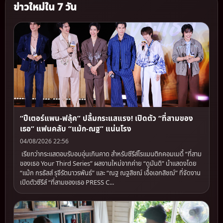
ข่าวใหม่ใน 7 วัน
“ปีเตอร์แพน-ฟลุ้ค” ปลื้มกระแสแรง! เปิดตัว “ที่สามของ
เธอ” แฟนคลับ “แม้ก-ณฐ” แน่นโรง
04/08/2026 22:56
เรียกว่ากระแสตอบรับอบอุ่นเกินคาด สำหรับซีรีส์โรแมนติกคอมเมดี้ “ที่สาม
ของเธอ Your Third Series” ผลงานใหม่จากค่าย “ดูมันดิ” นำแสดงโดย
“แม้ก กรธัสส์ รุจีรัตนาวรพันธ์” และ “ณฐ ณฐสิชณ์ เอื้อเอกสิชฌ์” ที่จัดงาน
เปิดตัวซีรีส์ “ที่สามของเธอ PRESS C...