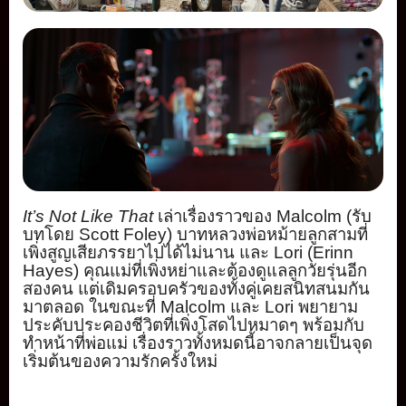
It’s Not Like That
เล่าเรื่องราวของ
Malcolm (
รับ
บทโดย
Scott Foley)
บาทหลวงพ่อหม้ายลูกสามที่
เพิ่งสูญเสียภรรยาไปได้ไม่นาน และ
Lori (Erinn
Hayes)
คุณแม่ที่เพิ่งหย่าและต้
องดูแลลูกวัยรุ่นอีก
สองคน แต่เดิมครอบครัวของทั้งคู่
เคยสนิทสนมกัน
มาตลอด ในขณะที่
Malcolm
และ
Lori
พยาย
าม
ประคับประคองชีวิตที่เพิ่
งโสดไปหมาดๆ พร้อมกับ
ทำหน้าที่พ่อแม่ เรื่องราวทั้งหมดนี้อาจกลายเป็
นจุด
เริ่มต้นของความรักครั้
งใหม่