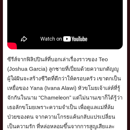
ซีรีส์จากฟิลิปปินส์ที่บอกเล่
าเรื่องราวของ
Teo
(Joshua Garcia)
ลูกชายที่เปี่ยมด้
วยความกตัญญู
ผู้ใฝ่ฝันจะสร้างชีวิตที่ดีกว่
าให้ครอบครัว เขาตกเป็น
เหยื่อของ
Yana (Ivana Alawi)
หัวขโมยเจ้าเล่ห์ที่รู้
จักกันในนาม “
Chameleon”
แต่ไม่นานเขาก็ได้
รู้ว่า
เธอลักขโมยเพราะความจำเป็
น เพื่อดูแลแม่ที่ล้ม
ป่วยของตน จากความโกรธแค้นกลับแปรเปลี่
ยน
เป็นความรัก ที่หล่อหลอมขึ้นจากการสูญเสี
ยและ