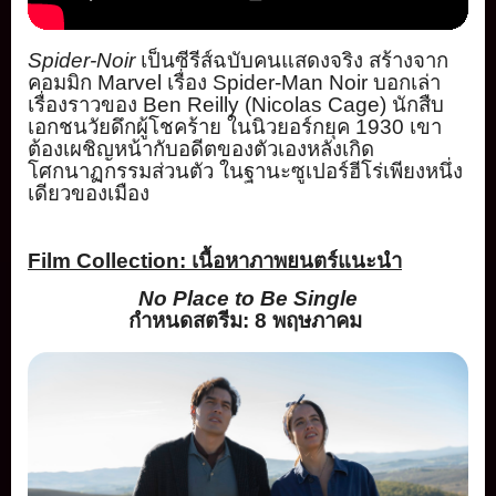
Spider-Noir
เป็นซีรีส์ฉบั
บคนแสดงจริง สร้างจาก
คอมมิก
Marvel
เรื่อง
S
pider-Man Noir
บอกเล่า
เรื่องราวของ
Ben Reilly (Nicolas Cage)
นักสืบ
เอกชนวัยดึกผู้
โชคร้าย ในนิวยอร์กยุค
1930
เขา
ต้องเผชิ
ญหน้ากับอดีตของตัวเองหลังเกิ
ด
โศกนาฏกรรมส่วนตัว ในฐานะซูเปอร์ฮีโร่เพียงหนึ่
ง
เดียวของเมือง
Film Collection:
เนื้อหาภาพยนตร์
แนะนำ
No Place to Be Single
กำหนดสตรีม:
8
พฤษภาคม