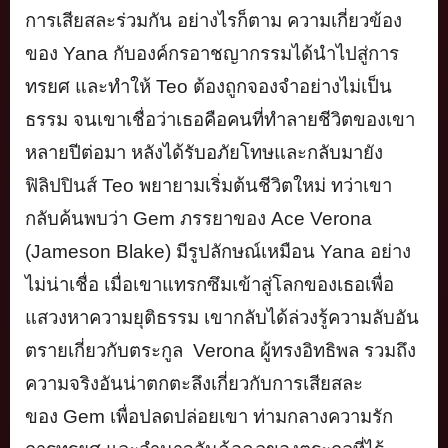
การเสียสละร่วมกัน อย่างไรก็ตาม ความเกี่ยวข้อง
ของ
Yana
กับองค์
กรอาชญากรรมได้นำไปสู่การ
ทรยศ และทำให้
Teo
ต้องถูกจองจำอย่
างไม่เป็น
ธรรม จนเขาเชื่อว่าเธอคือคนที่
ทำลายชีวิตของเขา
หลายปีต่อมา หลังได้รับอภัยโทษและกลับมายั
ง
ฟิลิปปินส์
Teo
พยายามเริ่มต้
นชีวิตใหม่ ทว่าเขา
กลับค้นพบว่า
Gem
ภรรยาข
อง
Ace Verona
(Jameson Blake)
มีรูปลักษณ์เหมือน
Yana
อย่าง
ไม่น่าเชื่อ เมื่อเขาแทรกซึมเข้าสู่
โลกของเธอเพื่อ
แสวงหาความยุติ
ธรรม เขากลับได้ล่วงรู้ความลับอั
น
ตรายเกี่ยวกับตระกูล
Verona
ผู้
ทรงอิทธิพล รวมถึง
ความจริงอันน่าตกตะลึงเกี่
ยวกับการเสียสละ
ของ
Gem
เพื่
อปลดปล่อยเขา ท่ามกลางความรัก