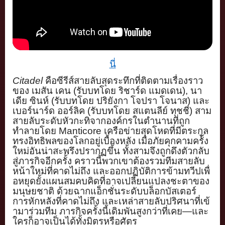
นี่
Citadel
คือซีรีส์สายลับสุดระทึ
กที่ติดตามเรื่องราว
ของ เมสัน เคน (รับบทโดย ริชาร์ด แมดเดน)
,
นา
เดีย ซินห์ (รับบทโดย ปริยังกา โจปรา โจนาส) และ
เบอร์นาร์ด ออร์ลิค (รับบทโดย สแตนลีย์ ทุชชี) สาม
สายลับระดับหัวกะทิจากองค์
กรในตำนานที่ถูก
ทำลายโดย
Mantic
ore
เครือข่ายสุดโหดที่มีตระกู
ล
ทรงอิทธิพลของโลกอยู่เบื้องหลั
ง เมื่อภัยคุกคามครั้ง
ใหม่อันน่
าสะพรึงปรากฏขึ้น ทั้งสามจึงถูกดึงตัวกลับ
สู่
ภารกิจอีกครั้ง คราวนี้พวกเขาต้องรวมทีมสายลั
บ
หน้าใหม่ที่คาดไม่ถึง และออกปฏิบัติการข้ามทวีปเพื่
อหยุดยั้งแผนสมคบคิดที่อาจเปลี่
ยนแปลงชะตาของ
มนุษยชาติ ด้วยฉากแอ็กชั่นระดับบล็อกบั
สเตอร์
การหักหลังที่คาดไม่ถึง และเหล่าสายลับปริศนาที่เข้
ามาร่วมทีม ภารกิจครั้งนี้เดิมพันสูงกว่าที่
เคย—และ
ใครก็อาจเป็นได้ทั้งมิ
ตรหรือศัตรู