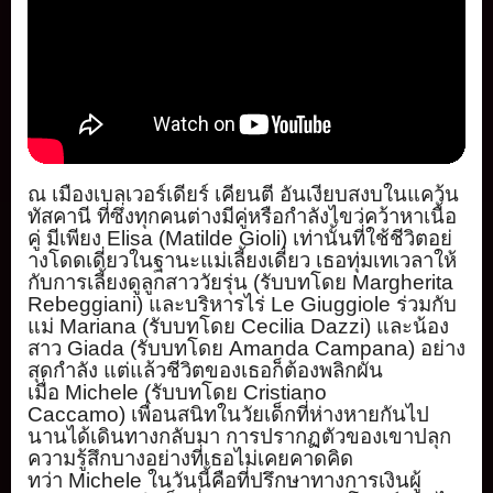
ณ เมืองเบลเวอร์เดียร์ เคียนตี อันเงียบสงบในแคว้น
ทัสคานี ที่ซึ่งทุกคนต่างมีคู่หรือกำลั
งไขว่คว้าหาเนื้อ
คู่ มีเพียง
Elisa (Matilde Gioli)
เท่านั้นที่ใช้ชีวิตอย่
างโดดเดี่ยวในฐานะแม่เลี้ยงเดี่
ยว เธอทุ่มเทเวลาให้
กับการเลี้ยงดู
ลูกสาววัยรุ่น (รับบทโดย
Margherita
Rebeggiani)
และบริหารไร่
Le Giuggiole
ร่วมกับ
แม่
Mariana (
รับบทโดย
Cecilia Dazzi)
และน้อง
สาว
Giada (
รับบทโดย
Amanda Campana)
อย่าง
สุดกำลัง แต่แล้วชีวิตของเธอก็ต้องพลิกผั
น
เมื่อ
Michele (
รับบทโดย
Cristiano
Caccamo)
เพื่อนสนิทในวัยเด็กที่
ห่างหายกันไป
นานได้เดินทางกลั
บมา การปรากฏตัวของเขาปลุก
ความรู้สึ
กบางอย่างที่เธอไม่เคยคาดคิด
ทว่า
Michele
ในวันนี้คือที่ปรึ
กษาทางการเงินผู้