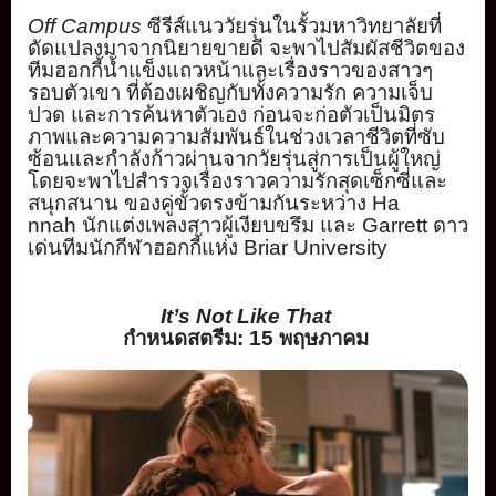
Off Campus
ซีรีส์แนววัยรุ่นในรั้
วมหาวิทยาลัยที่
ดัดแปลงมาจากนิ
ยายขายดี จะพาไปสัมผัสชีวิตของ
ทีมฮอกกี้
น้ำแข็งแถวหน้าและเรื่
องราวของสาวๆ
รอบตัวเขา ที่ต้องเผชิญกับทั้งความรัก ความเจ็บ
ปวด และการค้นหาตัวเอง ก่อนจะก่อตัวเป็นมิ
ตร
ภาพและความความสัมพันธ์ในช่
วงเวลาชีวิตที่ซับ
ซ้อนและกำลั
งก้าวผ่านจากวัยรุ่นสู่การเป็
นผู้ใหญ่
โดยจะพาไปสำรวจเรื่องราวความรั
กสุดเซ็กซี่และ
สนุกสนาน ของคู่ขั้วตรงข้ามกันระหว่าง
Ha
nnah
นักแต่งเพลงสาวผู้เงียบขรึ
ม และ
Garrett
ดาว
เด่นทีมนักกี
ฬาฮอกกี้แห่ง
Briar University
It’s Not Like That
กำหนดสตรีม:
15
พฤษภาคม