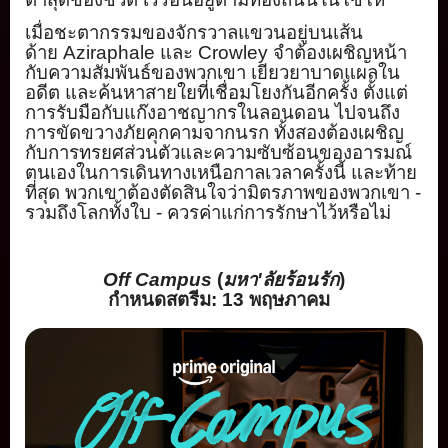
เมื่อชะตากรรมของจักรวาลแขวนอยู่
บนเส้น
ด้าย
Aziraphale
และ
Crow
ley
จำต้องเผชิญหน้า
กับความสั
มพันธ์ของพวกเขา เยียวยาบาดแผลใน
อดีต และค้นหาสายใยที่เชื่อมโยงกันอี
กครั้ง ตั้งแต่
การรับมือกับแก๊
งอาชญากรในลอนดอน ไปจนถึง
การขัดขวางภัยคุ
กคามจากนรก ทั้งสองต้องเผชิญ
กับการทรยศส่
วนตัวและความซับซ้อนของอารมณ์
ตนเองในการเดินทางเหนื
อกาลเวลาครั้งนี้ และท้าย
ที่สุด พวกเขาต้องตัดสินใจว่ามิ
ตรภาพของพวกเขา -
รวมถึงโลกทั้งใบ - ควรค่าแก่การรักษาไว้หรือไม่
Off Campus
(
มหา
'
ลัยร้อนรัก
)
กำหนดสตรีม:
13
พฤษภาคม