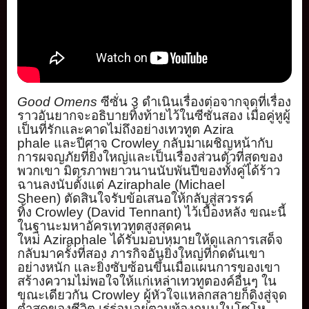
Good Omens
ซีซั่น
3
ดำเนินเรื่องต่
อจากจุดที่เรื่อง
ราวอันยากจะอธิ
บายทิ้งท้ายไว้ในซีซั่นสอง เมื่อคู่หูผู้
เป็นที่รั
กและคาดไม่ถึงอย่างเทวทูต
Azira
phale
และปีศาจ
Crowley
กลั
บมาเผชิญหน้ากับ
การผจญภัยที่ยิ่
งใหญ่และเป็นเรื่องส่วนตัวที่สุ
ดของ
พวกเขา มิตรภาพยาวนานนับพันปีของทั้งคู่
ได้ร้าว
ฉานลงนับตั้งแต่
Aziraph
ale (Michael
Sheen)
ตัดสินใจรับข้อเสนอให้
กลับสู่สวรรค์
ทิ้ง
Crowley (David Tennant)
ไว้เบื้องหลัง ขณะนี้
ในฐานะมหาอัครเทวทูตสูงสุ
ดคน
ใหม่
Aziraphale
ได้รั
บมอบหมายให้ดูแลการเสด็จ
กลั
บมาครั้งที่สอง ภารกิจอันยิ่งใหญ่ที่กดดั
นเขา
อย่างหนัก และยิ่งซับซ้อนขึ้นเมื่
อแผนการของเขา
สร้างความไม่
พอใจให้แก่เหล่าเทวทูตองค์อื่นๆ ใน
ขณะเดียวกัน
Crowley
ผู้หั
วใจแหลกสลายก็ดิ่งสู่จุด
ต่ำสุ
ดของชีวิต เร่ร่อนอยู่ตามท้องถนนในโซโห