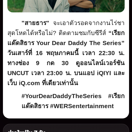
"สายธาร"
จะเอาตัวรอดจากงานไร่ชา
สุ
ดโหดได้หรือไม่
?
ติดตามชมกับซีรีส์
“เรียก
แด๊ดสิธาร
Your Dear Daddy The Series”
วันเสาร์ที่
16
พฤษภาคมนี้ เวลา 22:30 น.
ทางช่อง 9 กด 30
ดูออนไลน์เวอร์ชัน
UNCUT
เวลา 23:00 น. บนแอป
iQIYI
และ
เว็บ
iQ.com
ที่เดียวเท่านั้น
#YourDearDaddyTheSeries #
เรียก
แด๊ดสิธาร
#WERSentertainment