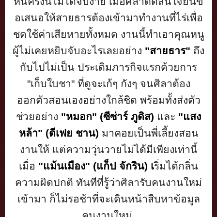
หนี้ครั้งนี้ไม่ได้จบง่าย เมื่อศิลาตัดสินใจยื่นข้
อเสนอให้สายธารต้องเข้
ามาทำงานที่ไร่เพื่อ
ชดใช้ค่าเสี
ยหายทั้งหมด งานนี้ทำเอาคุณหนู
ผู้ไม่เคยหยิ
บจับอะไรเลยอย่าง
"สายธาร"
ถึง
กับไปไม่เป็น ประเดิมภารกิจแรกด้วยการ
"เก็บใบชา" ที่ดูจะเก้ๆ กังๆ จนศิลาต้อง
ออกตัวสอนเองอย่
างใกล้ชิด พร้อมทั้งส่งตัว
ช่วยอย่าง
"หมอก" (ซีซ่าร์ ภูดิส)
และ
"แสง
หล้า" (ดีเฟย ชาน)
มาคอยเป็นพี่เลี้ยงสอน
งานให้ แต่ความวุ่นวายไม่ได้มีเพียงเท่
านี้
เมื่อ
"แม้นเมือง" (แก็ป จักริน) เ
ริ่มได้กลิ่น
ความผิดปกติ ทันทีที่รู้ว่าศิลารับคนงานใหม่
เข้ามา ก็ไม่รอช้าที่จะเดินหน้าสืบหาข้
อมูล
คนงานใหม่